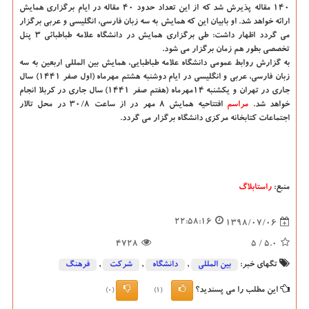
۱۴۰ مقاله پذیرش شد كه از این تعداد حدود ۴۰ مقاله در ایام برگزاری همایش
ارائه خواهد شد. او بابیان این كه همایش به سه زبان فارسی، انگلیسی و عربی برگزار
می گردد اظهار داشت: طی برگزاری همایش در دانشگاه علامه طباطبائی ۳ پنل
تخصصی بطور هم زمان برگزار می شود.
به گزارش روابط عمومی دانشگاه علامه طباطبایی، همایش بین المللی اربعین به سه
زبان فارسی، عربی و انگلیسی در ایام دوشنبه هشتم مهرماه (اول صفر ۱۴۴۱) سال
جاری در تهران و یكشنبه ۱۴مهرماه (هفتم صفر ۱۴۴۱) سال جاری در كربلا انجام
خواهد شد.
مراسم
افتتاحیه همایش ۸ مهر در از ساعت ۳۰/۸ در محل تالار
اجتماعات كتابخانه مركزی دانشگاه برگزار می گردد.
منبع:
راستابلاگ
22:58:16
1398/07/06
4728
/ 5
5.0
تگهای خبر:
بین المللی
,
دانشگاه‌
,
شركت
,
فرهنگ
این مطلب را می پسندید؟
(0)
(1)