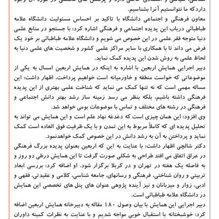
شناسی، سیاسی و اقتصادی خاصی دارد و پرسش های مختلفی در مورد آن وجود
داردكه ما نتوانستیم آنرا بشناسیم.
معاون فرهنگی و اجتماعی دانشگاه با تاكید بر احساس مسئولیت دانشگاه علامه
طباطبائی درباب این پدیده اجتماعی و فرهنگی اشاره كرد: با جستجو در منابع علمی
دنیا متوجه فقر علمی در این خصوص می شویم و دانشگاه علامه طباطبائی بر خود یك
فرض می داند تا با همكاری با سایر مراكز علمی كشور و شخصیت های علمی دنیا به
لحاظ علمی به روش شدن این پدیده كمك نماید.
دبیر اجرایی همایش اربعین با اشاره به اینكه در همایش اربعین امسال به یكی از
موضوعاتی كه خواست منطقه و خاورمیانه است خواهیم پرداخت، اظهار داشت: این
مساله مهمی است كه نه تنها كمك می نماید كه شناخت علمی بهتری از این پدیده
فرهنگی داشته باشیم، بلكه بنظر می رسد زمینه ساز رشد بهتر دانش اجتماعی و
فرهنگی در رشته های مختلف و تماس با موضوعات بومی خواهد شد.
وی افزود: این همان چیزی است كه دغدغه نهاد علم است و این همایش می تواند به
تحلیل پدیده ای كه كاملاً مربوط به این تمدن و با یك ظرفیت فوق العاده است كمك
نماید و پرداختن به آن به رشد دانش در این خصوص كمك خواهدنمود.
دكتر شالچی اظهار داشت: با عنایت به این كه اربعین بعنوان پدیده بزرگ فرهنگی
در عراق اتفاق می افتد طراحی به شكلی صورت گرفت تا این همایش درطی دو روز و
به فاصله یك هفته در تهران و در كربلا برگزار شود. او اضافه كرد: بررسی ابعاد
تربیتی و روان شناختی، فرهنگی و رسانه­ای، جامعه شناسی، كلامی و عقیدتی، فقهی و
ادبی، زوار و میزبانان و نیز آینده پژوهی عنوان های پنل های تخصصی این همایش
در دانشگاه علامه طباطبائی است.
دبیر اجرایی این همایش با بیان وصول ۱۸۰ مقاله به دبیرخانه همایش اربعین اضافه
كرد: خوشبختانه با استقبال خوبی مواجه شدیم و با عنایت به نظرات كمیته داوران