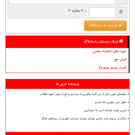
= ۲ بعلاوه ۳
بفرست به راستابلاگ
لینک دوستان راستابلاگ
حوزه های انتخابیه مجلس
فیش حج
قیمت بیسیم موتورولا
پربیننده ترین ها
راهنمای عبور زوار از بزرگراه چالوس به مراسم وداع با رهبر شهید انقلاب
مقتل شب چهارم ماه محرم
امروز وقت حماسه است نه عزاداری
شکست پروژه غزه سازی تهران روایت مدیران شهری از روزهای جنگ