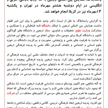
راستابلاگ: همایش بین المللی اربعین به سه زبان فارسی، عربی و
انگلیسی در ایام دوشنبه هشتم مهرماه در تهران و یكشنبه
14مهرماه نیز در كربلا انجام خواهد شد.
به گزارش راستابلاگ به نقل از ایسنا،
دكتر وحید شالچی با بیان این خبر اظهار
داشت: همایش بین المللی اربعین با ابتكار
دانشگاه‌
لامه طباطبائی و با همكاری و
مشاركت
وزارت علوم
، تحقیقات و فناوری، ستاد اربعین و دانشگاه های گوناگون
كشور و دانشگاه كربلا برای سومین سال متوالی انجام می شود. در واقع این همایش
با عنایت به ظرفیت های علمی و پژوهشی، محوریت و مركزیت دانشگاه در حوزه
علوم انسانی و اجتماعی و باهدف گسترش نگاه علمی به پدیده فرهنگی اربعین
برگزار می شود.
وی با اشاره به اهمیت توجه به ادبیات و ابعاد مختلف علمی این پدیده فرهنگی از
طرف جامعه دانشگاهی بیان كرد: پدیده اربعین پدیده فرهنگی پیچیده و سنت
فرهنگی قدیمی و بااهمیتی است كه به دلیلهای سیاسی و تاریخ استبدادی در عراق
برای دهه­ ها مسدود بوده است و در عرصه جهانی نتوانسته بود شناسایی و اذعان بین
المللی به دست بیاورد و این ظرفیت پس از برقراری دولت مردمی در عراق برای
جهانیان آشكارشده است.
به گته شالچی، هم اكنون یونسكو درصدد شناسایی ظرفیت اربعین است، اما مشكلی
كه وجود دارد اینكه هنوز ادبیات علمی لازم را مورد پدیده بزرگ فرهنگی كه لحاظ
كمی میلیون ها نفربر اساس همیاری های مردمی از كشورهای مختلف در آن
شركت
می كنند را در اختیار نداریم.
وی افزود: پدیده اربعین ابعاد فرهنگی، تربیتی، كلامی و فقهی، روان شناختی و جامعه