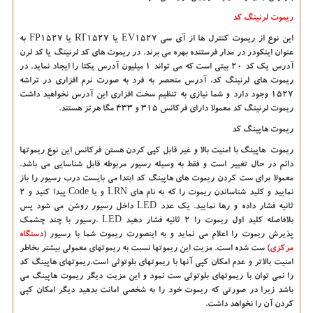
ریموت لرنینگ کد
این نوع از ریموت کنترل ها از آی سی
EV1527
یا
RT1527
یا
FP1527
به
عنوان اینکودر در مدار فرستنده بهره می برند. در ریموت های کد لرنینگ یا کد لرن
آدرس یک کد ۲۰ بیتی است که می تواند ۱ میلیون آدرس یکتا را ایجاد نماید. در
ریموت های لرنینگ کد، آدرس منحصر به فرد به صورت نرم افزاری در تراشه
۱۵۲۷ وجود دارد و شما نیازی به تنظیم سخت افزاری این آدرس نخواهید داشت
ریموت لرنینگ کد معمولا دارای فرکانس 315 و 433 مگا هرتز هستند.
ریموت هاپینگ کد
ریموت هاپینگ با امنیت بالا و غیر قابل کپی کردن هستن فرکانس این نوع ریموتها
دائم در حال تغییر است و فقط به وسیله رسیور مربوطه قابل شناسایی می باشد.
معمولا برای ست کردن ریموت های هاپینگ کد ابتدا می بایست درب رسیور را باز
نمایید و کلید شناساندن ریموت را که به نام های
LRN
و یا
Code
پیدا کنید و ۲
ثانیه فشار داده و رها نمایید. یک عدد
LED
داخل رسیور روشن می شود پس
بلافاصله کلید اول ریموت را ۲ ثانیه فشار دهید
. LED
رسیور با چند چشمک
پذیرش ریموت را اعلام می نماید و به اینصورت ریموت شما با رسیور (
دستگاه
مرکزی
) ست شده است. مزیت این ریموتها نسبت به ریموتهای معمولی بیشتر بخاطر
امنیت بالاتر و عدم امکان کپی آنها با ریموتهای بلوتوثی است.ریموتهای هاپینگ کد
را نمی توان با ریموتهای بلوتوثی ست نمود و این مزیت دیگر ریموت هاپینگ می
باشد زیرا در صورتی که ریموت خود را به شخصی امانت بدهید دیگر امکان کپی
کردن آن را نخواهد داشت.