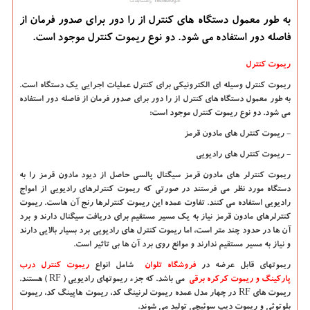
به طور معمول دستگاه های كنترل از را دور برای صدور فرمان از
فاصله دور استفاده می شود. دو نوع ریموت كنترل موجود است.
ریموت کنترل
ریموت کنترل وسیله ای الکترونیکی برای کنترل عملیات اجرایی یک دستگاه است.
به طور معمول دستگاه های کنترل از را دور برای صدور فرمان از فاصله دور استفاده
می شود. دو نوع ریموت کنترل موجود است:
- ریموت کنترل های مادون قرمز
- ریموت کنترل های رادیویی
ریموت کنترلر های مادون قرمز سیگنال پالسی حاصل از دیود مادون قرمز را به
دستگاه مورد نظر می فرستند در صورتی که ریموت کنترلرهای رادیویی از امواج
رادیویی استفاده می کنند. تفاوت عمده این ریموت کنترلرها رنج آن هاست. ریموت
کنترلرهای مادون قرمز نیاز به یک مسیر مستقیم برای دریافت سیگنال دارند و برد
آن ها در حدود چند متر است، اما ریموت کنترل های رادیویی برد بسیار بالایی دارند
و نیاز به مسیر مستقیم ندارند و موانع روی برد آن ها بی تاثیر است.
ریموتهای قابل عرضه در
فروشگاه تلوان
شامل انواع
ریموت کنترل درب
پارکینگ
و
ریموت کرکره برقی
می باشد. که جزء ریموتهای رادیویی
( RF )
هستند.
ریموت های
RF
در چهار مدل عمده ریموت لرنینگ کد، ریموت هاپینگ کد، ریموت
بلوتوثی و ریموت دیپ سوئیچی تولید می شوند.