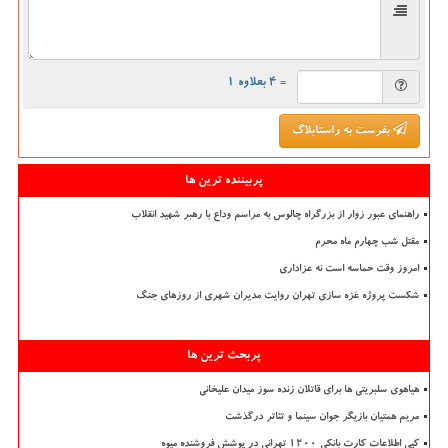
= ۴ بعلاوه ۱
بفرست به راستابلاگ
پربیننده ترین ها
راهنمای عبور زوار از بزرگراه چالوس به مراسم وداع با رهبر شهید انقلاب
مقتل شب چهارم ماه محرم
امروز وقت حماسه است نه عزاداری
شکست پروژه غزه سازی تهران روایت مدیران شهری از روزهای جنگ
پربحث ترین ها
هیاهوی سلبریتی ها برای قاتلان زنده سوز میدان علیخانی
مریم همتیان بازیگر جوان سینما و تئاتر درگذشت
کپی اطلاعات کارت بانکی ۱۲۰۰ تهرانی در پوشش فروشنده میوه