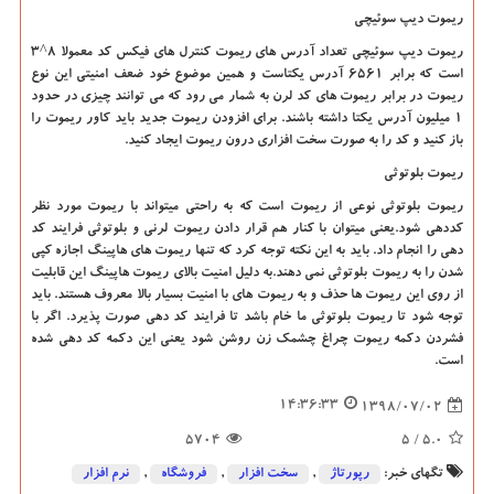
ریموت دیپ سوئیچی
ریموت دیپ سوئیچی تعداد آدرس های ریموت کنترل های فیکس کد معمولا ۸^۳
است که برابر ۶۵۶۱ آدرس یکتاست و همین موضوع خود ضعف امنیتی این نوع
ریموت در برابر ریموت های کد لرن به شمار می رود که می توانند چیزی در حدود
۱ میلیون آدرس یکتا داشته باشند. برای افزودن ریموت جدید باید کاور ریموت را
باز کنید و کد را به صورت سخت افزاری درون ریموت ایجاد کنید.
ریموت بلوتوثی
ریموت بلوتوثی نوعی از ریموت است که به راحتی میتواند با ریموت مورد نظر
کددهی شود.یعنی میتوان با کنار هم قرار دادن ریموت لرنی و بلوتوثی فرایند کد
دهی را انجام داد. باید به این نکته توجه کرد که تنها ریموت های هاپینگ اجازه کپی
شدن را به ریموت بلوتوثی نمی دهند.به دلیل امنیت بالای ریموت هاپینگ این قابلیت
از روی این ریموت ها حذف و به ریموت های با امنیت بسیار بالا معروف هستند. باید
توجه شود تا ریموت بلوتوثی ما خام باشد تا فرایند کد دهی صورت پذیرد. اگر با
فشردن دکمه ریموت چراغ چشمک زن روشن شود یعنی این دکمه کد دهی شده
است.
14:36:33
1398/07/02
5704
/ 5
5.0
تگهای خبر:
رپورتاژ
,
سخت افزار
,
فروشگاه
,
نرم افزار