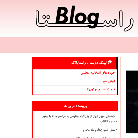
لینک دوستان راستابلاگ
حوزه های انتخابیه مجلس
فیش حج
قیمت بیسیم موتورولا
پربیننده ترین ها
راهنمای عبور زوار از بزرگراه چالوس به مراسم وداع با رهبر
شهید انقلاب
مقتل شب چهارم ماه محرم