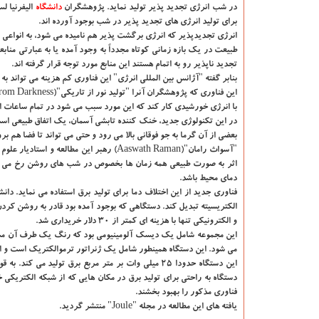
در شب انرژی تجدید پذیر تولید نماید. پژوهشگران
دانشگاه‌
الیفرنیا ل
برای تولید انرژی های تجدید پذیر در شب بوجود آورده اند.
انرژی تجدیدپذیر كه انرژی برگشت پذیر هم نامیده می شود، به انواعی از
طبیعت در یك بازه زمانی كوتاه مجدداً به وجود آمده یا به عبارتی مناب
تجدید ناپذیر رو به اتمام هستند این منابع مورد توجه قرار گرفته اند.
بنابر گفته "آژانس بین المللی انرژی" این فناوری كم هزینه می تواند ب
با انرژی خورشیدی كار كند كه این مورد سبب می شود در تمام ساعات از
در این تكنولوژی جدید، خنك كننده تابشی آسمان، یك اتفاق طبیعی ا
بعضی از آن گرما به جو فوقانی بالا می رود و حتی می تواند تا فضا هم برو
"آسواث رامان"(Aaswath Raman) رهبر این 
اثر به صورت طبیعی همه زمان ها بخصوص در شب های روشن رخ می دهد
دمای محیط باشد.
فناوری جدید از این اختلاف دما برای تولید برق استفاده می نماید. دان
الكتریسیته تبدیل كند. دستگاهی كه بوجود آمده بود قادر به روشن كردن
و الكترونیكی تنها با هزینه ای كمتر از ۳۰ دلار خریداری شد.
این مجموعه شامل یك دیسك آلومینیومی بود كه رنگ یك طرف آن مشكی
می شود. این دستگاه همینطور شامل یك ژنراتور ترموالكتریك است و این
این دستگاه حدودا ۲۵ میلی وات بر متر مربع برق تولید
دستگاه به راحتی برای تولید برق در مكان هایی كه از شبكه الكتریكی خار
فناوری مذكور را بهبود بخشند.
یافته های این مطالعه در مجله "Joule" منتشر گردید.