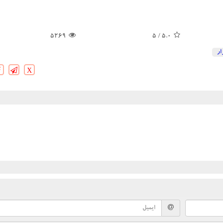
5269
/ 5
5.0
ار
X