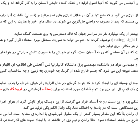
س آنجلس می گویند كه آنها اصول اولیه در خنك كننده تابشی آسمان را به كار گرفته اند و یك 
 انرژی می گویند كه منبع تولید آن، بر خلاف انرژی های تجدیدناپذیر (فسیلی)، قابلیت آنرا دار
عی هستند كه بعد از مصرف به راحتی جایگزین می شوند. در سال های اخیر با عنایت به این كه من
ه بیشتر از یك میلیارد نفر در سراسر جهان كه فاقد دسترسی به برق هستند، كمك نماید.
این فناوری كه پژوهشگران آنرا "تولید نور از تاریكی"(erating Light from Darkness) توصیف كرده اند، هم می تواند به صورت مستقل مورد استفاده قرار 
 هر مكانی، برق تولید شود.
ست كه در آن سطحی كه رو به آسمان است، گرمای خویش را به صورت تابش حرارتی در هوا خارج
د.
مطالعه و استادیار علوم و مهندسی مواد در دانشكده مهندسی برق دانشگاه كالیفرنیا لس آنجلس طی اطلاعیه ای اظها
. نتیجه این می شود كه جسم خارج شده از گرما، چه خودرو، چه زمین و چه ساختمان، كمی 
شمندان وسیله ای را ایجاد كردند كه بتواند گرمای در حال افزایش از هوای اطراف را جذب نماید 
 یك لامپ ال. ای. دی بود. تمام قطعات مورد استفاده برای
دستگاه
آزمایشی در
فروشگاه
های
سخ
 بود و این سمت رو به آسمان قرار می گرفت. از این دیسك برای تابش گرما از هوای اطراف
 دستگاهی است كه در پاسخ به اختلاف دما، یك ولتاژ الكتریكی تولید می كند.
 می كند. به قول رامان باآنكه این مقدار بسیار كمتر از یك سلول خورشیدی با اندازه ی مشابه است اما می ت
ج می باشند استفاده نمود. حالا رامان و تیم وی در تلاشند تا با ایجاد نمونه های قدرتمندتر، ق