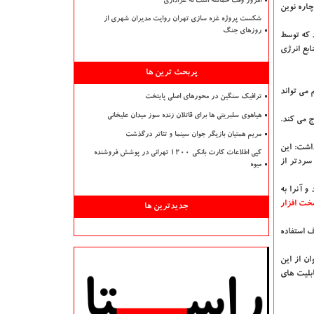
امروز وقت حماسه است نه عزاداری
چاره نوین
شکست پروژه غزه سازی تهران روایت مدیران شهری از
روزهای جنگ
د كه توسط
ابع انرژی
پربحث ترین ها
گیرد و هم می تواند
ترافیک سنگین در محورهای اصلی پایتخت
هیاهوی سلبریتی ها برای قاتلان زنده سوز میدان علیخانی
 می كند.
مریم همتیان بازیگر جوان سینما و تئاتر درگذشت
ر داشت: این
کپی اطلاعات کارت بانکی ۱۲۰۰ تهرانی در پوشش فروشنده
سردتر از
میوه
و آنرا به
ت افزار
جدیدترین ها
 استفاده
وان از این
ابلیت های