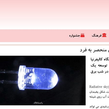
فرهنگ
جشنواره
 منحصر به فرد
لاگ پژوهشگران دانشكده برق ˮدانشگاه كالیفرنیا
فق به توسعه یك
د در شب برق
"خنك كننده تابشی آسمان"(Radiative sky
است، شكل یخبندان
ات آب روی شیشه
ورشیدی می تواند