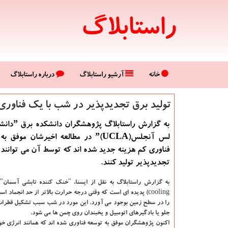
راستابلاگ
خانه
آرشیو راستابلاگ
درباره راستابلاگ
تولید برق تجدیدپذیر در شب با یك فناوری
به گزارش راستاب
لس آنجلسˮ(UCLA) در مطالعه اخیرشان مو
فناوری كم هزینه جدید شده اند كه توسط آن می توانن
تجدیدپذیر تولید كنند.
به گزارش راستابلاگ به نقل از ایسنا،
cooling) پدیده ای است كه وقتی درجه حرارت بالاتر از حد انجماد 
را در سطح زمین بوجود می آورد. این مورد در شب سبب تشكیل قطر
جلو یا بادگیرهای اتومبیل و یخبندان روی چمن ها می شود.
اكنون پژوهشگران موفق به توسعه فناوری شده اند كه همانند انرژی خ