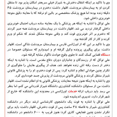
وی با تاكید بر اینكه انتقال دخترش به شیراز خیلی سریعتر امكان پذیر بود تا منتقل
كردن او به بیمارستان مرودشت، اظهار داشت: دخترم در بیمارستان مرودشت ۴۵
دقیقه زنده بوده؛ اما هیچ پزشك متخصصی بر بالین او نرفته كه با معاینه دقیق متوجه
خونریزی داخلی شود.
علی توكل با اشاره به اینكه هر پزشكی با یك معاینه ساده درباب احتمال خونریزی
داخلی گرفتار تردید می شد، اظهار داشت: در بیمارستان مرودشت همه صبر كردند
كه دخترم بر اثر خونریزی فوت كند و وقتی متوجه مشكل شدند كه شكم او ورم
كرده و كار از كار گذشته بود.
وی با تاكید بر این كه از اورژانس فارس و بیمارستان مرودشت شاكی است، اظهار
داشت: برای پیگیری پرونده وكیل گرفته ام و امیدوارم كه مسئولان خصوصا در
دستگاه
قضایی كمك كنند تا جلوی وقوع حوادث ناگوار مشابه گرفته شود.
علی توكل كه از رزمندگان و جانبازان دوران دفاع مقدس است، با اشاره به اینكه
دختر از دست رفته اش زنده نخواهد شد، هدف از پیگیری هایش را جلوگیری از
تكرار چنین حوادثی اعلام و اشاره كرد: پس از فوت دخترم، او را به پزشكی قانونی
شیراز منتقل كردند و پزشكی قانونی مرودشت از پذیرش جسد خودداری كرد.
وی با اشاره به اینكه هنوز نتیجه معاینات پزشكی قانونی به او اعلام نشده است، اظهار
داشت: من از مسئولان دانشكده كشاورزی دانشگاه شیراز قدردانی می كنم، اما بنظر
می رسد باید درباب ارائه
خدمات
اورژانسی در محدوده این دانشكده كه خارج از
شهر قرار دارد، تدبیری اندیشیده شود.
علی توكل با اشاره به فوت یك دانشجوی كارشناسی ارشد دیگر در دانشكده
كشاورزی شیراز به فاصله ۴۸ ساعت پس از فوت دخترش، اظهار داشت: باید برای
تكرار نشدن چنین فجایعی، كاری كرد؛ هنوز قریب به ۶۰۰ دانشجو در دانشكده