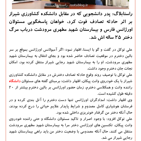
راستابلاگ: پدر دانشجویی كه در مقابل دانشكده كشاورزی شیراز
بر اثر حادثه تصادف فوت كرد، خواهان پاسخگویی مسئولان
اورژانس فارس و بیمارستان شهید مطهری مرودشت درباب مرگ
دختر 25 ساله اش شد.
علی توكل در گفت و گو با ایسنا،
اظهار نمود: اگر آمبولانس اورژانس بموقع بر سر
بالین دخترم در موقعیت تصادف حاضر شده بود و بجای انتقال به بیمارستان شهید
مطهری مرودشت، او را به بیمارستان شهید رجایی شیراز منتقل كرده بود، امكان
نجات جان دخترم وجود داشت.
علی توكل با توصیف روند وقوع حادثه تصادف دخترش در مقابل دانشكده كشاورزی
شیراز با یك خودروی وانت پیكان، اظهار داشت: برمبنای گفته های مسئولان
دانشگاه‌
راننده وانت و همكلاسی دخترم، زمان حضور اورژانس بر بالین دخترم بیشتر از ۲۰
دقیقه طول كشیده است.
وی اظهار داشت: امدادگران اورژانس تنها دست دخترم را آتل بندی كرده و در
فرمشان هوشیاری كامل مصدوم و شرایط پایدار علایم حیاتی را درج كرده بودند،
حال آنكه دختر من گرفتار خونریزی داخلی شده بود.
علی توكل افزود: با وجود اصرار و تاكید مسئولان دانشگاه و حتی راننده خودروی
وانت پیكان، تكنسین های اورژانس دختر مرا به بیمارستان شهید مطهری مرودشت
منتقل می كنند، حال آنكه مصدومی با وضعیت دختر من باید راهی بیمارستان شهید
رجایی شیراز می شد.