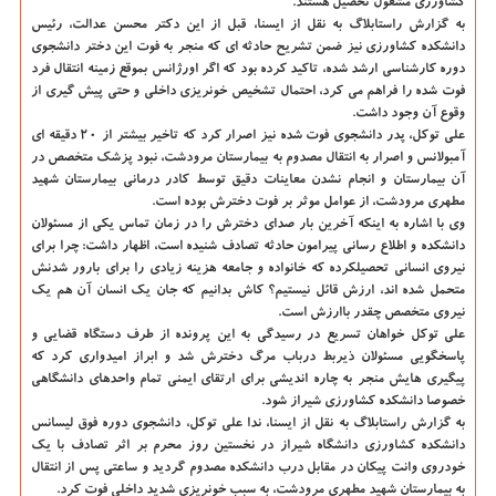
كشاورزی مشغول تحصیل هستند.
به گزارش راستابلاگ به نقل از ایسنا، قبل از این دكتر محسن عدالت، رئیس
دانشكده كشاورزی نیز ضمن تشریح حادثه ای كه منجر به فوت این دختر دانشجوی
دوره كارشناسی ارشد شده، تاكید كرده بود كه اگر اورژانس بموقع زمینه انتقال فرد
فوت شده را فراهم می كرد، احتمال تشخیص خونریزی داخلی و حتی پیش گیری از
وقوع آن وجود داشت.
علی توكل، پدر دانشجوی فوت شده نیز اصرار كرد كه تاخیر بیشتر از ۲۰ دقیقه ای
آمبولانس و اصرار به انتقال مصدوم به بیمارستان مرودشت، نبود پزشك متخصص در
آن بیمارستان و انجام نشدن معاینات دقیق توسط كادر درمانی بیمارستان شهید
مطهری مرودشت، از عوامل موثر بر فوت دخترش بوده است.
وی با اشاره به اینكه آخرین بار صدای دخترش را در زمان تماس یكی از مسئولان
دانشكده و اطلاع رسانی پیرامون حادثه تصادف شنیده است، اظهار داشت: چرا برای
نیروی انسانی تحصیلكرده كه خانواده و جامعه هزینه زیادی را برای بارور شدنش
متحمل شده اند، ارزش قائل نیستیم؟ كاش بدانیم كه جان یك انسان آن هم یك
نیروی متخصص چقدر باارزش است.
علی توكل خواهان تسریع در رسیدگی به این پرونده از طرف دستگاه قضایی و
پاسخگویی مسئولان ذیربط درباب مرگ دخترش شد و ابراز امیدواری كرد كه
پیگیری هایش منجر به چاره اندیشی برای ارتقای ایمنی تمام واحدهای دانشگاهی
خصوصا دانشكده كشاورزی شیراز شود.
به گزارش راستابلاگ به نقل از ایسنا، ندا علی توكل، دانشجوی دوره فوق لیسانس
دانشكده كشاورزی دانشگاه شیراز در نخستین روز محرم بر اثر تصادف با یك
خودروی وانت پیكان در مقابل درب دانشكده مصدوم گردید و ساعتی پس از انتقال
به بیمارستان شهید مطهری مرودشت، به سبب خونریزی شدید داخلی فوت كرد.