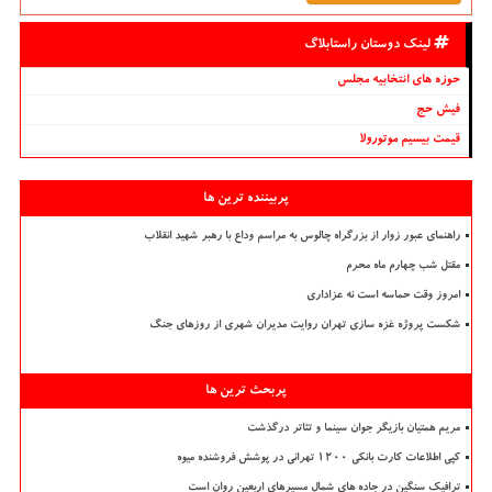
لینک دوستان راستابلاگ
حوزه های انتخابیه مجلس
فیش حج
قیمت بیسیم موتورولا
پربیننده ترین ها
راهنمای عبور زوار از بزرگراه چالوس به مراسم وداع با رهبر شهید انقلاب
مقتل شب چهارم ماه محرم
امروز وقت حماسه است نه عزاداری
شکست پروژه غزه سازی تهران روایت مدیران شهری از روزهای جنگ
پربحث ترین ها
مریم همتیان بازیگر جوان سینما و تئاتر درگذشت
کپی اطلاعات کارت بانکی ۱۲۰۰ تهرانی در پوشش فروشنده میوه
ترافیک سنگین در جاده های شمال مسیرهای اربعین روان است