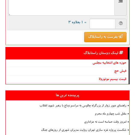
= ۱ بعلاوه ۳
بفرست به راستابلاگ
لینک دوستان راستابلاگ
حوزه های انتخابیه مجلس
فیش حج
قیمت بیسیم موتورولا
پربیننده ترین ها
راهنمای عبور زوار از بزرگراه چالوس به مراسم وداع با رهبر شهید انقلاب
مقتل شب چهارم ماه محرم
امروز وقت حماسه است نه عزاداری
شکست پروژه غزه سازی تهران روایت مدیران شهری از روزهای جنگ