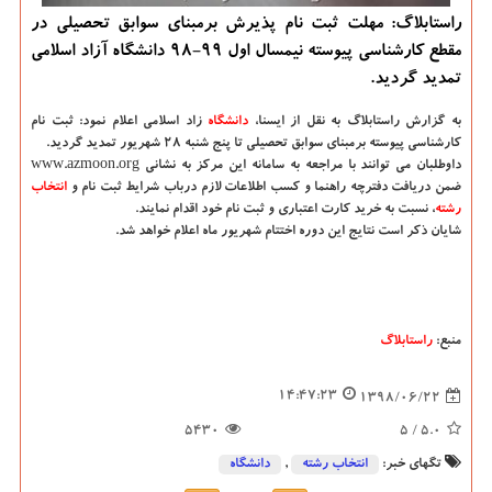
راستابلاگ: مهلت ثبت نام پذیرش برمبنای سوابق تحصیلی در
مقطع كارشناسی پیوسته نیمسال اول 99-98 دانشگاه آزاد اسلامی
تمدید گردید.
به گزارش راستابلاگ به نقل از ایسنا،
دانشگاه‌
زاد اسلامی اعلام نمود: ثبت نام
كارشناسی پیوسته برمبنای سوابق تحصیلی تا پنج شنبه ۲۸ شهریور تمدید گردید.
داوطلبان می توانند با مراجعه به سامانه این مركز به نشانی www.azmoon.org
ضمن دریافت دفترچه راهنما و كسب اطلاعات لازم درباب شرایط ثبت نام و
انتخاب
رشته
، نسبت به خرید كارت اعتباری و ثبت نام خود اقدام نمایند.
شایان ذكر است نتایج این دوره اختتام شهریور ماه اعلام خواهد شد.
منبع:
راستابلاگ
14:47:23
1398/06/22
5430
/ 5
5.0
تگهای خبر:
انتخاب رشته
,
دانشگاه‌