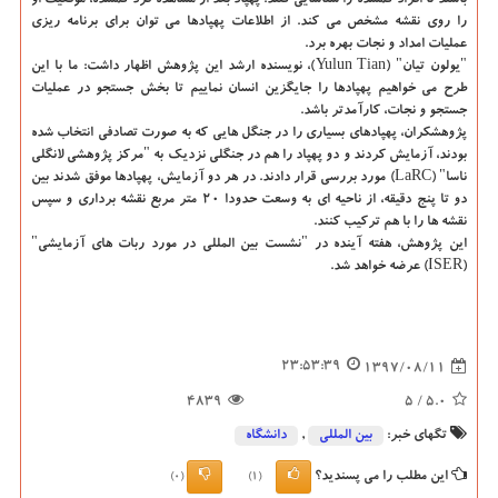
باشند تا افراد گمشده را شناسایی كنند. پهپاد بعد از مشاهده فرد گمشده، موقعیت او
را روی نقشه مشخص می كند. از اطلاعات پهپادها می توان برای برنامه ریزی
عملیات امداد و نجات بهره برد.
"یولون تیان" (Yulun Tian)، نویسنده ارشد این پژوهش اظهار داشت: ما با این
طرح می خواهیم پهپادها را جایگزین انسان نماییم تا بخش جستجو در عملیات
جستجو و نجات، كارآمدتر باشد.
پژوهشكران، پهپادهای بسیاری را در جنگل هایی كه به صورت تصادفی انتخاب شده
بودند، آزمایش كردند و دو پهپاد را هم در جنگلی نزدیك به "مركز پژوهشی لانگلی
ناسا" (LaRC) مورد بررسی قرار دادند. در هر دو آزمایش، پهپادها موفق شدند بین
دو تا پنج دقیقه، از ناحیه ای به وسعت حدودا 20 متر مربع نقشه برداری و سپس
نقشه ها را با هم تركیب كنند.
این پژوهش، هفته آینده در "نشست بین المللی در مورد ربات های آزمایشی"
(ISER) عرضه خواهد شد.
23:53:39
1397/08/11
4839
/ 5
5.0
تگهای خبر:
بین المللی
,
دانشگاه‌
این مطلب را می پسندید؟
(0)
(1)