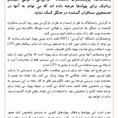
راستابلاگ: پژوهشگران دانشگاه ˮام.آی.تیˮ، نوعی سیستم
رباتیك برای پهپادها عرضه داده اند كه می تواند به آنها در
جستجوی مسافران گمشده در جنگل كمك نماید.
به گزارش راستابلاگ به نقل از ایسنا و به نقل از ام.آی.تی نیوز،
پیدا كردن مسافران
گمشده در جنگل ها، فرایندی دشوار و طولانی است چونكه بالگردها نمی توانند
محدوده مورد نظر را از میان درختان انبوه بررسی كنند.
پژوهشگران دانشگاه "ام.آی.تی" (MIT) قصد دارند نوعی پهپاد خودران بسازند كه
می تواند از میان درختان عبور كند و به جستجو بپردازد اما شاید سیگنال های GPS
مورد استفاده برای هدایت پهپاد، قابل اطمینان نباشند.
طرح پیشنهادی آنها، نوعی سیستم خودران برای پهپاد است كه توانایی عبور از میان
درختان انبوه را برای آن فراهم می آورد. در این سیستم، فقط از محاسبات آنبرد و
ارتباط بی سیم استفاده می گردد و نیازی به GPS ندارد.
در این طرح، هر پهپاد باید برای بررسی موقعیت، مكان یابی و مسیریابی، به ردیاب
های لیزری مجهز باشد. هنگامی كه پهپاد پرواز می كند، یك نقشه سه بعدی از
محدوده مورد بررسی عرضه می دهد. الگوریتم های به كار رفته در این سیستم، به
پهپاد در تشخیص نقاط كشف نشده كمك می كنند؛ در نتیجه پهپاد می تواند زمان
عرضه نقشه كامل را تشخیص دهد. با استفاده از این نقشه، یافتن افراد گمشده بسیار
ساده تر خواهد بود.
مقرر است این پهپادها برخلاف پهپادهای كنونی، به سیستم تشخیص اشیا مجهز