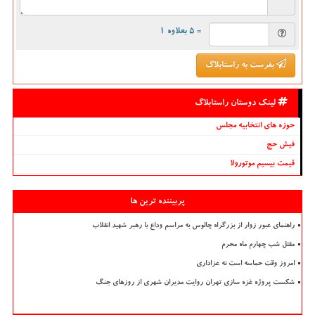
= ۵ بعلاوه ۱
بفرست به راستابلاگ
لینک دوستان راستابلاگ
حوزه های انتخابیه مجلس
فیش حج
قیمت بیسیم موتورولا
پربیننده ترین ها
راهنمای عبور زوار از بزرگراه چالوس به مراسم وداع با رهبر شهید انقلاب
مقتل شب چهارم ماه محرم
امروز وقت حماسه است نه عزاداری
شکست پروژه غزه سازی تهران روایت مدیران شهری از روزهای جنگ