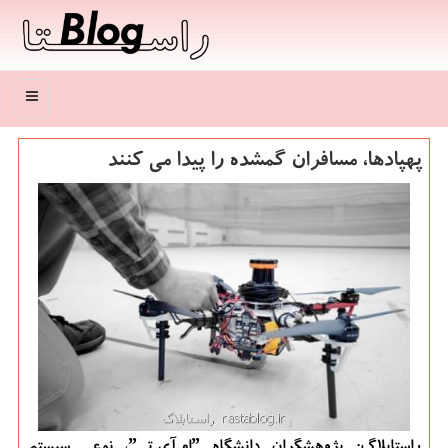
منو
پهپادها، مسافران گمشده را پیدا می كنند