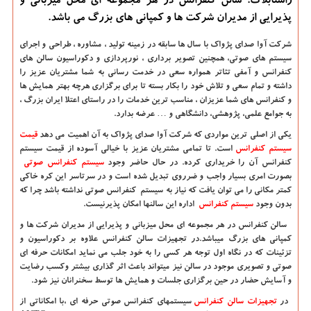
راستابلاگ: سالن كنفرانس در هر مجموعه ای محل میزبانی و
پذیرایی از مدیران شركت ها و كمپانی های بزرگ می باشد.
شرکت آوا صدای پژواک با سال ها سابقه در زمینه تولید ، مشاوره ، طراحی و اجرای
سیستم های صوتی، همچنین تصویر برداری ، نورپردازی و دکوراسیون سالن های
کنفرانس و آمفی تئاتر همواره سعی در خدمت رسانی به شما مشتریان عزیز را
داشته و تمام سعی و تلاش خود را بکار بسته تا برای برگزاری هرچه بهتر همایش ها
و کنفرانس های شما عزیزان ، مناسب ترین خدمات را در راستای اعتلا ایران بزرگ ،
به جوامع علمی، پژوهشی، دانشگاهی و … عرضه بدارد.
یکی از اصلی ترین مواردی که شرکت آوا صدای پژواک به آن اهمیت می دهد
قیمت
سیستم کنفرانس
است. تا تمامی مشتریان عزیز با خیالی آسوده از قیمت سیستم
کنفرانس آن را خریداری کرده. در حال حاضر وجود
سیستم کنفرانس صوتی
بصورت امری بسیار واجب و ضرروی تبدیل شده است و در سرتاسر این کره خاکی
کمتر مکانی را می توان یافت که نیاز به سیستم کنفرانس صوتی نداشته باشد چرا که
بدون وجود
سیستم کنفرانس
اداره این سالنها امکان پذیرنیست.
سالن کنفرانس در هر مجموعه ای محل میزبانی و پذیرایی از مدیران شرکت ها و
کمپانی های بزرگ میباشد.در تجهیزات سالن کنفرانس علاوه بر دکوراسیون و
تزئینات که در نگاه اول توجه هر کسی را به خود جلب می نماید امکانات حرفه ای
صوتی و تصویری موجود در سالن نیز میتواند باعث اثر گذاری بیشتر وکسب رضایت
و آسایش حضار در حین برگزاری جلسات و همایش ها توسط سخنرانان نیز شود.
در
تجهیزات سالن کنفرانس
سیستمهای کنفرانس صوتی حرفه ای ،با امکاناتی از