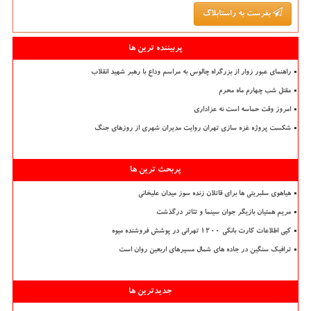
بفرست به راستابلاگ
پربیننده ترین ها
راهنمای عبور زوار از بزرگراه چالوس به مراسم وداع با رهبر شهید انقلاب
مقتل شب چهارم ماه محرم
امروز وقت حماسه است نه عزاداری
شکست پروژه غزه سازی تهران روایت مدیران شهری از روزهای جنگ
پربحث ترین ها
هیاهوی سلبریتی ها برای قاتلان زنده سوز میدان علیخانی
مریم همتیان بازیگر جوان سینما و تئاتر درگذشت
کپی اطلاعات کارت بانکی ۱۲۰۰ تهرانی در پوشش فروشنده میوه
ترافیک سنگین در جاده های شمال مسیرهای اربعین روان است
جدیدترین ها