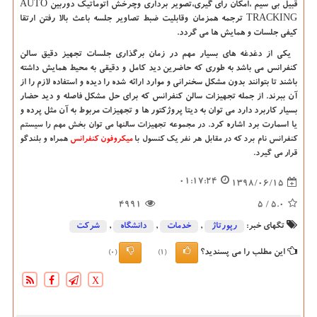
قبیل بی سیم ،امکان رای گیری،تصویر برداری وچرخش اتوماتیک دوربین AUTO
TRACKING ترجمه همزمان وقابلیت ضبط تصاویر جلسه باعث بالا رفتن ارتقا
کیفی جلسات و همایش ها می گردد.
یکی از دغدغه های بسیار مهم در زمان برگذاری جلسات تجهیز دقیق سالن
کنفرانس می باشد به طوری که حاضرین دید کامل و دقیقی به محیط همایش داشته
باشند تا بتوانند بدون مشکل سخنرانی و موارد ارائه شده را دیده و استفاده لازم را از
آن ببرند. از جمله تجهیزات سالن کنفرانس که برای حل مشکل فاصله و دید حضار
بسیار کاربرد دارد می توان به دیتا پروژکتور ها و تجهیزات مربوط به آن مثل پرده و
یا اسمارت برد اشاره کرد.
در مجموعه تجهیزات سالنها می توان بخش مهم را سیستم
کنفرانس نام برد که در مقابل هر نفر یک کنسول با
میکروفون کنفرانس
همراه و بلندگو
قرار می گیرد.
01:17:24
1398/06/15
4991
/ 5
5.0
تگهای خبر:
رپورتاژ
,
خدمات
,
دانشگاه‌
,
شركت
این مطلب را می پسندید؟
(0)
(1)
X