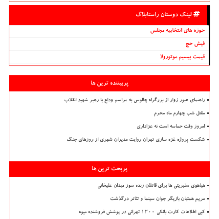
لینک دوستان راستابلاگ
حوزه های انتخابیه مجلس
فیش حج
قیمت بیسیم موتورولا
پربیننده ترین ها
راهنمای عبور زوار از بزرگراه چالوس به مراسم وداع با رهبر شهید انقلاب
مقتل شب چهارم ماه محرم
امروز وقت حماسه است نه عزاداری
شکست پروژه غزه سازی تهران روایت مدیران شهری از روزهای جنگ
پربحث ترین ها
هیاهوی سلبریتی ها برای قاتلان زنده سوز میدان علیخانی
مریم همتیان بازیگر جوان سینما و تئاتر درگذشت
کپی اطلاعات کارت بانکی ۱۲۰۰ تهرانی در پوشش فروشنده میوه