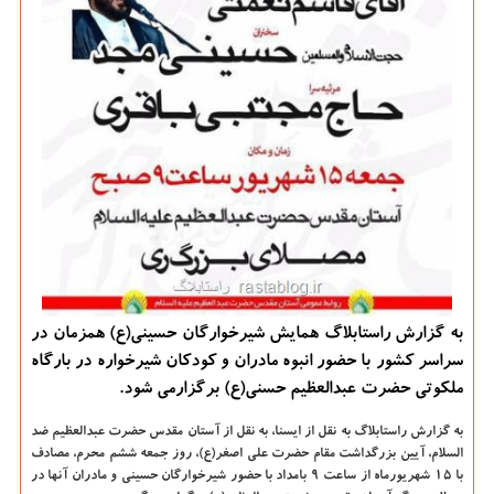
به گزارش راستابلاگ همایش شیرخوارگان حسینی(ع) همزمان در
سراسر كشور با حضور انبوه مادران و كودكان شیرخواره در بارگاه
ملكوتی حضرت عبدالعظیم حسنی(ع) برگزارمی شود.
به گزارش راستابلاگ به نقل از ایسنا، به نقل از آستان مقدس حضرت عبدالعظیم ضد
السلام، آیین بزرگداشت مقام حضرت علی اصغر(ع)، روز جمعه ششم محرم، مصادف
با ۱۵ شهریورماه از ساعت ۹ بامداد با حضور شیرخوارگان حسینی و مادران آنها در