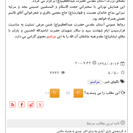
مصلای بزرگ آستان مقدس حضرت عبدالعظیم(ع) برگزار می گردد.
این همایش نورانی با سخنرانی حجت الاسلام و المسلمین حسینی مجد و مرثیه
سرایی مداح خاندان عصمت و طهارت(ع) حاج مجتبی باقری و شعرخوانی آقای قاسم
نعمتی همراه خواهد بود.
روابط عمومی آستان مقدس حضرت عبدالعظیم(ع) ضمن عرض تسلیت به مناسبت
فرارسیدن ایام شهادت سید و سالار شهیدان حضرت اباعبدالله الحسین و یاران با
وفای ایشان(ع) مقدم همه عاشقان آل الله را به این
مراسم
معنوی گرامی می دارد.
20:07:42
1398/06/13
4642
/ 5
5.0
تگهای خبر:
مراسم
این مطلب را می پسندید؟
(0)
(1)
X
تازه ترین مطالب مرتبط
گردهمایی نازی آبادی ها برای اکبر عبدی به همراه عکس