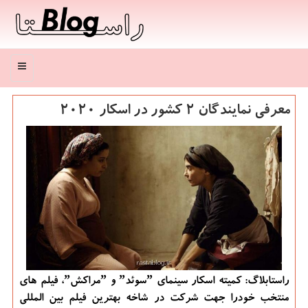
منو
معرفی نمایندگان 2 كشور در اسكار ۲۰۲۰
راستابلاگ: كمیته اسكار سینمای ˮسوئدˮ و ˮمراكشˮ، فیلم های
منتخب خودرا جهت شركت در شاخه بهترین فیلم بین المللی