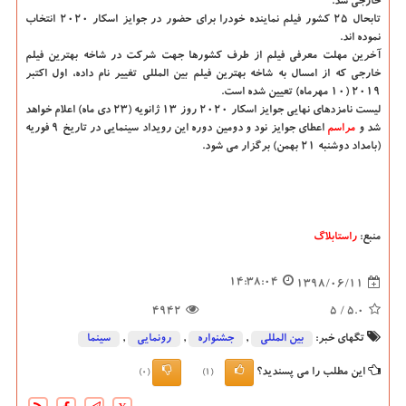
خارجی شد.
تابحال ۲۵ كشور فیلم نماینده خودرا برای حضور در جوایز اسكار ۲۰۲۰ انتخاب
نموده اند.
آخرین مهلت معرفی فیلم از طرف كشورها جهت شركت در شاخه بهترین فیلم
خارجی كه از امسال به شاخه بهترین فیلم بین المللی تغییر نام داده، اول اكتبر
۲۰۱۹ (۱۰ مهرماه) تعیین شده است.
لیست نامزدهای نهایی جوایز اسكار ۲۰۲۰ روز ۱۳ ژانویه (۲۳ دی ماه) اعلام خواهد
شد و
مراسم
اعطای جوایز نود و دومین دوره این رویداد سینمایی در تاریخ ۹ فوریه
(بامداد دوشنبه ۲۱ بهمن) برگزار می شود.
منبع:
راستابلاگ
14:38:04
1398/06/11
4942
/ 5
5.0
تگهای خبر:
بین المللی
,
جشنواره
,
رونمایی
,
سینما
این مطلب را می پسندید؟
(0)
(1)