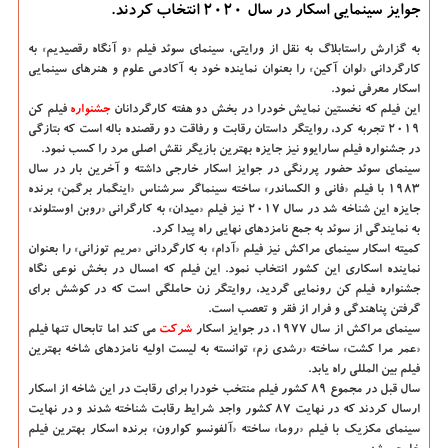
جوایز سینمایی اسكار در سال 2020 انتخاب كردند.
به گزارش راستابلاگ به نقل از ورایتی، سینمای سوئد فیلم «و آنگاه رقصیدیم» به
كارگردانی «لوان آكین» را بعنوان نماینده خود به آكادمی علوم و هنرهای سینمایی
اسكار معرفی نمود.
این فیلم كه نخستین نمایش خودرا در بخش دو هفته كارگردانان
جشنواره
فیلم كن
۲۰۱۹ تجربه كرد، روایتگر داستان رقابت و رفاقت دو رقصنده باله است كه بتازگی
در جشنواره فیلم سارایوو نیز جایزه بهترین بازیگر نقش اصلی مرد را كسب نمود.
سینمای سوئد حضور پررنگی در جوایز اسكار خارجی داشته و آخرین بار در سال
۱۹۸۳ با فیلم «فانی و الكساندر» ساخته سینماگر سرشناس «اینگمار برگمن» برنده
جایزه این شناخه شد در سال ۲۰۱۷ نیز فیلم «میدان» به كارگرانی «روبن اوستلوند»
به نمایندگی از سوئد به جمع نامزدهای نهایی راه پیدا كرد.
كمیته اسكار سینمای مراكش نیز فیلم «آدام» به كارگردانی «مریم توزانی» را بعنوان
نماینده اسكاری این كشور انتخاب نمود. این فیلم كه امسال در بخش نوعی نگاه
جشنواره فیلم كن رونمایی گردید، روایتگر زن حاملگی است كه در كوشش برای
گرفتن پناهندگی و فرار از فقر و تعصب است.
سینمای مراكش از سال ۱۹۷۷، در جوایز اسكار
شركت
می كند اما تابحال تنها فیلم
«عمر مرا كشت» ساخته «رشدی زم» توانسته به لیست اولیه نامزدهای شاخه بهترین
فیلم بین المللی راه یابد.
سال قبل در مجموع ۸۹ كشور فیلم منتخب خودرا برای رقابت در این شاخه از اسكار
ارسال كردند كه در نهایت ۸۷ كشور واجد شرایط رقابت شناخته شدند و در نهایت
سینمای مكزیك با فیلم «روما» ساخته «آلفونسو كوارون» برنده اسكار بهترین فیلم