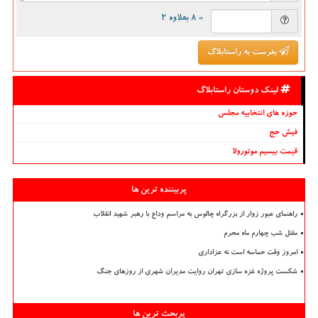
= ۸ بعلاوه ۲
بفرست به راستابلاگ
لینک دوستان راستابلاگ
حوزه های انتخابیه مجلس
فیش حج
قیمت بیسیم موتورولا
پربیننده ترین ها
راهنمای عبور زوار از بزرگراه چالوس به مراسم وداع با رهبر شهید انقلاب
مقتل شب چهارم ماه محرم
امروز وقت حماسه است نه عزاداری
شکست پروژه غزه سازی تهران روایت مدیران شهری از روزهای جنگ
پربحث ترین ها