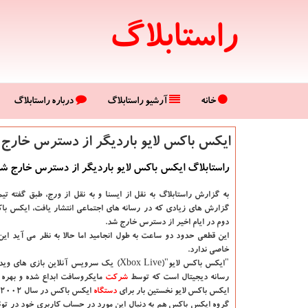
راستابلاگ
خانه
آرشیو راستابلاگ
درباره راستابلاگ
ایكس باكس لایو باردیگر از دسترس خارج
راستابلاگ ایكس باكس لایو باردیگر از دسترس خارج ش
به گزارش راستابلاگ به نقل از ایسنا و به نقل از ورج
، طبق گفته ت
گزارش های زیادی كه در رسانه های اجتماعی انتشار یافت، ایكس باكس
دوم در ایام اخیر از دسترس خارج شد.
این قطعی حدود دو ساعت به طول انجامید اما حالا به نظر می آید 
خاصی ندارد.
"ایكس باكس لایو"(Xbox Live) یك سرویس آنلاین بازی 
رسانه دیجیتال است كه توسط
شركت
مایكروسافت ابداع شده و بهره 
ایكس باكس لایو نخستین بار برای
دستگاه
ایكس باكس در سال ۲۰۰۲ میلادی ارائه شد.
گروه ایكس باكس هم به دنبال این مورد در حساب كاربری خود در توئ