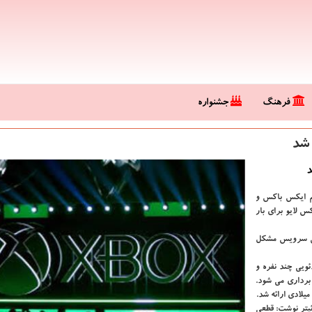
فرهنگ
جشنواره
 شد
د
یم ایكس باكس و
 لایو برای بار
این سرویس مشكل
های ویدئویی چند نفره و
برداری می شود.
یتر نوشت: قطعی