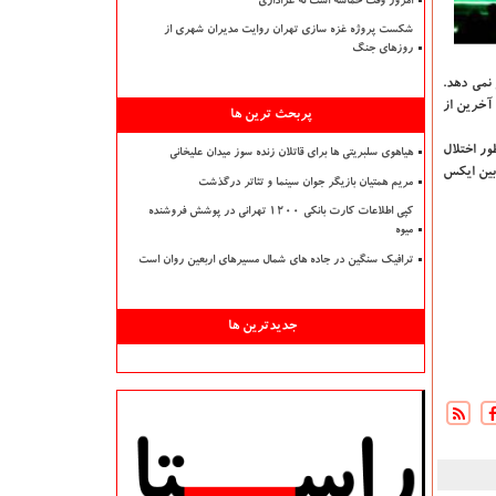
امروز وقت حماسه است نه عزاداری
شکست پروژه غزه سازی تهران روایت مدیران شهری از
روزهای جنگ
ثیر قرار نمی دهد.
طور احتیاج به ورود افراد به كنسول "ایكس باكس وان"(Xbox One) را دارند. آخرین از
پربحث ترین ها
نطور اختلال
هیاهوی سلبریتی ها برای قاتلان زنده سوز میدان علیخانی
 دهد و این مورد ارتباط بین ایكس
مریم همتیان بازیگر جوان سینما و تئاتر درگذشت
کپی اطلاعات کارت بانکی ۱۲۰۰ تهرانی در پوشش فروشنده
میوه
ترافیک سنگین در جاده های شمال مسیرهای اربعین روان است
جدیدترین ها