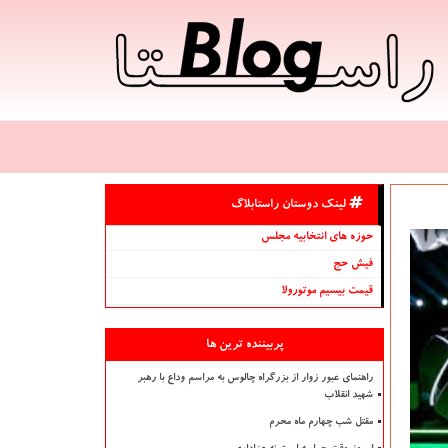
لینک دوستان راستابلاگ
حوزه های انتخابیه مجلس
فیش حج
قیمت بیسیم موتورولا
پربیننده ترین ها
راهنمای عبور زوار از بزرگراه چالوس به مراسم وداع با رهبر
شهید انقلاب
مقتل شب چهارم ماه محرم