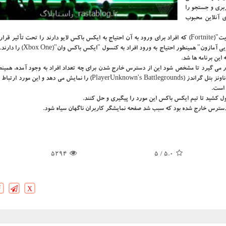
ربری و جستجو را
ی آنلاین محبوب
این قطعی تنها بازی هایی مانند "سرنوشت ۲ "(Destiny ۲) یا "فورتنایت"(Fortnite) كه افراد برای ورود به آن احتیاج به ایكس باكس لایو دارند را تحت تأ
برنامه های ایكس باكس مانند "اسپاتیفای"، "پلكس" و "سرویس ویدئویی آمازون" همین
ین برنامه ها شد.
 افراد مورد استفاده قرار می گیرد تا مشخص شود این از دسترس خارج شدن برای چه تعداد افراد به وجود آمده، همی
در بازی هایی مانند "اسطوره های اپكس" (Apex Legends) و پلیرآن ناونز بتل گراندز (PlayerUnknown's Battlegrounds) را نمایش می
 است.
 كشید تا تیم ایكس باكس این مورد را پیگیری و حل كنند.
 دسترس خارج شده بود كه سبب شد صفحه نمایشگر كاربران ناگهان سیاه شود.
5294
/ 5
5.0
X