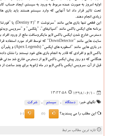
اولیه امروز به صورت عمده مربوط به ورود به سیستم، ایجاد حساب كا
تحت تاثیر قرار داد اما آنهایی كه وارد سیستم هستند باید بازی ها
زیادی انجام دهند.
دسترس خارج شدن ایكس باكس لایو مایكروسافت مانع از ورود افراد به ا
سایت هایی مانند "DownDetector" كه توسط
باكس لایو و افرادی كه قادر به انجام بازی های خود نیستند را نشان داده
هنگامی كه دو روز پیش ایكس باكس لایو از دسترس خارج شد مدتی طول
قبل از آن، سرویس ایكس باكس لایو در ماه ژانویه برای چند ساعت از
13:22:58
1398/06/10
تگهای خبر:
دستگاه
,
سیستم
,
شركت
این مطلب را می پسندید؟
(0)
(1)
تازه ترین مطالب مرتبط