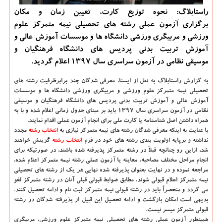
راستابلاگ: نحوه توزیع كارت، تعیین زمان و مكان
برگزاری آزمون عملی رشته های تحصیلی نیمه متمركز علوم
ورزشی و مربیگری ورزشی دانشگاه ها و موسسات آموزش عالی و
آموزش تربیت بدنی پردیس های دانشگاه فرهنگیان و
موسیقی نظامی در آزمون سراسری سال ۱۳۹۷ اعلام گردید.
به گزارش راستابلاگ به نقل از ایسنا،
معرفی شدگان چند برابرظرفیت رشته های
تحصیلی نیمه متمركز علوم ورزشی و مربیگری ورزشی دانشگاه ها و موسسات
آموزش عالی و آموزش تربیت بدنی پردیس های دانشگاه فرهنگیان و موسیقی
نظامی در آزمون سراسری سال ۱۳۹۷ باید بر مبنای جدول زمانی اعلام شده و با به
همراه داشتن اصل شناسنامه یا كارت ملی برای انجام آزمون عملی اقدام نمایند.
با عنایت به اینكه معرفی شدگان رشته های نیمه متمركز نیازی به
انتخاب رشته
مجدد
نداشته و برپایه اولویت بندی رشته های خود در فرم
انتخاب رشته
گزینش خواهند
شد، ازاین رو چنانچه قبلاً در رشته متمركز پذیرفته شده باشند، در صورتیكه برای
انجام مراحل مختلف مصاحبه، معاینه یا آزمون عملی رشته نیمه متمركز اعلام شده،
مراجعه نموده و در نهایت بعنوان پذیرفته شده نهایی هر یك از رشته های تحصیلی
نیمه متمركز اعلام قبولی شوند، مطابق ضوابط قبولی قبلی آنان در رشته متمركز لغو
می گردد و منحصراً باید در رشته قبولی نیمه متمركز ثبت نام و ادامه تحصیل كنند.
بدیهی است امكان بازگشت و ادامه تحصیل این قبیل از پذیرفته شدگان در رشته
قبولی متمركز میسر نیست.
همینطور آزمون عملی رشته های تحصیلی نیمه متمركز علوم ورزشی، مربیگری