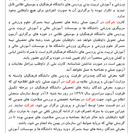
ورزشی و آموزش تربیت بدنی پردیس های دانشگاه فرهنگیان و موسیقی نظامی قابل
تمدید و تكرار نبوده یا برگزاری آن به صورت انفرادی برای هیچ داوطلبی وجود
ندارد.
كارت
شركت
در آزمون عملی رشته های تحصیلی نیمه متمركز علوم ورزشی و
مربیگری ورزشی دانشگاه ها و موسسات آموزش عالی و آموزش تربیت بدنی
پردیس های دانشگاه فرهنگیان و موسیقی نظامی در حوزه های برگزاری آزمون
عملی تحویل داوطلبان خواهد شد. داوطلبان معرفی شده رشته های تحصیلی نیمه
متمركز علوم ورزشی و مربیگری ورزشی دانشگاه ها و موسسات آموزش عالی و
آموزش تربیت بدنی پردیس های دانشگاه فرهنگیان لازم است با همراه داشتن لباس
و كفش ورزشی منحصراً در ایام تعیین شده در حوزه برگزاری حضور یابند.
بدیهی است در صورت نداشتن شناسنامه، كارت ملی، از داوطلب مراحل معاینات و
آزمون عملی و مصاحبه به عمل نخواهد آمد.
كلیه معرفی شدگان چندبرابر ظرفیت پردیس های دانشگاه فرهنگیان وابسته به
وزارت آموزش و پرورش علاوه بر
شركت
در آزمون عملی، باید طبق اطلاعیه ای كه
درمورد معرفی­ شدگان رشته­ های تحصیلی دانشگاه فرهنگیان در مرحله تكمیل
ظرفیت آزمون سراسری سال ۱۳۹۷ در روز سه شنبه ۶ آذر توسط سازمان سنجش
اعلام می شود، جهت
شركت
در مصاحبه تخصصی و بررسی صلاحیت های عمومی كه
در دو قسمت مجزا توسط آموزش و پرورش برگزار می شود،
شركت
نمایند. در
غیراین صورت به منزله انصراف فرد از ادامه گزینش تلقی می شود، به عبارت دیگر
كلیه داوطلبان باید حائز شرایط مصاحبه و بررسی صلاحیت های عمومی بوده تا در
گزینش نهائی كه برپایه ضوابط این سازمان در بهمن ماه انجام می شود، باشند.
معرفی شدگان رشته های نیمه متمركز دوره روزانه دانشگاه ها و موسسات آموزش