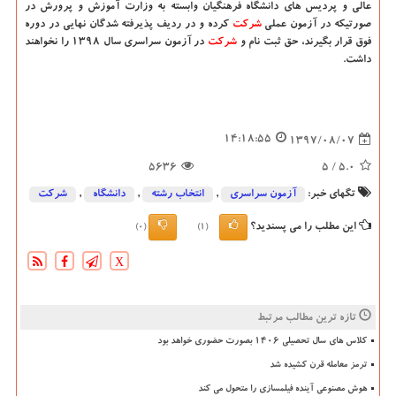
عالی و پردیس های دانشگاه فرهنگیان وابسته به وزارت آموزش و پرورش در
صورتیكه در آزمون عملی
شركت
كرده و در ردیف پذیرفته شدگان نهایی در دوره
فوق قرار بگیرند، حق ثبت نام و
شركت
در آزمون سراسری سال ۱۳۹۸ را نخواهند
داشت.
14:18:55
1397/08/07
5636
/ 5
5.0
تگهای خبر:
آزمون سراسری
,
انتخاب رشته
,
دانشگاه‌
,
شركت
این مطلب را می پسندید؟
(0)
(1)
X
تازه ترین مطالب مرتبط
کلاس های سال تحصیلی ۱۴۰۶ بصورت حضوری خواهد بود
ترمز معامله قرن کشیده شد
هوش مصنوعی آینده فیلمسازی را متحول می کند