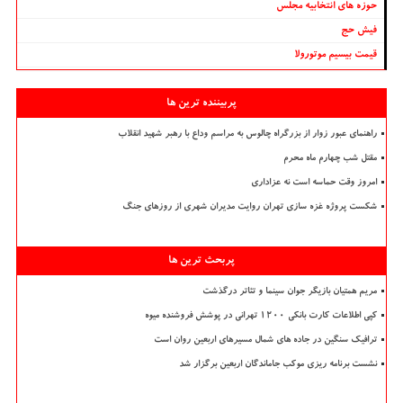
حوزه های انتخابیه مجلس
فیش حج
قیمت بیسیم موتورولا
پربیننده ترین ها
راهنمای عبور زوار از بزرگراه چالوس به مراسم وداع با رهبر شهید انقلاب
مقتل شب چهارم ماه محرم
امروز وقت حماسه است نه عزاداری
شکست پروژه غزه سازی تهران روایت مدیران شهری از روزهای جنگ
پربحث ترین ها
مریم همتیان بازیگر جوان سینما و تئاتر درگذشت
کپی اطلاعات کارت بانکی ۱۲۰۰ تهرانی در پوشش فروشنده میوه
ترافیک سنگین در جاده های شمال مسیرهای اربعین روان است
نشست برنامه ریزی موکب جاماندگان اربعین برگزار شد