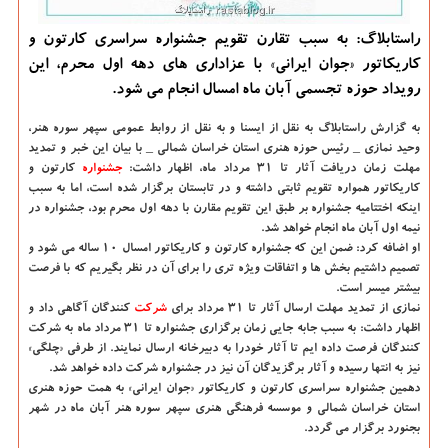
راستابلاگ: به سبب تقارن تقویم جشنواره سراسری كارتون و
كاریكاتور «جوان ایرانی» با عزاداری های دهه اول محرم، این
رویداد حوزه تجسمی آبان ماه امسال انجام می شود.
به گزارش راستابلاگ به نقل از ایسنا و به نقل از روابط عمومی سپهر سوره هنر،
وحید نمازی _ رئیس حوزه هنری استان خراسان شمالی _ با بیان این خبر و تمدید
مهلت زمان دریافت آثار تا ۳۱ مرداد ماه، اظهار داشت:
جشنواره
كارتون و
كاریكاتور همواره تقویم ثابتی داشته و در تابستان برگزار شده است، اما به سبب
اینكه اختتامیه جشنواره بر طبق این تقویم مقارن با دهه اول محرم بود، جشنواره در
نیمه اول آبان ماه انجام خواهد شد.
او اضافه كرد: ضمن این كه جشنواره كارتون و كاریكاتور امسال ۱۰ ساله می شود و
تصمیم داشتیم بخش ها و اتفاقات ویژه تری را برای آن در نظر بگیریم كه با فرصت
بیشتر میسر است.
نمازی از تمدید مهلت ارسال آثار تا ۳۱ مرداد برای
شركت
كنندگان آگاهی داد و
اظهار داشت: به سبب جابه جایی زمان برگزاری جشنواره تا ۳۱ مرداد ماه به شركت
كنندگان فرصت داده ایم تا آثار خودرا به دبیرخانه ارسال نمایند. از طرفی «چلگی»
نیز به انتها رسیده و آثار برگزیدگان آن نیز در جشنواره شركت داده خواهد شد.
دهمین جشنواره سراسری كارتون و كاریكاتور «جوان ایرانی» به همت حوزه هنری
استان خراسان شمالی و موسسه فرهنگی هنری سپهر سوره هنر آبان ماه در شهر
بجنورد برگزار می گردد.