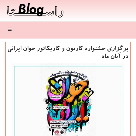
منو
برگزاری جشنواره كارتون و كاریكاتور جوان ایرانی
در آبان ماه