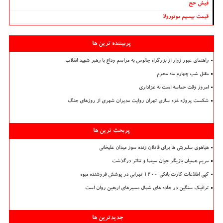
فیش حج
قیمت بیسیم موتورولا
پربیننده ترین ها
راهنمای عبور زوار از بزرگراه چالوس به مراسم وداع با رهبر شهید انقلاب
مقتل شب چهارم ماه محرم
امروز وقت حماسه است نه عزاداری
شکست پروژه غزه سازی تهران روایت مدیران شهری از روزهای جنگ
پربحث ترین ها
هیاهوی سلبریتی ها برای قاتلان زنده سوز میدان علیخانی
مریم همتیان بازیگر جوان سینما و تئاتر درگذشت
کپی اطلاعات کارت بانکی ۱۲۰۰ تهرانی در پوشش فروشنده میوه
ترافیک سنگین در جاده های شمال مسیرهای اربعین روان است
جدیدترین ها