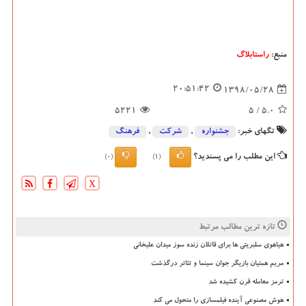
منبع:
راستابلاگ
20:51:42
1398/05/28
5221
/ 5
5.0
تگهای خبر:
جشنواره
,
شركت
,
فرهنگ
این مطلب را می پسندید؟
(0)
(1)
X
تازه ترین مطالب مرتبط
هیاهوی سلبریتی ها برای قاتلان زنده سوز میدان علیخانی
مریم همتیان بازیگر جوان سینما و تئاتر درگذشت
ترمز معامله قرن کشیده شد
هوش مصنوعی آینده فیلمسازی را متحول می کند