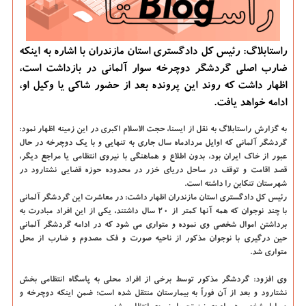
راستابلاگ: رئیس كل دادگستری استان مازندران با اشاره به اینكه
ضارب اصلی گردشگر دوچرخه سوار آلمانی در بازداشت است،
اظهار داشت كه روند این پرونده بعد از حضور شاكی یا وكیل او،
ادامه خواهد یافت.
به گزارش راستابلاگ به نقل از ایسنا، حجت الاسلام اكبری در این زمینه اظهار نمود:
گردشگر آلمانی كه اوایل مردادماه سال جاری به تنهایی و با یك دوچرخه در حال
عبور از خاك ایران بود، بدون اطلاع و هماهنگی با نیروی انتظامی یا مراجع دیگر،
قصد اقامت و توقف در ساحل دریای خزر در محدوده حوزه قضایی نشتارود در
شهرستان تنكابن را داشته است.
رئیس كل دادگستری استان مازندران اظهار داشت: در معاشرت این گردشگر آلمانی
با چند نوجوان كه همه آنها كمتر از ۲۰ سال داشتند، یكی از این افراد مبادرت به
برداشتن اموال شخصی وی نموده و متواری می شود كه در ادامه گردشگر آلمانی
حین درگیری با نوجوان مذكور از ناحیه صورت و فك مصدوم و ضارب از محل
متواری شد.
وی افزود: گردشگر مذكور توسط برخی از افراد محلی به پاسگاه انتظامی بخش
نشتارود و بعد از آن فوراً به بیمارستان منتقل شده است؛ ضمن اینكه دوچرخه و