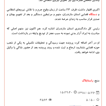
وسایل شخصی همراه وی نیز تحویل نیروی انتظامی شد.
اكبری اظهار داشت: ظرف ۲۴ ساعت از زمان وقوع جرم و با تلاش نیروهای انتظامی
و
دستگاه
قضایی استان مازندران، متهم و مرتبطین دستگیر و بعد از تفهیم بهتان و
صدور قرار مناسب به زندان عرضه شدند.
رئیس كل دادگستری استان مازندران اشاره كرد: هم اكنون نیز متهم اصلی كه
مبادرت به ایراد آزار بدنی نموده به سبب عجز از تودیع وثیقه در بازداشت است.
او در آخر اضافه كرد: پرونده جهت رسیدگی و تحقیقات تكمیلی به یكی از شعب
حوزه قضایی نشتارود ارجاع و ثبت شده و روند پرونده بعد از حضور شاكی یا وكیل
وی، ادامه خواهد یافت.
منبع:
راستابلاگ
15:29:40
1398/05/26
4564
/ 5
5.0