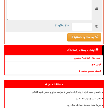
= ۴ بعلاوه ۲
بفرست به راستابلاگ
لینک دوستان راستابلاگ
حوزه های انتخابیه مجلس
فیش حج
قیمت بیسیم موتورولا
پربیننده ترین ها
راهنمای عبور زوار از بزرگراه چالوس به مراسم وداع با رهبر شهید انقلاب
مقتل شب چهارم ماه محرم
امروز وقت حماسه است نه عزاداری