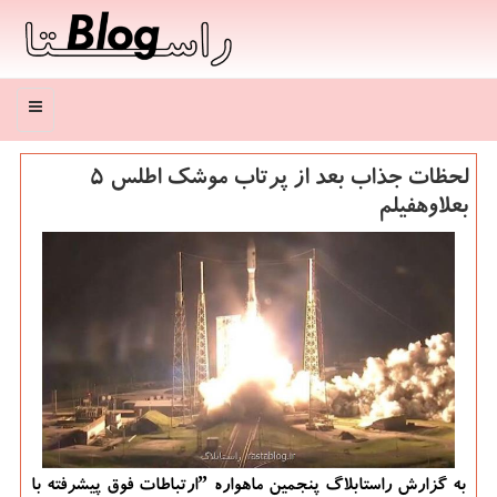
منو
لحظات جذاب بعد از پرتاب موشك اطلس ۵
بعلاوهفیلم
به گزارش راستابلاگ پنجمین ماهواره ˮارتباطات فوق پیشرفته با