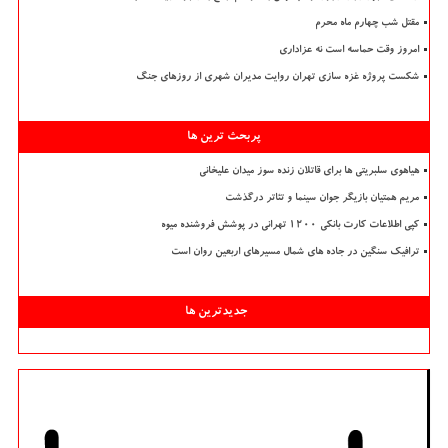
مقتل شب چهارم ماه محرم
امروز وقت حماسه است نه عزاداری
شکست پروژه غزه سازی تهران روایت مدیران شهری از روزهای جنگ
پربحث ترین ها
هیاهوی سلبریتی ها برای قاتلان زنده سوز میدان علیخانی
مریم همتیان بازیگر جوان سینما و تئاتر درگذشت
کپی اطلاعات کارت بانکی ۱۲۰۰ تهرانی در پوشش فروشنده میوه
ترافیک سنگین در جاده های شمال مسیرهای اربعین روان است
جدیدترین ها