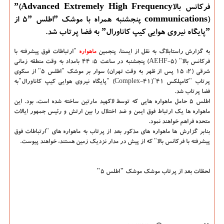
فركانس بالاˮ(Advanced Extremely High Frequency
communications) پنجشنبه همراه با موشك ˮاطلس ۵ˮ از
ˮپایگاه نیروی هوایی كیپ كاناورالˮ به فضا پرتاب شد.
به گزارش راستابلاگ به نقل از ایسنا،
پنجمین
ماهواره
"ارتباطات فوق پیشرفته با
فركانس بالا" (AEHF-۵) پنجشنبه در ساعت ۵: ۴۴ بامداد به وقت منطقه زمانی
شرقی (۲: ۱۵ پس از ظهر به وقت تهران) سوار بر موشك "اطلس ۵" از سكوی
پرتاب "كامپلكس ۴۱"(Complex-۴۱) "پایگاه نیروی هوایی كیپ كاناورال"به
فضا پرتاب شد.
اطلس ۵ حامل ماهواره هایی كه توسط لاكهید مارتین ساخته شده است، بود. این
ماهواره ها یك ارتباط فوق ایمن و ضد اختلال را بین ارتش و رئیس جمهور ایالات
متحده فراهم خواهند نمود.
بنابر گزارش ها ماهواره های مذكور بعد از پرتاب به ماهواره های "ارتباطات فوق
پیشرفته با فركانس بالا" كه از پیش در مدار نزدیك زمین هستند، خواهند پیوست.
لحظات بعد از پرتاب موشك موشك "اطلس ۵"