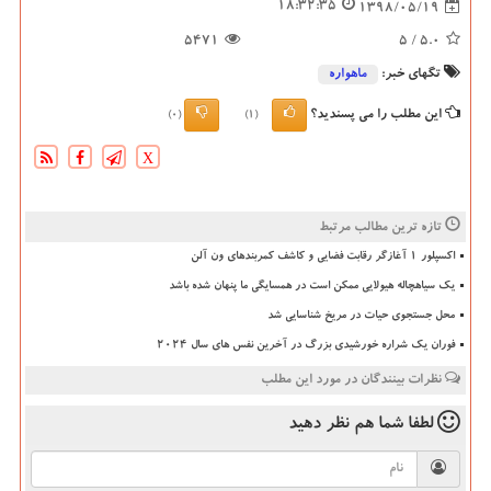
18:32:35
1398/05/19
5471
/ 5
5.0
تگهای خبر:
ماهواره
این مطلب را می پسندید؟
(0)
(1)
X
تازه ترین مطالب مرتبط
اکسپلور ۱ آغازگر رقابت فضایی و کاشف کمربندهای ون آلن
یک سیاهچاله هیولایی ممکن است در همسایگی ما پنهان شده باشد
محل جستجوی حیات در مریخ شناسایی شد
فوران یک شراره خورشیدی بزرگ در آخرین نفس های سال 2024
نظرات بینندگان در مورد این مطلب
لطفا شما هم
نظر دهید