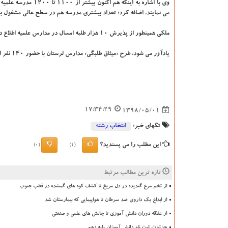
وی با اشاره به اینكه هم اكنون بیشتر
می نمایند، اضافه كرد: تعداد بیشتری مدرسه هم در سطح عالی مشغول به
ملكی همینطور از پذیرش ۱۰ هزار طلبه امسال در مدارس علمیه اطلاع داد و اضافه كرد: از این تعداد پنج هزار نفر بعنوان طلبه مشغول به تحصیل خواهند شد.
یادآور می‏ شود، طرح «میثاق طلبگی» مدارس لرستان با حضور ۱۴۰ نفر از ورودی های سال جدید به مدت هشت روز در مهدیه شهرستان الیگودرز برگزار گردید.
17:34:29
1398/05/01
تگهای خبر:
انتخاب رشته
این مطلب را می پسندید؟
(0)
(1)
تازه ترین مطالب مرتبط
از تخم مرغ گندیده در دل مریخ تا کشف کوه های گمشده در قطب جنوب
از ابداع یک داروی ضد سرطان تا هواپیمایی که بیمارستان شد
از علاقه دوران دانش آموزی تا چالش های علمی و صنعتی