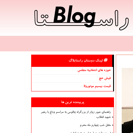
لینک دوستان راستابلاگ
حوزه های انتخابیه مجلس
فیش حج
قیمت بیسیم موتورولا
پربیننده ترین ها
راهنمای عبور زوار از بزرگراه چالوس به مراسم وداع با رهبر
شهید انقلاب
مقتل شب چهارم ماه محرم