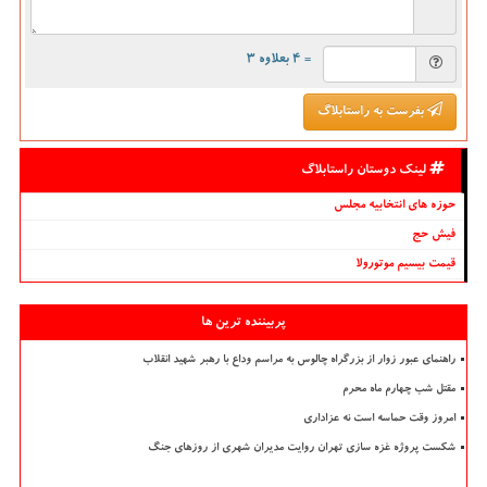
= ۴ بعلاوه ۳
بفرست به راستابلاگ
لینک دوستان راستابلاگ
حوزه های انتخابیه مجلس
فیش حج
قیمت بیسیم موتورولا
پربیننده ترین ها
راهنمای عبور زوار از بزرگراه چالوس به مراسم وداع با رهبر شهید انقلاب
مقتل شب چهارم ماه محرم
امروز وقت حماسه است نه عزاداری
شکست پروژه غزه سازی تهران روایت مدیران شهری از روزهای جنگ