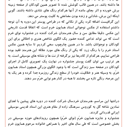
ها داشته باشد. در همین قالب كوشش شده تا تصویر همین كودكان از صفحه زمینه
برش خورده و اثر بجای مانده از آنها هركدام رنگ های شادی داشته باشند. گویی
اینكه این برش، شادابی و زنده بودن مضاعفی به كلیت پوستر می دهد.
این گرافیست اضافه كرد: یكی از نكاتی كه در طراحی پوستر این دوره به آن توجه
داشتم استفاده از عكس نوجوانی استاد همایون خرم است كه اتفاقا قدمت تاریخی
این عكس دقیقا مطابق سن و سال هنرمندان شركت كننده در جشنواره نوای خرم
است كه می تواند تداعی كننده حضور یك الگوی شاخص هنری و اخلاقی برای این
كودكان و نوجوانان باشد. ما در همین چارچوب سعی كردیم تا سایه همین عكس
استاد خرم را با رنگ زرد كه یكی از رنگ های مورد علاقه این هنرمند فقید بوده
طراحی نماییم. هركدام از كادرها نیز برگرفته از نت ها و نشانه های موسیقی است. به
هر ترتیب می توان گفت پوستر جشنواره در نهایت یك تصویری كامل از اجرای
كودكان در صفحه سبز زندگی است كه با وجود الگوی بزرگی همچون استاد همایون
خرّم، به وسیله هنر و خلاقیت، خودرا از سطح زندگی روزمره جدا كرده و هر یك به
این عرصه، رنگی تازه می بخشند تا همه در كنار هم نوایی خرّم سر دهند.
درانتها این مراسم، هنرمندان خردسال شركت كننده در دوره های پیشین با اهدای
نمادین شاخه گل به كوروس سرهنگ زاده از مقام هنری این استاد قدیمی موسیقی
ایرانی قدردانی كردند.
جشنواره و جایزه همایون خرّم (نوای خرّم) همچون رویدادهای حوزه موسیقی در
بخش خصوصی است كه طی سال های اخیر با همراهی خانواده مرحوم همایون خرم