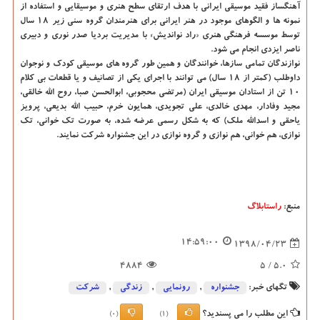
آهنگساز فقید موسیقی ایرانی با هدف ارتقای سطح هنری و موسیقایی و استفاده از
نمونه ها و الگوهای موجود در هنر ایرانی برای هنرمندان گروه سنی زیر ۱۸ سال
توسط موسسه فرهنگی هنری «راد نواندیش» با مدیریت بردیا صدر نوری و دبیری
ناصر ایزدی انجام می شود.
نوازندگان تمامی سازها، خوانندگان و همین طور گروه های موسیقی كودك و نوجوان
داوطلب (كمتر از ۱۸ سال) می توانند با اجرای یكی از تصانیف و یا قطعات بی كلام
۱۰ تن از استادان موسیقی ایران (مرتضی محجوبی، ابوالحسن صبا، روح الله خالقی،
مجید وفادار، مهدی خالدی، علی تجویدی، همایون خرم، حبیب الله بدیعی، پرویز
یاحقی و اسدالله ملك) كه به شكل رسمی عرضه شده، به صورت تك خوانی، تك
نوازی، هم خوانی، هم نوازی و گروه نوازی در این جشنواره شركت نمایند.
منبع:
راستابلاگ
14:59:00
1398/04/23
4884
/ 5
5.0
تگهای خبر:
جشنواره
,
رونمایی
,
زندگی
,
شركت
این مطلب را می پسندید؟
(0)
(1)