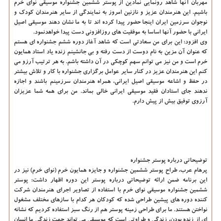
مهربان آنها شاهد رونمایی نمادین از پوستر ششمین جشنواره موسیقی نوای خرم
باشیم. این هنرمندان عزیز و نازنین امروز به نمایندگی از سایر هنرمندان كودك و
نوجوان سرزمین ایران اینجا حضور پیدا كرده اند تا به ما نشان دهند موسیقی اصیل
ایرانی با حضور آنها اساسا به موفقیت های روزافزونی دست پیدا خواهدنمود.
وی افزود: این برای من سعادتی است كه شاهد آغاز دوره ششم جشنواره ای هستم
كه عنوان آن مزین به نام دوست از دست رفته و بی جانشینم زنده یاد استاد همایون
خرم است و من نیز می توانم سهم كوچكی در آن داشته باشم. به هر ترتیب آرزو می
كنم این هنرمندان عزیز در كنار سایر عوامل برگزاری جشنواره با كار و تلاش بیشتر
در حفظ و اشاعه موسیقی اصیل ایرانی، همراه هنرمندان سرزمینم باشند و اجازه
ندهند جای استادان فقید موسیقی ایرانی خالی بماند. من برای همه شما عزیزان
آرزوی توفیق بیش از پیش دارم.
توضیحاتی درباره پوستر جشنواره
پرهام عرب، طراح پوستر ششمین جشنواره و جایزه همایون خرم (نوای خرم) نیز در
این برنامه ضمن ارائه توضیحاتی درباره پوستر این دوره اظهار داشت: پوستر
ششمین جشنواره موسیقی نوای خرم با استفاده از تصاویر اجرای هنرمندان شركت
كننده دوره های پیشین طراحی شده كه كودكان هر كدام با سازهای مختلف مشغول
نواختن هستند. ما برای طراحی زمینه پوستر هم از رنگ سبز استفاده كردیم كه نشانه
ای از زنده بودن، زندگی و طراوتی است كه موسیقی می تواند جهت زندگی ما انسان