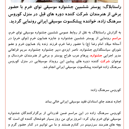
راستابلاگ: پوستر ششمین جشنواره موسیقی نوای خرم با حضور
برخی از هنرمندان شركت كننده دوره های قبل در منزل كوروس
سرهنگ زاده، خواننده پیشكسوت موسیقی ایرانی رونمایی گردید.
به گزارش راستابلاگ به نقل از روابط عمومی ششمین جشنواره موسیقی نوای خرم،
مراسم
رونمایی از پوستر ششمین جشنواره و جایزه همایون خرم (نوای خرم) در
آستانه میلاد امام رضا (ع) با حضور رضا خرم، فرزند زنده یاد همایون خرم و عضو
شورای سیاستگذاری جشنواره، ناصر ایزدی دبیر جشنواره جشنواره، مریم فراهانی
مدیر اجرایی
جشنواره
، پرهام عرب طراح پوستر و برخی از هنرمندان خردسال و
نوجوان
شركت
كننده دوره های پیشین این رویداد موسیقایی در منزل كوروس
سرهنگ زاده خواننده پیشكسوت موسیقی ایرانی انجام شد.
كوروس سرهنگ زاده:
اجازه ندهند جای استادان فقید موسیقی ایرانی خالی بماند
كوروس سرهنگ زاده در این مراسم ضمن قدردانی از برگزاركنندگان جشنواره
موسیقی نوای خرم بیان كرد: امروز برای من روز بسیار خوشحال كننده ای است كه
بچه های هنرمند سرزمینم در كنارم هستند و ما می توانیم در كنار حضور گرم و