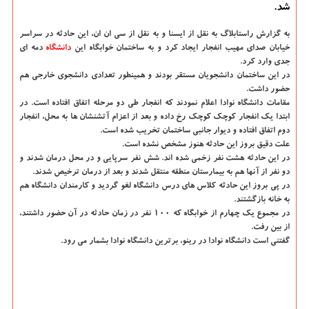
شد.
به گزارش راستابلاگ به نقل از ایسنا و به نقل از سی ان ان،
این حادثه در سراسر
خیابان صدای مهیب انفجار ایجاد كرد و به ساختمان خوابگاه این
دانشگاه‌
دمه ای
جدی وارد كرد.
در این ساختمان دانشجویان مستقر بودند و همینطور تعدادی دانشجوی خارجی هم
حضور داشت.
مقامات دانشگاه نوادا اعلام نمودند كه انفجار طی دو مرحله اتفاق افتاده است. در
ابتدا یك انفجار كوچك كوچك رخ داده و بعد از اعزام آتشنشان ها به محل، انفجار
دوم اتفاق افتاده و دیوار جانبی ساختمان تخریب شده است.
علت دقیق بروز این حادثه هنوز مشخص نشده است.
در این حادثه هشت نفر زخمی شده اند. شش نفر سرپایی و در محل درمان شدند و
دو نفر از آنها هم به بیمارستان منطقه منتقل شدند و بعد از درمان ترخیص شدند.
در پی بروز این حادثه كلاس های درس دانشگاه لغو گردید و كارمندان دانشگاه هم
به خانه بازگشتند.
در مجموع یك چهارم از خوابگاه كه ۱۰۰ نفر در زمان حادثه در آن حضور داشتند،
از بین رفت.
گفتنی است دانشگاه نوادا در رینو، برترین دانشگاه نوادا بشمار می رود.