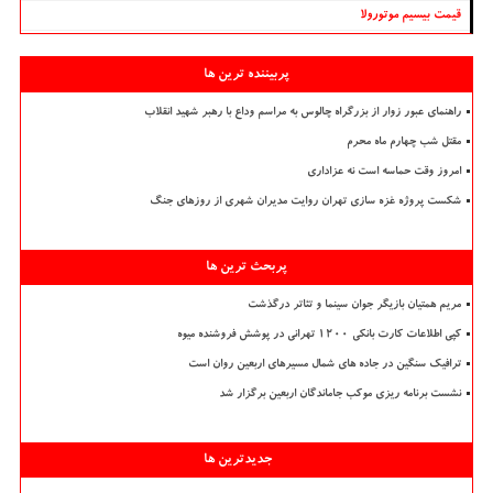
قیمت بیسیم موتورولا
پربیننده ترین ها
راهنمای عبور زوار از بزرگراه چالوس به مراسم وداع با رهبر شهید انقلاب
مقتل شب چهارم ماه محرم
امروز وقت حماسه است نه عزاداری
شکست پروژه غزه سازی تهران روایت مدیران شهری از روزهای جنگ
پربحث ترین ها
مریم همتیان بازیگر جوان سینما و تئاتر درگذشت
کپی اطلاعات کارت بانکی ۱۲۰۰ تهرانی در پوشش فروشنده میوه
ترافیک سنگین در جاده های شمال مسیرهای اربعین روان است
نشست برنامه ریزی موکب جاماندگان اربعین برگزار شد
جدیدترین ها