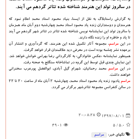
در سالروز تولد این هنرمند شناخته شده تئاتر گردهم می آیند.
به گزارش راستابلاگ به نقل از ایسنا، بنیاد محمود استاد محمد اعلام نمود كه
هنرمندان و دوستداران زنده یاد محمود استاد محمد چهارشنبه دوم آبان ماه، همزمان
با سالروز تولد این نمایشنامه نویس شناخته شده تئاتر در تئاتر شهر گردهم می آیند
تا یاد و خاطره او را زنده نگاه دارند.
در این
مراسم
، مجموعه آثار تكمیل شده این هنرمند، كه گردآوری و انتشار آن
برعهده نشر چشمه بوده است در معرض دید علاقمندان قرار خواهد گرفت.
همینطور نمایشنامه «عكس خانوادگی» به كارگردانی رضا بهرامی خوانش خواهد شد.
این نمایش چندی قبل توسط این گروه در تماشاخانه سنگلج به صحنه رفت.
در این
مراسم
محمد رحمانیان، شهرام گیل آبادی، ابوالفضل پورعرب سخنرانی
خواهند داشت.
مراسم
یادبود زنده یاد محمود استاد محمد، چهارشنبه 2 آبان ماه از ساعت 20 تا 22
در سالن كنفرانس مجموعه تئاترشهر برگزار می گردد.
20:08:28
1397/08/01
4901
/ 5
5.0
تگهای خبر:
مراسم