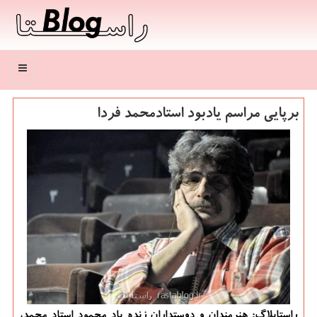
منو
برپایی مراسم یادبود استادمحمد فردا
راستابلاگ: هنرمندان و دوستداران زنده یاد محمود استاد محمد،