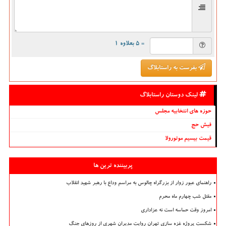
= ۵ بعلاوه ۱
بفرست به راستابلاگ
لینک دوستان راستابلاگ
حوزه های انتخابیه مجلس
فیش حج
قیمت بیسیم موتورولا
پربیننده ترین ها
راهنمای عبور زوار از بزرگراه چالوس به مراسم وداع با رهبر شهید انقلاب
مقتل شب چهارم ماه محرم
امروز وقت حماسه است نه عزاداری
شکست پروژه غزه سازی تهران روایت مدیران شهری از روزهای جنگ