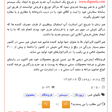
www.diginela.com
و شروع یک استارت آپ جدید شروع به ایجاد یک سیستم
آنلاین و به هم پیوسته جدیدی نمود که مراکز توزیع و فروش توانستند از طریق این
سامانه سفارش خود را ثبت و کالای خود را در درب داروخانه یا عطاری و یا مغازه
خود تحویل بگیرند.
هم زمان با شروع این استارت آپ استقبال بینظیری از طرف مصرف کننده ها که
درگیر شپش در موی سر خود و یا فرزندان عزیز خود بودند انجام شد که ما را به
ایجاد بخش فروش آنلاین این سیستم جدید وا داشت.
هم اکنون لابراتوار نلا به عنوان تنها تولید کننده شامپو ضد شپش غیر سمی در کشور
سهم بسیار بزرگی در رفع و ریشه کنی شپش در کشور را داشته و بیش از 200
محصول خاص و بی رقیب را در لابراتوارهای خود تولید می نماید.
فروشگاه اینترنتی دیجی نلا نیز ضمن توزیع محصولات خود هم اکنون در راستای
معرفی و عرضه محصولات سنتی مربوطه به پوست و مو، جزو بزرگترین عرضه کننده
انواع صابون مراغه و سفید آب سنتی و ... در اینترنت می باشد.
14:56:18
1398/03/28
5079
/ 5
5.0
تگهای خبر:
رپورتاژ
,
سیستم
,
فروشگاه
,
محصول
این مطلب را می پسندید؟
(0)
(1)