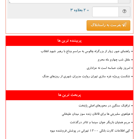
= ۲ بعلاوه ۳
بفرست به راستابلاگ
پربیننده ترین ها
راهنمای عبور زوار از بزرگراه چالوس به مراسم وداع با رهبر شهید انقلاب
مقتل شب چهارم ماه محرم
امروز وقت حماسه است نه عزاداری
شکست پروژه غزه سازی تهران روایت مدیران شهری از روزهای جنگ
پربحث ترین ها
ترافیک سنگین در محورهای اصلی پایتخت
هیاهوی سلبریتی ها برای قاتلان زنده سوز میدان علیخانی
مریم همتیان بازیگر جوان سینما و تئاتر درگذشت
کپی اطلاعات کارت بانکی ۱۲۰۰ تهرانی در پوشش فروشنده میوه