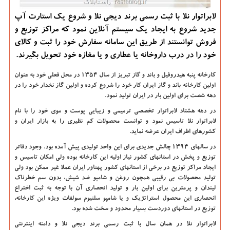
لابراتوار نلا با ثبت رسمی برند دیجی نلا و شروع یك استارت آپ
جدید شروع به ایجاد یك سیستم آنلاین نمود كه مراكز توزیع و
فروش توانستند از طریق این سامانه سفارش خود را ثبت و كالای
خود را در درب داروخانه یا عطاری و یا مغازه خود تحویل بگیرند.
کارخانه پنبه هیدروفیل و باند و گاز تبریز از سال 1354 در محل فعلی خود به عنوان
اولین کارخانه باند و گاز ایران کار خود را شروع کرده و اولین گاز نخدار خود را در
دهه شصت برای اولین بار در ایران تولید نمود.
در دهه هشتاد لابراتوار تخصصی ترمیمی و زیبایی پوست و موی خود را با نام
لابراتوار نلا تاسیس نمود و توانست محصولات کم نظیری را به بازار ایران و
کشورهای اطراف ایران عرضه نماید.
در سالهای 1394 چالش جدیدی برای این واحد تولیدی پیش آمده بود. وجود دفاتر
توزیع و پخش در استانهای کشور نیاز اولیه این کارخانه بوده ولی امکان تاسیس و
ایجاد مراکز توزیع در برخی از استانهای کشور پهناور ایران عملا غیر ممکن بود ولی
تولید محصولات بی رقیبی همچون روغن و شامپو ضد شپش، بدون سم خطرناک
لیندان و پرمترین برای اولین بار و تولید انحصاری آن با توجه به ثبت اختراع
انحصاری این محصول استراتژیک و یا شامپو سلنیوم سولفات ویژه این کارخانه،
توزیع در استانهای دوردست بسیار محدود و سخت شده بود.
لابراتوار نلا در همان سال با ثبت رسمی برند
دیجی نلا
و دامنه اینترنتی