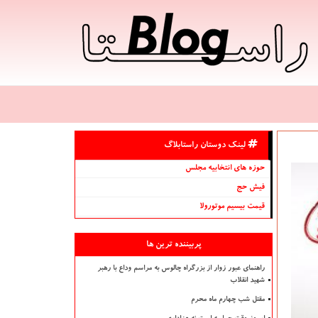
لینک دوستان راستابلاگ
حوزه های انتخابیه مجلس
فیش حج
قیمت بیسیم موتورولا
پربیننده ترین ها
راهنمای عبور زوار از بزرگراه چالوس به مراسم وداع با رهبر
شهید انقلاب
مقتل شب چهارم ماه محرم