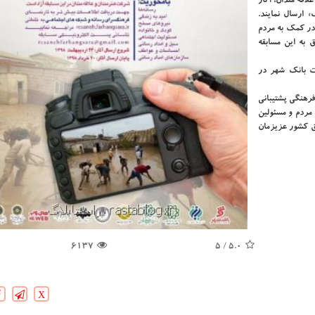
لاقه مندان، آثار
 ارسال نمایند.
 در كمك به مردم
 به این مسابقه
ت بانك شهر در
فرهنگی پشتیبانی
مردم و مسئولین
ق كشور عزیزمان
6137
/ 5
5.0
X