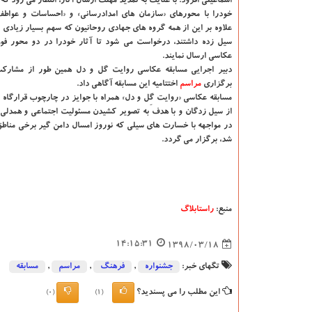
اسماعیلی افزود: با عنایت به تمدید مهلت ارسال آثار، انتظار می رود كه ع
خودرا با محورهای «سازمان های امدادرسانی» و «احساسات و عواطف»
علاوه بر این از همه گروه های جهادی روحانیون كه سهم بسیار زیادی
سیل زده داشتند، درخواست می شود تا آثار خودرا در دو محور فوق
عكاسی ارسال نمایند.
دبیر اجرایی مسابقه عكاسی روایت گل و دل همین طور از مشارك
برگزاری
مراسم
اختتامیه این مسابقه آگاهی داد.
مسابقه عكاسی «روایت گِل و دل» همراه با جوایز در چارچوب قرارگاه 
از سیل زدگان و با هدف به تصویر كشیدن مسئولیت اجتماعی و همدلی 
در مواجهه با خسارت های سیلی كه نوروز امسال دامن گیر برخی مناط
شد، برگزار می گردد.
منبع:
راستابلاگ
14:15:31
1398/03/18
تگهای خبر:
جشنواره
,
فرهنگ
,
مراسم
,
مسابقه
این مطلب را می پسندید؟
(0)
(1)