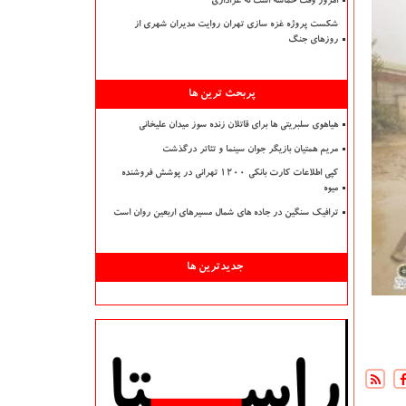
امروز وقت حماسه است نه عزاداری
شکست پروژه غزه سازی تهران روایت مدیران شهری از
روزهای جنگ
پربحث ترین ها
هیاهوی سلبریتی ها برای قاتلان زنده سوز میدان علیخانی
مریم همتیان بازیگر جوان سینما و تئاتر درگذشت
کپی اطلاعات کارت بانکی ۱۲۰۰ تهرانی در پوشش فروشنده
میوه
ترافیک سنگین در جاده های شمال مسیرهای اربعین روان است
جدیدترین ها