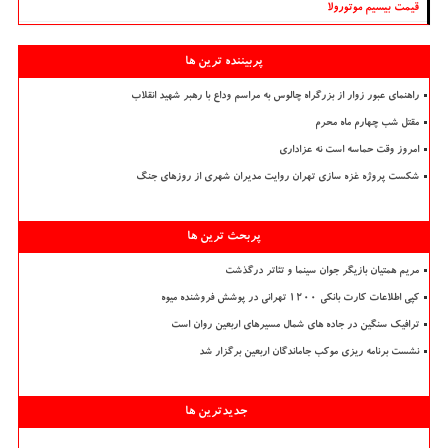
قیمت بیسیم موتورولا
پربیننده ترین ها
راهنمای عبور زوار از بزرگراه چالوس به مراسم وداع با رهبر شهید انقلاب
مقتل شب چهارم ماه محرم
امروز وقت حماسه است نه عزاداری
شکست پروژه غزه سازی تهران روایت مدیران شهری از روزهای جنگ
پربحث ترین ها
مریم همتیان بازیگر جوان سینما و تئاتر درگذشت
کپی اطلاعات کارت بانکی ۱۲۰۰ تهرانی در پوشش فروشنده میوه
ترافیک سنگین در جاده های شمال مسیرهای اربعین روان است
نشست برنامه ریزی موکب جاماندگان اربعین برگزار شد
جدیدترین ها