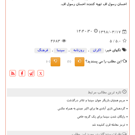
احسان رسول اف تهیه كننده: احسان رسول اف.
14:40:30
1398/03/17
4683
/ 5
5.0
تگهای خبر:
اكران
,
روزنامه
,
سینما
,
فرهنگ
این مطلب را می پسندید؟
(0)
(1)
X
تازه ترین مطالب مرتبط
مریم همتیان بازیگر جوان سینما و تئاتر درگذشت
گردهمایی نازی آبادی ها برای اکبر عبدی به همراه عکس
رایگان شدن سینما برای یک گروه خاص
ترمز معامله قرن کشیده شد
نظرات بینندگان در مورد این مطلب