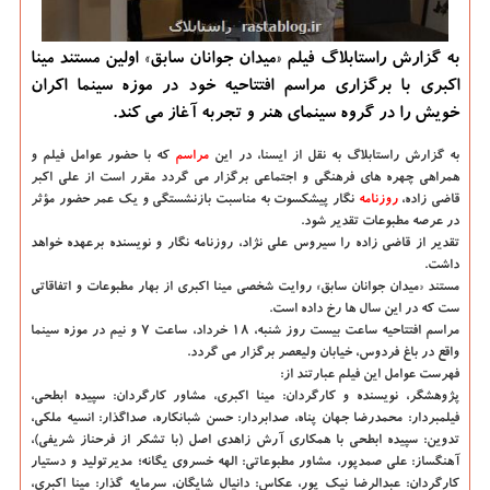
به گزارش راستابلاگ فیلم «میدان جوانان سابق» اولین مستند مینا
اكبری با برگزاری مراسم افتتاحیه خود در موزه سینما اكران
خویش را در گروه سینمای هنر و تجربه آغاز می كند.
به گزارش راستابلاگ به نقل از ایسنا، در این
مراسم
كه با حضور عوامل فیلم و
همراهی چهره های فرهنگی و اجتماعی برگزار می گردد مقرر است از علی اكبر
قاضی زاده،
روزنامه
نگار پیشكسوت به مناسبت بازنشستگی و یك عمر حضور مؤثر
در عرصه مطبوعات تقدیر شود.
تقدیر از قاضی زاده را سیروس علی نژاد، روزنامه نگار و نویسنده برعهده خواهد
داشت.
مستند «میدان جوانان سابق» روایت شخصی مینا اكبری از بهار مطبوعات و اتفاقاتی
ست كه در این سال ها رخ داده است.
مراسم افتتاحیه ساعت بیست روز شنبه، ۱۸ خرداد، ساعت ۷ و نیم در موزه سینما
واقع در باغ فردوس، خیابان ولیعصر برگزار می گردد.
فهرست عوامل این فیلم عبارتند از:
پژوهشگر، نویسنده و كارگردان: مینا اكبری، مشاور كارگردان: سپیده ابطحی،
فیلمبردار: محمدرضا جهان پناه، صدابردار: حسن شبانكاره، صداگذار: انسیه ملكی،
تدوین: سپیده ابطحی با همكاری آرش زاهدی اصل (با تشكر از فرحناز شریفی)،
آهنگساز: علی صمدپور، مشاور مطبوعاتی: الهه خسروی یگانه؛ مدیرتولید و دستیار
كارگردان: عبدالرضا نیك پور، عكاس: دانیال شایگان، سرمایه گذار: مینا اكبری،