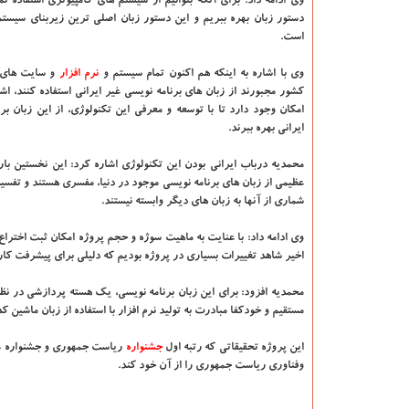
وی ادامه داد: برای آنكه بتوانیم از سیستم های كامپیوتری استفاده نما
دستور زبان بهره ببریم و این دستور زبان اصلی ترین زیربنای سیستم
است.
وی با اشاره به اینكه هم اكنون تمام سیستم و
نرم افزار
و سایت های 
كشور مجبورند از زبان های برنامه نویسی غیر ایرانی استفاده كنند، اشا
امكان وجود دارد تا با توسعه و معرفی این تكنولوژی، از این زبان برنا
ایرانی بهره ببرند.
محمدیه درباب ایرانی بودن این تكنولوژی اشاره كرد: این نخستین 
عظیمی از زبان های برنامه نویسی موجود در دنیا، مفسری هستند و تفسیر 
شماری از آنها به زبان های دیگر وابسته نیستند.
اخیر شاهد تغییرات بسیاری در پروژه بودیم كه دلیلی برای پیشرفت كار
محمدیه افزود: برای این زبان برنامه نویسی، یك هسته پردازشی در نظر
مستقیم و خودكفا مبادرت به تولید نرم افزار با استفاده از زبان ماشین كد
این پروژه تحقیقاتی كه رتبه اول
جشنواره
ریاست جمهوری و جشنواره ملی
وفناوری ریاست جمهوری را از آن خود كند.