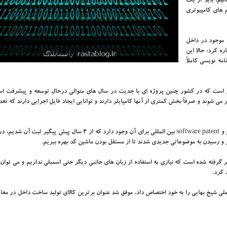
ئیم، باید از یك
 های كامپیوتری
موجود در داخل
ره كرد: حالا این
مه نویسی كاملاً
بار است كه در كشور چنین پروژه ای با جدیت در سال های متوالی درحال توسعه و پیشرفت 
می شوند و صرفاً بخش كمتری از آنها كامپایلر دارند و توانایی ایجاد فایل اجرایی دارند كه تع
وی ادامه داد: با عنایت به ماهیت سوژه و حجم پروژه امكان ثبت اختراع و software patent بین المللی برای آن وجود دارد كه از ۴ سا
 و رسیدن به موضوعاتی جدیدی شدند تا از مستقل بودن ماشین كد بهره ببریم.
 گرفته شده است كه نیازی به استفاده از زبان های جانبی دیگر حتی اسمبلی نداریم و می توا
 كرد.
 شیخ بهایی را به خود اختصاص داد، موفق شد عنوان برترین كالای تولید ساخت داخل در معا