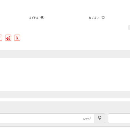
5735
/ 5
5.0
X