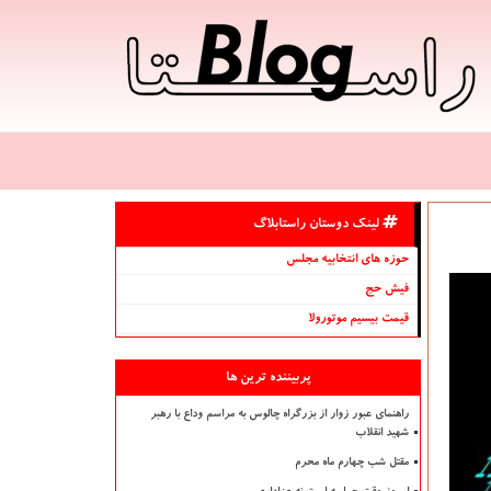
لینک دوستان راستابلاگ
حوزه های انتخابیه مجلس
فیش حج
قیمت بیسیم موتورولا
پربیننده ترین ها
راهنمای عبور زوار از بزرگراه چالوس به مراسم وداع با رهبر
شهید انقلاب
مقتل شب چهارم ماه محرم