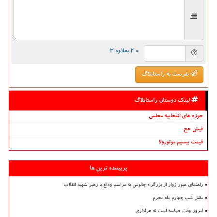
= ۲ بعلاوه ۳
بفرست به راستابلاگ
لینک دوستان راستابلاگ
حوزه های انتخابیه مجلس
فیش حج
قیمت بیسیم موتورولا
پربیننده ترین ها
راهنمای عبور زوار از بزرگراه چالوس به مراسم وداع با رهبر شهید انقلاب
مقتل شب چهارم ماه محرم
امروز وقت حماسه است نه عزاداری