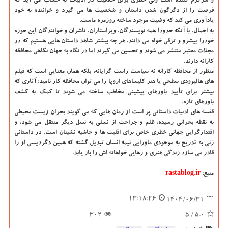
و سرگرم کننده است ولی خطری برای خلاقیت در ادبیات به حساب می آید که
فرصت را از دگرگون شدن داستان و شخصیت ها می گیرد و خواننده به خود
یادآوری می کند که وضیت موجود ساخته روزمره ماست.
به اجمال، با آنکه حدودا همه نویسندگان، ویراستاران، ناشران و خوانندگان این حوزه
خودرا پیشرو و ترقی خواه می دانند، هر چه بیشتر شاهد داستان هایی هستیم که در
مجلات معتبر منتشر می شوند و تحسین می گیرند اما در نگاه به جهان نگاهی محافظه
کارانه دارند.
منظور از محافظه کارانه نه سیاست راست گرایانه، بلکه همان معنایی است که فیلم
های هالیوودی سطحی یا هنر کلیساهای اروپا را می توان محافظه کار نامید: آثاری که
بیشتر برای تأیید باورهای پیشینی مخاطب ساخته می شوند تا کمک به کشف
باورهای تازه.
قفسه های ادبیات داستانی پر است از رمان هایی که می گویند بحران زیست محیطی
به نقطه بحرانی رسیده، ظلم و جراحت از نسلی به نسل دیگر منتقل می شود، و
اقتدارگرایی جهانی خطری خاص برای اقلیت ها و حاشیه نشینان است. در داستانی
زنی به تدریج به موجودی ماورایی نیمه انسان تبدیل گشته که همین دگردیسی او را
قادر می سازد زندگی هنری و رهایی خواهانه اش را باز یابد.
منبع:
rastablog.ir
13:18:26
1404/06/31
302
/ 5
5.0