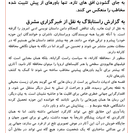
به جای گشودن افق های تازه، تنها باورهای از پیش تثبیت شده
مخاطب را منعکس می کنند.
به گزارش راستابلاگ به نقل از خبرگزاری مشرق
به نقل از لیت هاب، یک تناقض کنجکاو دامن داستان نویسی ادبی امروز را گرفته
است. با آنکه تقریبا همه نویسندگان، ویراستاران، ناشران و خوانندگان این حوزه
خودرا پیشرو و ترقی خواه می دانند، هر چه بیشتر شاهد داستان هایی هستیم که در
مجلات معتبر منتشر می شوند و تحسین می گیرند اما در نگاه به جهان نگاهی محافظه
کارانه دارند.
منظور از «محافظه کارانه» نه سیاست راست گرایانه، بلکه همان معنایی است که
فیلمهای هالیوودی سطحی یا هنر کلیساهای اروپا را میتوان محافظه کار نامید: آثاری
که بیشتر برای تأیید باورهای پیشینی مخاطب ساخته می شوند تا کمک به کشف
باورهای تازه.
قفسه های ادبیات داستانی پر است از رمان هایی که می گویند بحران زیست محیطی
به نقطه بحرانی رسیده، ظلم و جراحت از نسلی به نسل دیگر منتقل می شود، و
اقتدارگرایی جهانی خطری خاص برای اقلیت ها و حاشیه نشینان است. به بیان دیگر،
این رمان ها همان چیزهایی را بازمی تابانند که خواننده این حوزه تحصیل کرده
دانشگاهی، طبقه متوسط و … پیشاپیش می داند و باور دارد.
یادآوری این حقایق تلخ می تواند کارکرد اجتماعی داشته باشد، اما نه همان
کارکردی که ادبیات پیشگام تاریخاً به عهده داشت: راهی نو برای تصور جهان و
جایگاه خویش در آن. این آثار در عوض تصویری تلخ تر از فرد می سازند: جهانی پر
از بی عدالتی ساختاری که یک شخصیت منفرد هیچ گاه نمی تواند در مقابل آن