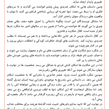
تغییری پایدار ایجاد نماید.
چنین داستان هایی نه امکان جدیدی پیش چشم خواننده می گذارند و نه مرزهای
فکری او را بسط می دهند؛ تنها تجربه ای زیبایی شناختی فراهم می کنند تا بتوان با
واقعیت های دردناک جهان راحتتر کنار آمد.
اما مشکل نویسندگان این است: چگونه داستانی را اصیل جلوه دهند وقتی همان
چیزی را می گویند که خواننده می داند؟ از همین رو، در سالهای اخیر سه شگرد بارها
تکرار شده است: کلاژ، حکایت و فانتزی.
در کلاژ داستان نویس از هر جایی تکه هایی برداشته و به هم می چسباند تا مطلب
جدیدی روایت کند. یادداشت های کوتاه، خاطرات کودکی و اتفاقات دنیای بیرون با
هم در کنار هم چیده می شوند.
در شگرد دوم حکایت هایی از زبان شخصیت های بی نام و مجهول روایت می شوند و
با حذف شدن نام، طبقه، نژاد و مذهب خواننده باید با دانسته های پیشین خودش جای
خالی داستان را پر کند.
اما در این حکایت ها امکان کنش فردی به حداقل می رسد. شخصیت ها در نهایت با
جهان سازگار می شوند بی آنکه تغییری واقعی رقم بزنند.
سومین شگرد فانتزی است: ورود عنصر جادویی یا ماورایی که به شخصیت امکان
کنش می دهد. در داستانی زنی بتدریج به موجودی ماورایی نیمه انسان تبدیل گشته
که همین دگردیسی او را قادر می سازد زندگی هنری و رهایی خواهانه اش را باز
یابد. اما مشکل اینجاست که این امکان تنها به لطف نیرویی فراواقعی رخ می دهد؛
پس زنان واقعی شبیه او بازهم در زندگی روزمره گرفتار می مانند تا مگر معجزه ای
پیش آید.
در نهایت این که تایید مداوم باورهای تثبیت شده گذشته هرچند برای مخاطب جذاب