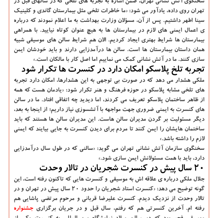
سخنگوی آتش نشانی تهران، ضمن اشاره به تجربه های تلخی که در سالهای قبل در
تهران روی داده، یادآور می شود: «ما خاطرات تلخی مثل بیمارستان گاندی و کلینیک
سینا اطهر داشتیم. پس از آن، مسؤلان وزارت بهداشت به ما اعلام نمودند که درباره
ی اعمال ایمنی های لازم در بیمارستان ها به هیچ عنوان کوتاه نیایید. با همراهی
بیمارستان ها شرایط بهتری ایجاد کردیم. الان هم شرایط سالن های موسیقی شبیه
همان داستان بیمارستان ها است. سالن ها درآمدزایی دارند و باید خودشان ایمن
سازی کنند. ما در آتش نشانی کمک می نماییم اما اصل کار با مالکان است.»
تجربه تلخ پلاسکو امکان دارد در کنسرت ها تکرار شود
ملکی هشدار می دهد که در صورت بی توجهی به این هشدارها، امکان دارد تجربه
های تلخی مشابه پلاسکو در حوزه فرهنگ و هنر تکرار شود: «یادمان هست که همه
از ظاهر ساختمان پلاسکو تعریف می کردند، اما دیدید چه اتفاقی افتاد. ما در سالن
های کنسرت به ایمنی ضروری جهت مواجهه با آتشسوزی نیاز داریم؛ از اینجا به بعد،
دیگر مسئولیت بر گردن مدیران سالن هاست. این مدیران سالن ها هستند که باید
ساختمان هایشان را ایمن کنند تا مردم برای دیدن کنسرت به جایی بیایند که ایمنی
لازم را داشته باشد.»
سخنگوی سازمان آتش نشانی تهران می گوید: «سالنی که در طول سال درآمدزایی
دارد، باید با همت مسئولانش ایمن سازی شود.»
۲۰ سال پیش در کنسرت شجریان در تالار وحدت
جلال ملکی درباره ی علاقه اش به موسیقی و کنسرت هایی که تاکنون رفته است، این
گونه توضیح می دهد: «کنسرت استاد شجریان را حدود ۲۰ سال پیش در تهران و در
تالار وحدت از نزدیک دیدم. کنسرت علیرضا قربانی و مرحوم مرتضی پاشایی هم
رفته ام. آخرین کنسرتی هم که رفتم، سال قبل و در جریان برگزاری
جشنواره