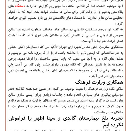
ندارد، می گوید: «کسانی که سالن دارند اگر پای کار بیایند، ما کمال همکاری را با
آنها خواهیم داشت. اما اگر اقدامی نکنند، ما مجبوریم گزارش ها را به
دستگاه
های
بالادستی بدهیم و آن وقت کار برای سالن ها سخت خواهد شد. البته که ما اختیار
تعطیلیِ سالن ها را نداریم اما دستگاه های بالادستی دراین باره تصمیم گیری خواهند
کرد.»
به گفته او، درصد مشکلاتِ ناایمنی در سالن های مختلف متفاوت است؛ هر سالن
ضریبی از ایمنی و ضریبی از ناایمنی دارد و مالکان باید قبول کنند که مسئولیت
اصلی ارتقاء شرایط با آنهاست.
سخنگوی سازمان آتش نشانی شهرداری تهران تأکید می کند: «سازمان آتش نشانی
به هر ساختمانی که ایمنی لازم را نداشته باشد، فارغ از کاربری، نامه می نویسیم و
هشدارهای لازم را به آنها می دهیم که باید ایمنیِ ساختمان را ارتقا دهید. برخی
مجموعه ها با تغییر مدیرانی که نگاه بهتری دارند بیشتر پای کار می آیند. ولی
متاسفانه برخی دیگر از مجموعه ها که مدیران شان به این مقوله خیلی اهمیت نمی
دهند، پای کار نمی آیند.»
همکاری وزارت فرهنگ
ملکی نگاه وزارت فرهنگ را مثبت توصیف می کند: «در همین چند هفته گذشته دفتر
موسیقی پیگیری های بسیاری انجام داده و جلسات زیادی برای ایمنی سازیِ سالن
های کنسرت برگزار شده است. من شاهد هستم که مسؤلان وزارت فرهنگ عزم لازم
جهت کمک به مردم و سالن دارها را دارند. اما از اینجا به بعد دیگر مسئولیت با
مالکان سالن هاست.»
تجربه تلخ بیمارستان گاندی و سینا اطهر را فراموش
نکرده ایم