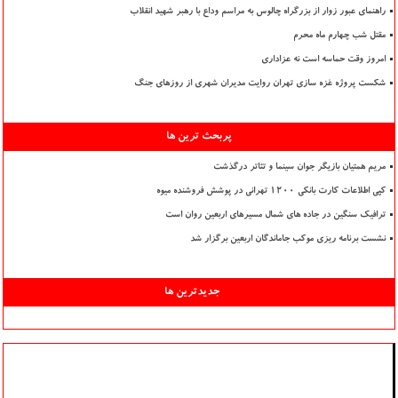
راهنمای عبور زوار از بزرگراه چالوس به مراسم وداع با رهبر شهید انقلاب
مقتل شب چهارم ماه محرم
امروز وقت حماسه است نه عزاداری
شکست پروژه غزه سازی تهران روایت مدیران شهری از روزهای جنگ
پربحث ترین ها
مریم همتیان بازیگر جوان سینما و تئاتر درگذشت
کپی اطلاعات کارت بانکی ۱۲۰۰ تهرانی در پوشش فروشنده میوه
ترافیک سنگین در جاده های شمال مسیرهای اربعین روان است
نشست برنامه ریزی موکب جاماندگان اربعین برگزار شد
جدیدترین ها