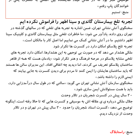
موسیقی فجر بود که در سالن میلاد نمایشگاه بین المللی به کنسرت یکی از
خوانندگان پاپ رفتم.»
منبع: تسنیم
تجربه تلخ بیمارستان گاندی و سینا اطهر را فراموش نکرده ایم
سخنگوی آتش نشانی تهران، ضمن اشاره به تجربه های تلخی که در سالهای گذشته در
تهران روی داده، یادآور می شود: «ما خاطرات تلخی مثل بیمارستان گاندی و کلینیک سینا
اطهر داشتیم. ما در آتش نشانی کمک می نماییم اما اصل کار با مالکان است.»
تجربه تلخ پلاسکو امکان دارد در کنسرت ها تکرار شود
ملکی هشدار می دهد که در صورت بی توجهی به این هشدارها، امکان دارد تجربه های
تلخی مشابه پلاسکو در عرصه فرهنگ و هنر تکرار شود: «یادمان هست که همه از ظاهر
ساختمان پلاسکو تعریف می کردند، اما دیدید چه اتفاقی افتاد. این مدیران سالن ها هستند
که باید ساختمان هایشان را ایمن کنند تا مردم برای دیدن کنسرت به جایی بیایند که
ایمنی لازم را داشته باشد.»
سخنگوی سازمان آتش نشانی تهران می گوید: «سالنی که در طول سال درآمدزایی دارد،
باید با همت مسئولانش ایمن سازی شود.»
۲۰ سال پیش در کنسرت شجریان در تالار وحدت
جلال ملکی درباره ی ی علاقه اش به موسیقی و کنسرت هایی که تا حالا رفته است، اینگونه
توضیح می دهد: «کنسرت استاد شجریان را حدود ۲۰ سال پیش در تهران و در تالار
وحدت از نزدیک دیدم.
منبع:
راستابلاگ