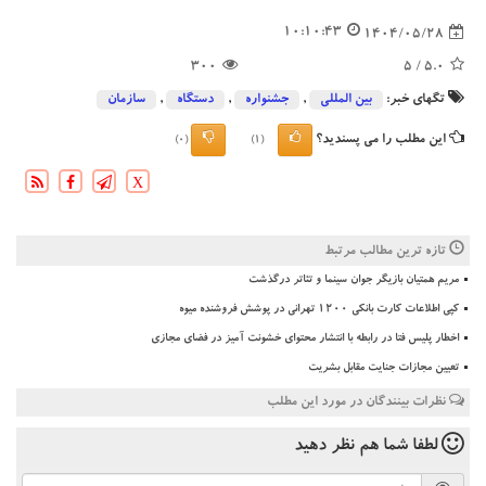
10:10:43
1404/05/28
300
/ 5
5.0
تگهای خبر:
بین المللی
,
جشنواره
,
دستگاه
,
سازمان
این مطلب را می پسندید؟
(0)
(1)
X
تازه ترین مطالب مرتبط
مریم همتیان بازیگر جوان سینما و تئاتر درگذشت
کپی اطلاعات کارت بانکی ۱۲۰۰ تهرانی در پوشش فروشنده میوه
اخطار پلیس فتا در رابطه با انتشار محتوای خشونت آمیز در فضای مجازی
تعیین مجازات جنایت مقابل بشریت
نظرات بینندگان در مورد این مطلب
لطفا شما هم
نظر دهید