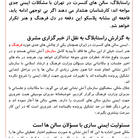
راستابلاگ: سالن های کنسرت در تهران با مشکلات ایمنی جدی
مواجه اند؛ کارشناسان هشدار می دهند اگر بی توجهی ادامه یابد،
فاجعه ای مشابه پلاسکو این دفعه در دل فرهنگ و هنر تکرار
خواهد شد.
به گزارش راستابلاگ به نقل از خبرگزاری مشرق
، ایمنی سالن های کنسرت در ایران همچنان یکی از چالش های جدی حوزه
فرهنگ
و
هنر است. خیلی از این سالن ها فاقد تأییدیه کامل
سازمان
آتش نشانی هستند و در
صورت وقوع حادثه، خطرات جدی متوجه تماشاگران خواهد بود. هرچند در ماه های
اخیر جلسات و مکاتباتی میان مسؤلان وزارت فرهنگ و ارشاد اسلامی با سازمان
آتش نشانی انجام شده، اما هنوز بخش زیادی از سالن ها یا در مراحل ابتدایی
تشکیل پرونده باقیمانده اند یا تغییرات ضروری جهت ارتقاء ایمنی را شروع نکرده
اند.
جلال ملکی، سخنگوی سازمان آتش نشانی تهران می گوید: «ما مکاتبات و جلساتی با
مدیران وزارت فرهنگ برگزار کردیم. خوشبختانه مدیران موسیقی همت ضروری
جهت ایمنی سازیِ سالن های کنسرت را دارند. بعضی سالن ها آغاز نموده اند و
برخی دیگر فقط در حد تشکیل پرونده باقیمانده اند. ضروری است که در این کار
سرعت بیشتری بگیرند.»
مسئولیت ایمنی سازی با مسؤلان سالن ها است
ملکی ضمن اشاره به این که آتش نشانی به صورت مستقیم اختیار تعطیلی سالن ها را