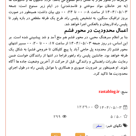
تریلرها در محور هراز به شکل دائم ممنوع می باشد. تردد کامیون ها و کامیونت ها
(به جز حاملان مواد سوختی و فاسدشدنی) در ایام زیر ممنوع است: جمعه
۱۴۰۴/۰۵/۰۳ از ساعت ۰۸: ۰۰ تا ۲۴: ۰۰ وی بیان داشت: همینطور در صورت
بروز ترافیک سنگین، به تشخیص پلیس راه، طرح یک طرفه مقطعی در بازه پلور تا
پلیس راه لاریجان و بالعکس اجرا خواهد شد.
اعمال محدودیت در محور فشم
بنا بر اعلام سرهنگ محبی، در محور فشم هم منع آمد و شد پیشبینی شده است. بر
این اساس، در روز جمعه ۱۴۰۴/۰۵/۰۳ از ساعت ۱۷: ۰۰ تا ۲۰: ۰۰ مسیر انتهای
محور فشم (از محدوده پل حاجی آباد یا پیچ کلیکان تا خروجی فشم) به شکل یک
طرفه خواهد بود. جانشین پلیس راه راهور فراجا در انتها از رانندگان خواست ضمن
رعایت مقررات راهنمائی و رانندگی، قبل از حرکت از آخرین وضعیت جاده ها آگاه
شوند. او همینطور بر ضرورت صبوری و همکاری با عوامل پلیس راه در طول اجرای
محدودیت ها تاکید کرد.
منبع:
rastablog.ir
12:29:00
1404/05/03
299
/ 5
5.0
تگهای خبر:
سفر