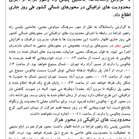
محدودیت های ترافیکی در محورهای شمالی کشور طی روز جاری
اطلاع داد.
به گزارش راستابلاگ به نقل از مهر، سرهنگ سیاوش محبی، جانشین پلیس راه
راهور فراجا در رابطه با اجرای محدودیت های ترافیکی در محورهای شمالی کشور
طی روز جاری اظهار داشت: این محدودیت ها با هدف مدیریت ترافیک و افزایش
ایمنی
سفر
در مسیرهای پرتردد، بخصوص در محورهای منتهی به استان مازندران
اجرا می شود. به قول سرهنگ محبی، جزئیات محدودیت های اعمال شده در جاده
چالوس به شرح زیر است: از ساعت ۱۳: ۰۰، تردد خودروهایی که قصد عزیمت به
چالوس را دارند از مسیر آزاد راه تهران – شمال ممنوع خواهد بود. از ساعت ۱۴:
۰۰، تردد از آغاز پل زنگوله (دهانه شمالی تونل البرز) بسمت چالوس ممنوع می
شود. از ساعت ۱۶: ۰۰، محور مرزن آباد بسمت تهران (مسیر شمال به جنوب) به
شکل یک طرفه خواهد شد. از ساعت ۲۴: ۰۰، پایان طرح یک طرفه اعلام شده و
محور پل زنگوله تا مرزن آباد مجدداً دوطرفه می شود. البته در صورت کاهش بار
ترافیکی، این طرح امکان دارد زودتر از زمان اعلام شده به پایان برسد. وی ادامه داد:
در محور کرج – چالوس (جاده قدیم)، تردد برای ساکنان محلی تا محدوده پل زنگوله
بلامانع است، اما خودروهایی که در روز جمعه قصد حرکت از میدان امیرکبیر کرج
بسمت چالوس را دارند، از ساعت ۱۱: ۰۰ اجازه تردد نخواهند داشت.
محدودیت های ترافیکی در محور هراز
جانشین پلیس راه راهور فراجا در ادامه اظهار داشت: محور هراز هم در ایام منتهی
به تعطیلات با محدودیت های خاصی به شرح ذیل همراه خواهد بود: تردد کلیه