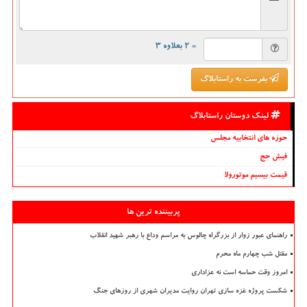
= ۲ بعلاوه ۳
بفرست به راستابلاگ
لینک دوستان راستابلاگ
حوزه های انتخابیه مجلس
فیش حج
قیمت بیسیم موتورولا
پربیننده ترین ها
راهنمای عبور زوار از بزرگراه چالوس به مراسم وداع با رهبر شهید انقلاب
مقتل شب چهارم ماه محرم
امروز وقت حماسه است نه عزاداری
شکست پروژه غزه سازی تهران روایت مدیران شهری از روزهای جنگ