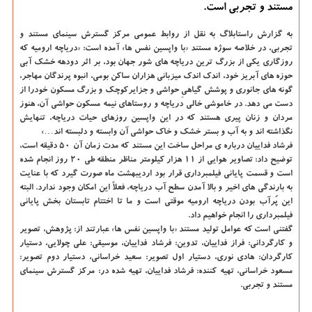
مستند و تجربی است.
به گزارش راستابلاگ به نقل از روابط عمومی مركز گسترش سینمای مستند و
تجربی، در خلاصه سوژه مستند «با واپسین نفس ها» آمده است: «دریاچه ارومیه كه
روزگاری یكی از بزرگ ترین دریاچه های شور جهان بود، بر اثر دودهه خشك آبی
حوزه های آبریز خود، اندك اندك میزبانی هزاران ساكن بومی، انبوه پرندگان مهاجر،
گونه های جانوری و پوشش گیاهیِ حواشی و جزایركوچك و بزرگ مسكون خودرا از
دست می دهد. در خاموشی خالی دریاچه و روستاهای نیمه مسكون حواشی آن، هنوز
مردان و زنان پیری هستند كه در این واپسین روزهای حیات دریاچه، تنهایش
نگذاشته اند و به آب و بستر خشك و خاك حواشی آن وابسته و دلبسته اند…»
فرشاد فداییان درباره ی مراحل ساخت این مستند كه مدت زمان آن ۵۰ دقیقه است،
توضیح داد: تصاویر هوایی از ۱۱ هزار كیلومتر مناظر منطقه طی ۲۰ روز انجام شده
است و قسمت پایانی فیلمبرداری قرار بود اردیبهشت ماه صورت گیرد كه با عنایت
به بارندگی های اخیر و بالا آمدن سطح آب دریاچه، فعلاً این امكان وجود ندارد. البته
این پُرآب بودن دریاچه ارومیه موقتی است و ما تا اختتام تابستان بخش پایانی
فیلمبرداری را انجام خواهیم داد.
گفتنی است كه عوامل تولید مستند «با واپسین نفس ها» عبارتند از: پژوهش، تصویر
و كارگردانی: فراز فداییان، تدوین: فرشاد فداییان، موسیقی: علی چولایی، دستیار
كارگردان: هادی نوری، دستیار اول تصویر: سعید خراسانی، دستیار دوم تصویر:
مسعود خراسانی، تهیه كننده: فرشاد فداییان، تهیه شده در: مركز گسترش سینمای
مستند و تجربی.