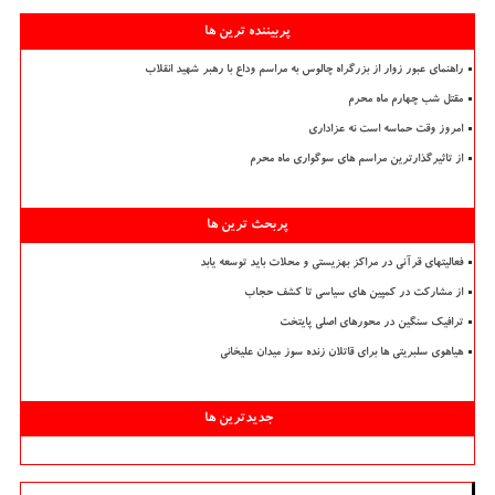
پربیننده ترین ها
راهنمای عبور زوار از بزرگراه چالوس به مراسم وداع با رهبر شهید انقلاب
مقتل شب چهارم ماه محرم
امروز وقت حماسه است نه عزاداری
از تاثیرگذارترین مراسم های سوگواری ماه محرم
پربحث ترین ها
فعالیتهای قرآنی در مراکز بهزیستی و محلات باید توسعه یابد
از مشارکت در کمپین های سیاسی تا کشف حجاب
ترافیک سنگین در محورهای اصلی پایتخت
هیاهوی سلبریتی ها برای قاتلان زنده سوز میدان علیخانی
جدیدترین ها