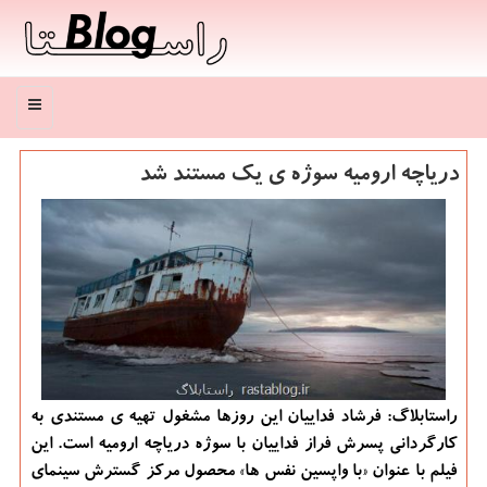
منو
دریاچه ارومیه سوژه ی یك مستند شد
راستابلاگ: فرشاد فداییان این روزها مشغول تهیه ی مستندی به
كارگردانی پسرش فراز فداییان با سوژه دریاچه ارومیه است. این
فیلم با عنوان «با واپسین نفس ها» محصول مركز گسترش سینمای