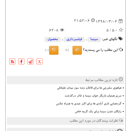
21:52:06
1398/03/04
6208
/ 5
5.0
تگهای خبر:
سینما
,
فیلمبرداری
,
محصول
این مطلب را می پسندید؟
(0)
(1)
X
تازه ترین مطالب مرتبط
هیاهوی سلبریتی ها برای قاتلان زنده سوز میدان علیخانی
مریم همتیان بازیگر جوان سینما و تئاتر درگذشت
گردهمایی نازی آبادی ها برای اکبر عبدی به همراه عکس
رایگان شدن سینما برای یک گروه خاص
نظرات بینندگان در مورد این مطلب