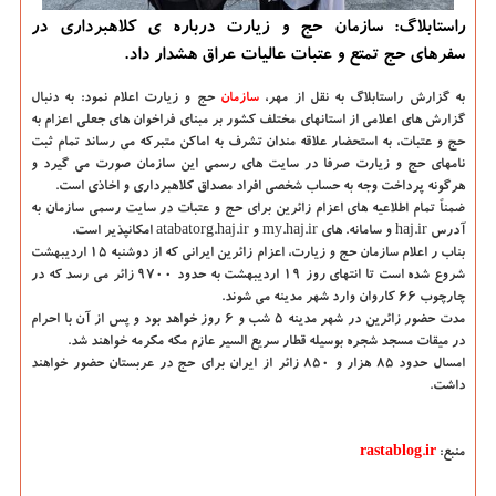
راستابلاگ: سازمان حج و زیارت درباره ی کلاهبرداری در
سفرهای حج تمتع و عتبات عالیات عراق هشدار داد.
به گزارش راستابلاگ به نقل از مهر،
سازمان
حج و زیارت اعلام نمود: به دنبال
گزارش های اعلامی از استانهای مختلف کشور بر مبنای فراخوان های جعلی اعزام به
حج و عتبات، به استحضار علاقه مندان تشرف به اماکن متبرکه می رساند تمام ثبت
نامهای حج و زیارت صرفا در سایت های رسمی این سازمان صورت می گیرد و
هرگونه پرداخت وجه به حساب شخصی افراد مصداق کلاهبرداری و اخاذی است.
ضمناً تمام اطلاعیه های اعزام زائرین برای حج و عتبات در سایت رسمی سازمان به
آدرس haj.ir و سامانه. های my.haj.ir و atabatorg.haj.ir امکانپذیر است.
بناب ر اعلام سازمان حج و زیارت، اعزام زائرین ایرانی که از دوشنبه ۱۵ اردیبهشت
شروع شده است تا انتهای روز ۱۹ اردیبهشت به حدود ۹۷۰۰ زائر می رسد که در
چارچوب ۶۶ کاروان وارد شهر مدینه می شوند.
مدت حضور زائرین در شهر مدینه ۵ شب و ۶ روز خواهد بود و پس از آن با احرام
در میقات مسجد شجره بوسیله قطار سریع السیر عازم مکه مکرمه خواهند شد.
امسال حدود ۸۵ هزار و ۸۵۰ زائر از ایران برای حج در عربستان حضور خواهند
داشت.
منبع:
rastablog.ir