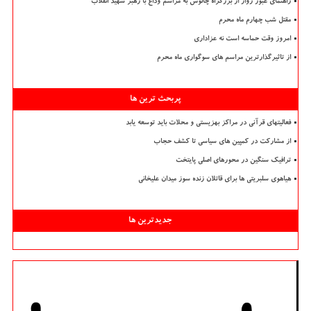
راهنمای عبور زوار از بزرگراه چالوس به مراسم وداع با رهبر شهید انقلاب
مقتل شب چهارم ماه محرم
امروز وقت حماسه است نه عزاداری
از تاثیرگذارترین مراسم های سوگواری ماه محرم
پربحث ترین ها
فعالیتهای قرآنی در مراکز بهزیستی و محلات باید توسعه یابد
از مشارکت در کمپین های سیاسی تا کشف حجاب
ترافیک سنگین در محورهای اصلی پایتخت
هیاهوی سلبریتی ها برای قاتلان زنده سوز میدان علیخانی
جدیدترین ها