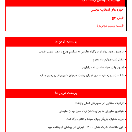
لینک دوستان راستابلاگ
حوزه های انتخابیه مجلس
فیش حج
قیمت بیسیم موتورولا
پربیننده ترین ها
راهنمای عبور زوار از بزرگراه چالوس به مراسم وداع با رهبر شهید انقلاب
مقتل شب چهارم ماه محرم
امروز وقت حماسه است نه عزاداری
شکست پروژه غزه سازی تهران روایت مدیران شهری از روزهای جنگ
پربحث ترین ها
ترافیک سنگین در محورهای اصلی پایتخت
هیاهوی سلبریتی ها برای قاتلان زنده سوز میدان علیخانی
مریم همتیان بازیگر جوان سینما و تئاتر درگذشت
کپی اطلاعات کارت بانکی ۱۲۰۰ تهرانی در پوشش فروشنده میوه