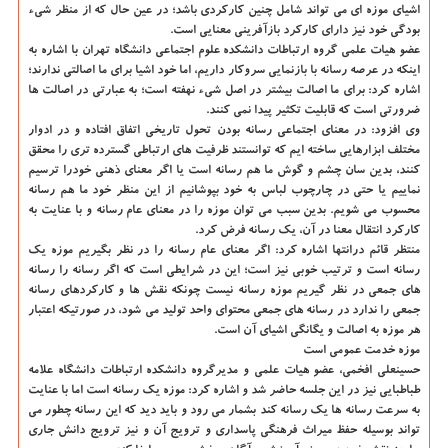
اشیای موزه ای می تواند شامل چنین كاركردی باشد؛ در عین حال كه از منظر شیء
بودگی خود نیز دارای كاركرد بازآفرینی معنایی است.
عضو هیات علمی گروه ارتباطات دانشكده علوم اجتماعی دانشگاه تهران با اشاره به
اینكه در عرصه رسانه با بازنمایی سروكار داریم، اما خود اشیا برای ما اصالتی ندارند؛
اشاره كرد: برای ما اصالت بیشتر در اصل شیء نهفته است؛ به عبارتی در اصالت ها
ضرورتی است كه قابلیت تكثیر پیدا نمی كنند.
وی افزود: در معنای اجتماعی رسانه بودن تحول تاریخی اتفاق افتاده و در ادوار
مختلف ابزارهایی ساخته ایم كه توانستند ظرفیت های ارتباطی گسترده تری را محقق
كنند، بدین سان چشم و گوش ما هم رسانه است یا اگر معنای ذهنی خودرا ترسیم
نماییم یا حتی در چارچوب لباس به خود بپوشانیم از این منظر خود ما هم رسانه
محسوب می شویم. بدین سبب می توان موزه را در معنای عام رسانه و با عنایت به
كاركرد انتقال معنا در آن، یك رسانه فرض كرد.
منتظر قائم درانتها اشاره كرد: اگر معنای عام رسانه را در نظر بگیریم موزه یك
رسانه است و ترتیب خوبی نیز است؛ این در شرایطی است كه اگر رسانه را رسانه
های جمعی در نظر گیریم موزه رسانه نیست چونكه نقش ها و كاركردهای رسانه
جمعی را ندارد در رسانه های جمعی محتوای واحد تولید می شود، در صورتیكه اعتبار
هر موزه به اصالت و یگانگی اشیای آن است.
موزه خدمت عمومی است
حسینعلی افخمی، عضو هیات علمی و مدیرگروه دانشكده ارتباطات دانشگاه علامه
طباطبایی نیز در این جلسه حاضر شد و اشاره كرد: موزه یك رسانه است اما با عنایت
به سرعت رسانه ها یك رسانه كند بشمار می رود و باید دید كه این رسانه چطور می
تواند بوسیله حفظ میراث فرهنگی پاسداری و ترویج آن و نیز ترویج دانش جاری