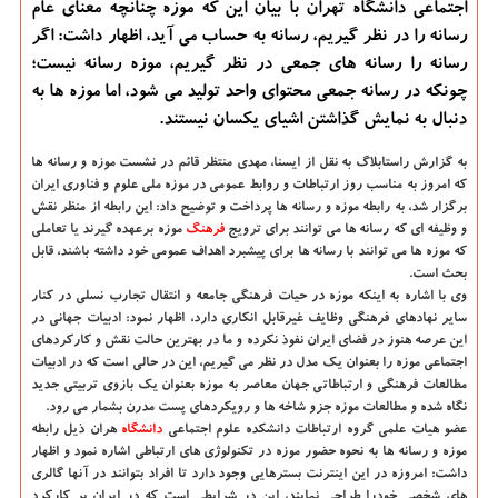
اجتماعی دانشگاه تهران با بیان این كه موزه چنانچه معنای عام
رسانه را در نظر گیریم، رسانه به حساب می آید، اظهار داشت: اگر
رسانه را رسانه های جمعی در نظر گیریم، موزه رسانه نیست؛
چونكه در رسانه جمعی محتوای واحد تولید می شود، اما موزه ها به
دنبال به نمایش گذاشتن اشیای یكسان نیستند.
به گزارش راستابلاگ به نقل از ایسنا
، مهدی منتظر قائم در نشست موزه و رسانه ها
كه امروز به مناسب روز ارتباطات و روابط عمومی در موزه ملی علوم و فناوری ایران
برگزار شد، به رابطه موزه و رسانه ها پرداخت و توضیح داد: این رابطه از منظر نقش
و وظیفه ای كه رسانه ها می توانند برای ترویج
فرهنگ
موزه برعهده گیرند یا تعاملی
كه موزه ها می توانند با رسانه ها برای پیشبرد اهداف عمومی خود داشته باشند، قابل
بحث است.
وی با اشاره به اینكه موزه در حیات فرهنگی جامعه و انتقال تجارب نسلی در كنار
سایر نهادهای فرهنگی وظایف غیرقابل انكاری دارد، اظهار نمود: ادبیات جهانی در
این عرصه هنوز در فضای ایران نفوذ نكرده و ما در بهترین حالت نقش و كاركردهای
اجتماعی موزه را بعنوان یك مدل در نظر می گیریم، این در حالی است كه
در ادبیات
مطالعات فرهنگی و ارتباطاتی جهان معاصر به موزه بعنوان یك بازوی تربیتی جدید
نگاه شده و مطالعات موزه جزو شاخه ها و رویكردهای پست مدرن بشمار می رود.
عضو هیات علمی گروه ارتباطات دانشكده علوم اجتماعی
دانشگاه‌
هران ذیل رابطه
موزه و رسانه ها به نحوه حضور موزه در تكنولوژی های ارتباطی اشاره نمود و اظهار
داشت: امروزه در این اینترنت بسترهایی وجود دارد تا افراد بتوانند در آنها گالری
های شخصی خودرا طراحی نمایند، این در شرایطی است كه در ایران بر كاركرد