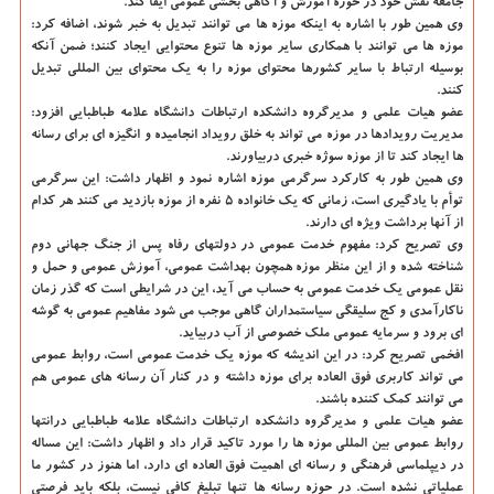
جامعه نقش خود در حوزه آموزش و آگاهی بخشی عمومی ایفا كند.
وی همین طور با اشاره به اینكه موزه ها می توانند تبدیل به خبر شوند، اضافه كرد:
موزه ها می توانند با همكاری سایر موزه ها تنوع محتوایی ایجاد كنند؛ ضمن آنكه
بوسیله ارتباط با سایر كشورها محتوای موزه را به یك محتوای بین المللی تبدیل
كنند.
عضو هیات علمی و مدیرگروه دانشكده ارتباطات دانشگاه علامه طباطبایی افزود:
مدیریت رویدادها در موزه می تواند به خلق رویداد انجامیده و انگیزه ای برای رسانه
ها ایجاد كند تا از موزه سوژه خبری دربیاورند.
وی همین طور به كاركرد سرگرمی موزه اشاره نمود و اظهار داشت: این سرگرمی
توأم با یادگیری است، زمانی كه یك خانواده ۵ نفره از موزه بازدید می كنند هر كدام
از آنها برداشت ویژه ای دارند.
وی تصریح كرد: مفهوم خدمت عمومی در دولتهای رفاه پس از جنگ جهانی دوم
شناخته شده و از این منظر موزه همچون بهداشت عمومی، آموزش عمومی و حمل و
نقل عمومی یك خدمت عمومی به حساب می آید، این در شرایطی است كه گذر زمان
ناكارآمدی و كج سلیقگی سیاستمداران گاهی موجب می شود مفاهیم عمومی به گوشه
ای برود و سرمایه عمومی ملك خصوصی از آب دربیاید.
افخمی تصریح كرد: در این اندیشه كه موزه یك خدمت عمومی است، روابط عمومی
می تواند كاربری فوق العاده برای موزه داشته و در كنار آن رسانه های عمومی هم
می توانند كمك كننده باشند.
عضو هیات علمی و مدیرگروه دانشكده ارتباطات دانشگاه علامه طباطبایی درانتها
روابط عمومی بین المللی موزه ها را مورد تاكید قرار داد و اظهار داشت: این مساله
در دیپلماسی فرهنگی و رسانه ای اهمیت فوق العاده ای دارد، اما هنوز در كشور ما
عملیاتی نشده است. در حوزه رسانه ها تنها تبلیغ كافی نیست، بلكه باید فرصتی