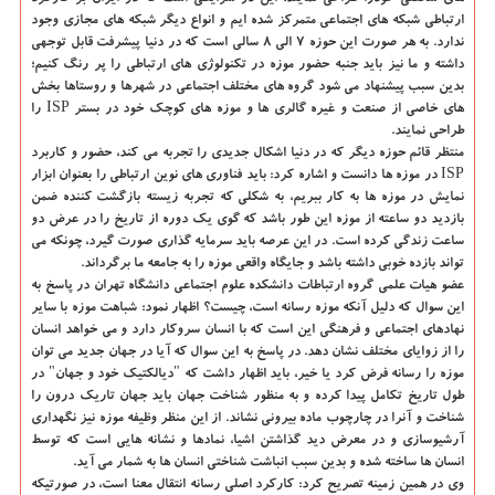
ارتباطی شبكه های اجتماعی متمركز شده ایم و انواع دیگر شبكه های مجازی وجود
ندارد. به هر صورت این حوزه ۷ الی ۸ سالی است كه در دنیا پیشرفت قابل توجهی
داشته و ما نیز باید جنبه حضور موزه در تكنولوژی های ارتباطی را پر رنگ كنیم؛
بدین سبب پیشنهاد می شود گروه های مختلف اجتماعی در شهرها و روستاها بخش
های خاصی از صنعت و غیره گالری ها و موزه های كوچك خود در بستر ISP را
طراحی نمایند.
منتظر قائم حوزه دیگر كه در دنیا اشكال جدیدی را تجربه می كند، حضور و كاربرد
ISP در موزه ها دانست و اشاره كرد:
باید فناوری های نوین ارتباطی را بعنوان ابزار
نمایش در موزه ها به كار ببریم
، به شكلی كه تجربه زیسته بازگشت كننده ضمن
بازدید دو ساعته از موزه این طور باشد كه گوی یك دوره از تاریخ را در عرض دو
ساعت زندگی كرده است.
در این عرصه باید سرمایه گذاری صورت گیرد،
چونكه می
تواند بازده خوبی داشته باشد و جایگاه واقعی موزه را به جامعه ما برگرداند.
عضو هیات علمی گروه ارتباطات دانشكده علوم اجتماعی دانشگاه تهران در پاسخ به
این سوال كه دلیل آنكه موزه رسانه است، چیست؟ اظهار نمود: شباهت موزه با سایر
نهادهای اجتماعی و فرهنگی این است كه با انسان سروكار دارد و می خواهد انسان
را از زوایای مختلف نشان دهد. در پاسخ به این سوال كه آیا در جهان جدید می توان
موزه را رسانه فرض كرد یا خیر، باید اظهار داشت كه "دیالكتیك خود و جهان" در
طول تاریخ تكامل پیدا كرده و به منظور شناخت جهان باید جهان تاریك درون را
شناخت و آنرا در چارچوب ماده بیرونی نشاند. از این منظر وظیفه موزه نیز نگهداری
آرشیوسازی و در معرض دید گذاشتن اشیا، نمادها و نشانه هایی است كه توسط
انسان ها ساخته شده و بدین سبب انباشت شناختی انسان ها به شمار می آید.
وی در همین زمینه تصریح كرد: كاركرد اصلی رسانه انتقال معنا است، در صورتیكه