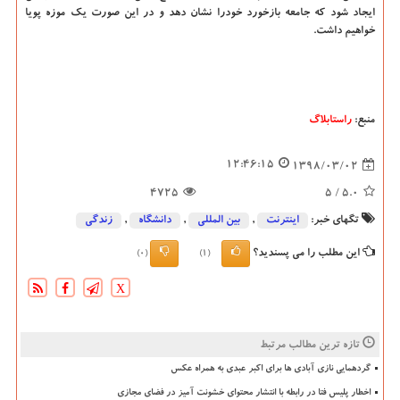
ایجاد شود كه جامعه بازخورد خودرا نشان دهد و در این صورت یك موزه پویا
خواهیم داشت.
منبع:
راستابلاگ
12:46:15
1398/03/02
4725
/ 5
5.0
تگهای خبر:
اینترنت
,
بین المللی
,
دانشگاه‌
,
زندگی
این مطلب را می پسندید؟
(0)
(1)
X
تازه ترین مطالب مرتبط
گردهمایی نازی آبادی ها برای اکبر عبدی به همراه عکس
اخطار پلیس فتا در رابطه با انتشار محتوای خشونت آمیز در فضای مجازی