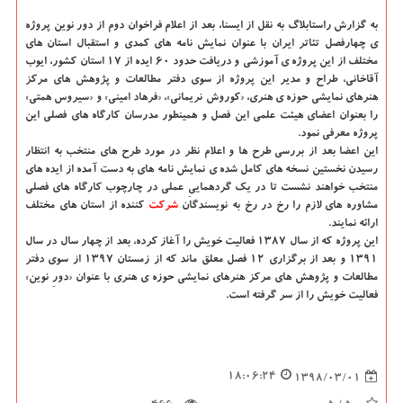
به گزارش راستابلاگ به نقل از ایسنا، بعد از اعلام فراخوان دوم از دور نوین پروژه
ی چهارفصل تئاتر ایران با عنوان نمایش نامه های كمدی و استقبال استان های
مختلف از این پروژه ی آموزشی و دریافت حدود ۶۰ ایده از ۱۷ استان كشور، ایوب
آقاخانی، طراح و مدیر این پروژه از سوی دفتر مطالعات و پژوهش های مركز
هنرهای نمایشی حوزه ی هنری، «كوروش نریمانی»، «فرهاد امینی» و «سیروس همتی»
را بعنوان اعضای هیئت علمی این فصل و همینطور مدرسان كارگاه های فصلی این
پروژه معرفی نمود.
این اعضا بعد از بررسی طرح ها و اعلام نظر در مورد طرح های منتخب به انتظار
رسیدن نخستین نسخه های كامل شده ی نمایش نامه های به دست آمده از ایده های
منتخب خواهند نشست تا در یك گردهماییِ عملی در چارچوب كارگاه های فصلی
مشاوره های لازم را رخ در رخ به نویسندگان
شركت
كننده از استان های مختلف
ارائه نمایند.
این پروژه كه از سال ۱۳۸۷ فعالیت خویش را آغاز كرده، بعد از چهار سال در سال
۱۳۹۱ و بعد از برگزاری ۱۲ فصل معلق ماند كه از زمستان ۱۳۹۷ از سوی دفتر
مطالعات و پژوهش های مركز هنرهای نمایشی حوزه ی هنری با عنوان «دورِ نوین»
فعالیت خویش را از سر گرفته است.
18:06:24
1398/03/01