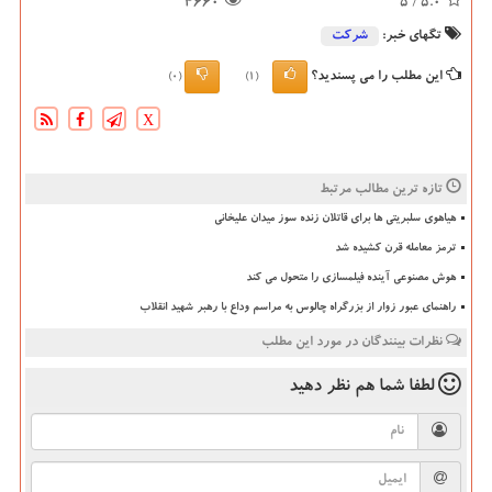
4660
/ 5
5.0
تگهای خبر:
شركت
این مطلب را می پسندید؟
(0)
(1)
X
تازه ترین مطالب مرتبط
هیاهوی سلبریتی ها برای قاتلان زنده سوز میدان علیخانی
ترمز معامله قرن کشیده شد
هوش مصنوعی آینده فیلمسازی را متحول می کند
راهنمای عبور زوار از بزرگراه چالوس به مراسم وداع با رهبر شهید انقلاب
نظرات بینندگان در مورد این مطلب
لطفا شما هم
نظر دهید