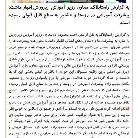
به گزارش راستابلاگ، معاون وزیر آموزش وپرورش اظهار داشت:
پیشرفت آموزشی در روستا و عشایر به سطح قابل قبولی رسیده
است.
به گزارش راستابلاگ به نقل از مهر، احمد محمودزاده معاون وزیر آموزش وپرورش
با اشاره به پیشرفت ها و دستاوردهای انقلاب اظهار داشت: محور همه پیشرفت ها را
عنصر نیروی انسانی می دانیم که در آموزش وپرورش تربیت شده و مهم ترین
سرمایه کشور است و زمینه دستاوردها را مهیا می سازد. وی ادامه داد: عامل این
مهم، آموزش وپرورش است و خوشبختانه توفیقات بسیاری در تمامی علوم شامل
پزشکی، انرژی، صنعت، معدن و آموزش عالی به دست آوردیم. معاون وزیر آموزش
وپرورش اصلی ترین وظیفه مسئولان این حوزه را ناظر بر کیفی بخشی این کارها
دانست و اضافه کرد: در حوزه عدالت آموزشی با نرخ باسوادی رو به رو هستیم.
بگفته محمودزاده پیشرفت آموزشی در روستا و عشایر به سطح قابل قبولی رسیده
است. خاصه این که کیفیت بخشی در عرصه نرم افزاری نظیر چیدمان کلاس، اصلاح
روش های آموزش و استفاده از تکنولوژیهای جدید مورد تاکید است و باید برای
نقاط دور دست و حاشیه ای نیز اتفاق افتد. معاون وزیر آموزش وپرورش در رادیو
گفتگو
اضافه کرد: همین طور باید به استقلال، آزادی و جمهوری اسلامی به خوبی نظر
نماییم و این مهم را به عنوان موفقیت اصلی نظام، برای نسل حاضر تبیین نمائیم. وی
ادامه داد: همین طور عدالت آموزشی از حیث کیفیت باید اجرائی شود چونکه در
عرصه کمی، به آمار قابل قبول رسیده ایم. محمودزاده اشاره کرد: مسائل تربیتی و
فرهنگی که وجه تمایز ما با دیگر کشورهاست، باید در مدارس پیاده سازی شود. وی