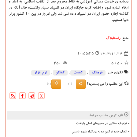
درباره ی خدمت رسانی آموزشی به نقاط محروم بعد از انقلاب اسلامی، به آمار و
ارقام اشاره نمود و اضافه کرد: جایگاه ایران در المپیاد بسیار والاست؛ حال آنکه در
گذشته اجازه حضور ایران در المپیاد داده نمی شد ولی امروز در بین ۱۰ کشور برتر
دنیا هستیم.
منبع:
راستابلاگ
10:55:45
1403/11/14
450
/ 5
5.0
تگهای خبر:
فرهنگ
,
كیفیت
,
گفتگو
,
نرم افزار
این مطلب را می پسندید؟
(0)
(1)
X
تازه ترین مطالب مرتبط
ترافیک سنگین در محورهای اصلی پایتخت
اتصال جاده ترکمن ده به بزرگراه شهید یاسینی