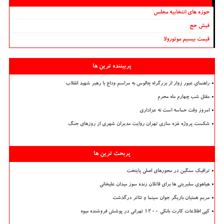
حوزه های انتخابیه مجلس
فیش حج
قیمت بیسیم موتورولا
پربیننده ترین ها
راهنمای عبور زوار از بزرگراه چالوس به مراسم وداع با رهبر شهید انقلاب
مقتل شب چهارم ماه محرم
امروز وقت حماسه است نه عزاداری
شکست پروژه غزه سازی تهران روایت مدیران شهری از روزهای جنگ
پربحث ترین ها
ترافیک سنگین در محورهای اصلی پایتخت
هیاهوی سلبریتی ها برای قاتلان زنده سوز میدان علیخانی
مریم همتیان بازیگر جوان سینما و تئاتر درگذشت
کپی اطلاعات کارت بانکی ۱۲۰۰ تهرانی در پوشش فروشنده میوه