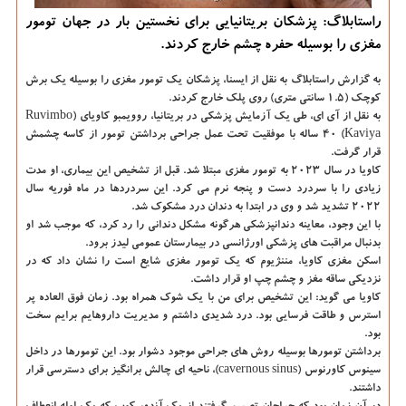
راستابلاگ: پزشکان بریتانیایی برای نخستین بار در جهان تومور
مغزی را بوسیله حفره چشم خارج کردند.
به گزارش راستابلاگ به نقل از ایسنا،
پزشکان یک تومور مغزی را بوسیله یک برش
کوچک (۱.۵ سانتی متری) روی پلک خارج کردند.
به نقل از آی ای، طی یک آزمایش پزشکی در بریتانیا، روویمبو کاویای (Ruvimbo
Kaviya) ۴۰ ساله با موفقیت تحت عمل جراحی برداشتن تومور از کاسه چشمش
قرار گرفت.
کاویا در سال ۲۰۲۳ به تومور مغزی مبتلا شد. قبل از تشخیص این بیماری، او مدت
زیادی را با سردرد دست و پنجه نرم می کرد. این سردردها در ماه فوریه سال
۲۰۲۲ تشدید شد و وی در ابتدا به دندان درد مشکوک شد.
با این وجود، معاینه دندانپزشکی هرگونه مشکل دندانی را رد کرد، که موجب شد او
بدنبال مراقبت های پزشکی اورژانسی در بیمارستان عمومی لیدز برود.
اسکن مغزی کاویا، مننژیوم که یک تومور مغزی شایع است را نشان داد که در
نزدیکی ساقه مغز و چشم چپ او قرار داشت.
کاویا می گوید: این تشخیص برای من با یک شوک همراه بود. زمان فوق العاده پر
استرس و طاقت فرسایی بود. درد شدیدی داشتم و مدیریت داروهایم برایم سخت
بود.
برداشتن تومورها بوسیله روش های جراحی موجود دشوار بود. این تومورها در داخل
سینوس کاورنوس (cavernous sinus)، ناحیه ای چالش برانگیز برای دسترسی قرار
داشتند.