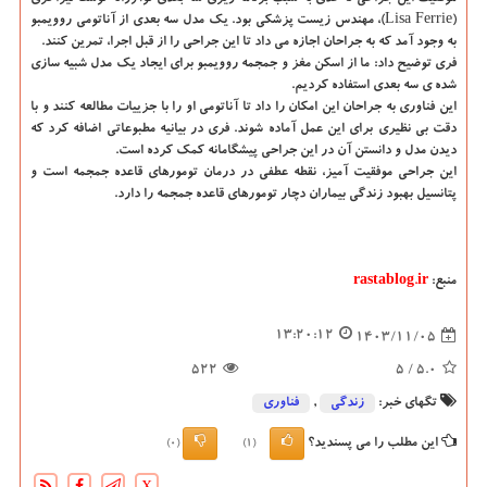
(Lisa Ferrie)، مهندس زیست پزشکی بود. یک مدل سه بعدی از آناتومی روویمبو
به وجود آمد که به جراحان اجازه می داد تا این جراحی را از قبل اجرا، تمرین کنند.
فری توضیح داد: ما از اسکن مغز و جمجمه روویمبو برای ایجاد یک مدل شبیه سازی
شده ی سه بعدی استفاده کردیم.
این فناوری به جراحان این امکان را داد تا آناتومی او را با جزییات مطالعه کنند و با
دقت بی نظیری برای این عمل آماده شوند. فری در بیانیه مطبوعاتی اضافه کرد که
دیدن مدل و دانستن آن در این جراحی پیشگامانه کمک کرده است.
این جراحی موفقیت آمیز، نقطه عطفی در درمان تومورهای قاعده جمجمه است و
پتانسیل بهبود زندگی بیماران دچار تومورهای قاعده جمجمه را دارد.
منبع:
rastablog.ir
13:20:12
1403/11/05
522
/ 5
5.0
تگهای خبر:
زندگی
,
فناوری
این مطلب را می پسندید؟
(0)
(1)
X