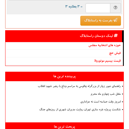
= ۳ بعلاوه ۳
بفرست به راستابلاگ
لینک دوستان راستابلاگ
حوزه های انتخابیه مجلس
فیش حج
قیمت بیسیم موتورولا
پربیننده ترین ها
راهنمای عبور زوار از بزرگراه چالوس به مراسم وداع با رهبر شهید انقلاب
مقتل شب چهارم ماه محرم
امروز وقت حماسه است نه عزاداری
شکست پروژه غزه سازی تهران روایت مدیران شهری از روزهای جنگ
پربحث ترین ها