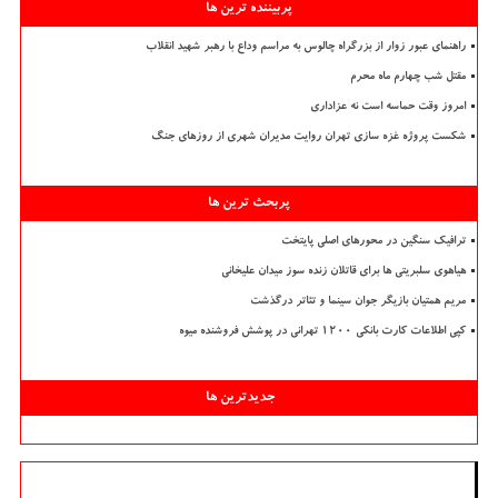
پربیننده ترین ها
راهنمای عبور زوار از بزرگراه چالوس به مراسم وداع با رهبر شهید انقلاب
مقتل شب چهارم ماه محرم
امروز وقت حماسه است نه عزاداری
شکست پروژه غزه سازی تهران روایت مدیران شهری از روزهای جنگ
پربحث ترین ها
ترافیک سنگین در محورهای اصلی پایتخت
هیاهوی سلبریتی ها برای قاتلان زنده سوز میدان علیخانی
مریم همتیان بازیگر جوان سینما و تئاتر درگذشت
کپی اطلاعات کارت بانکی ۱۲۰۰ تهرانی در پوشش فروشنده میوه
جدیدترین ها