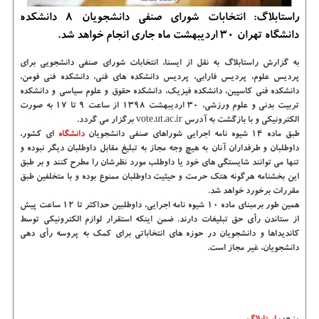
راستابلاگ: انتخابات شورای صنفی دانشجویان 8 دانشكده
دانشگاه تهران 30 اردیبهشت ماه جاری انجام خواهد شد.
به گزارش راستابلاگ به نقل از ایسنا،
انتخابات شورای صنفی دانشجویی برای
پردیس علوم، پردیس فارابی، پردیس دانشكده های فنی، دانشكده فنی فومن،
دانشكده فنی كاسپین، دانشكده فیزیك، دانشكده حقوق و علوم سیاسی و دانشكده
تربیت بدنی و علوم ورزشی، ۳۰ اردیبهشت ۱۳۹۸ از ساعت ۹ تا ۱۷ به صورت
الكترونیكی و با بازگشت به آدرس vote.ut.ac.ir برگزار می گردد.
طبق ماده ۱۴ شیوه نامه اجرایی شوراهای صنفی دانشجویان
دانشگاه‌
ای كشور،
داوطلبان و طرفداران آنان به هیچ وجه مجاز به تبلیغ مقابل داوطلبان دیگر نبوده و
تنها می توانند شایستگی های خود یا داوطلب مورد نظرشان را مطرح كنند و بر طبق
این بخشنامه هرگونه هتك حرمت و حیثیت داوطلبان ممنوع بوده و با متخلفین طبق
مقررات برخورد خواهد شد.
همین طور برمبنای ماده ۱۰ شیوه نامه اجرایی، داوطلبین حداكثر تا ۱۲ ساعت پیش
از ستاندن رأی حق تبلیغات دارند. ضمن اینكه استقرار لوازم الكترونیكی توسط
كاندیداها و دانشجویان در حوزه های انتخاباتی برای كمك به پروسه رأی دهی
دانشجویان، غیر مجاز است.