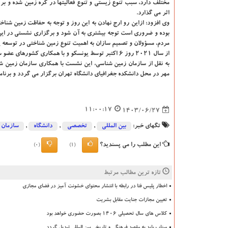
مختلف دارد، سبب تنوع زیستی و تنوع فعالیتها در کره زمین شده و بر
اثر می گذارد.
وی افزود: ازاین رو ارج نهادن به این روز و توجه به حفاظت زمین شنا
بوده و ضروری است توجه بیشتری به آن شود و برگزاری نشستی در ای
مردم، مسؤولان و تصمیم سازان به اهمیت تنوع زمین شناختی در توسعه پ
از سال ۲۰۲۱ روز ۶ اکتبر توسط یونسکو و با همکاری کشورهای عضو سازمان ملل و نهادها و انجمن های بین المللی و ملی، روز ژئودایورسیتی اعلام شده است.
به نقل از سازمان زمین شناسی، این نشست با همکاری سازمان زمین ش
مهر در محل دانشکده جغرافیای دانشگاه تهران برگزار می گردد و برنامه
11:00:17
1403/06/27
تگهای خبر:
بین المللی
,
تخصصی
,
دانشگاه‌
,
سازمان
این مطلب را می پسندید؟
(0)
(1)
تازه ترین مطالب مرتبط
اخطار پلیس فتا در رابطه با انتشار محتوای خشونت آمیز در فضای مجازی
تعیین مجازات جنایت مقابل بشریت
کلاس های سال تحصیلی ۱۴۰۶ بصورت حضوری خواهد بود