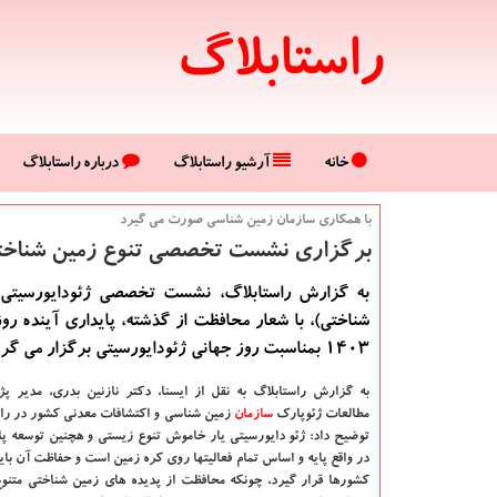
راستابلاگ
خانه
آرشیو راستابلاگ
درباره راستابلاگ
با همكاری سازمان زمین شناسی صورت می گیرد
برگزاری نشست تخصصی تنوع زمین شناختی ب
به گزارش راستابلاگ، نشست تخصصی ژئودایورسیتی 
۱۴۰۳ بمناسبت روز جهانی ژئودایورسیتی برگزار می گردد.
به گزارش راستابلاگ به نقل از ایسنا،
دکتر نازنین بدری، مدیر 
مطالعات ژئوپارک
سازمان
زمین شناسی و اکتشافات معدنی کشور در راب
توضیح داد: ژئو دایورسیتی یار خاموش تنوع زیستی و هچنین توسعه پا
در واقع پایه و اساس تمام فعالیتها روی کره زمین است و حفاظت آن با
کشورها قرار گیرد، چونکه محافظت از پدیده های زمین شناختی متنوع