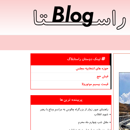
لینک دوستان راستابلاگ
حوزه های انتخابیه مجلس
فیش حج
قیمت بیسیم موتورولا
پربیننده ترین ها
راهنمای عبور زوار از بزرگراه چالوس به مراسم وداع با رهبر
شهید انقلاب
مقتل شب چهارم ماه محرم