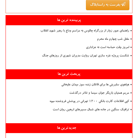
بفرست به راستابلاگ
پربیننده ترین ها
راهنمای عبور زوار از بزرگراه چالوس به مراسم وداع با رهبر شهید انقلاب
مقتل شب چهارم ماه محرم
امروز وقت حماسه است نه عزاداری
شکست پروژه غزه سازی تهران روایت مدیران شهری از روزهای جنگ
پربحث ترین ها
هیاهوی سلبریتی ها برای قاتلان زنده سوز میدان علیخانی
مریم همتیان بازیگر جوان سینما و تئاتر درگذشت
کپی اطلاعات کارت بانکی ۱۲۰۰ تهرانی در پوشش فروشنده میوه
ترافیک سنگین در جاده های شمال مسیرهای اربعین روان است
جدیدترین ها