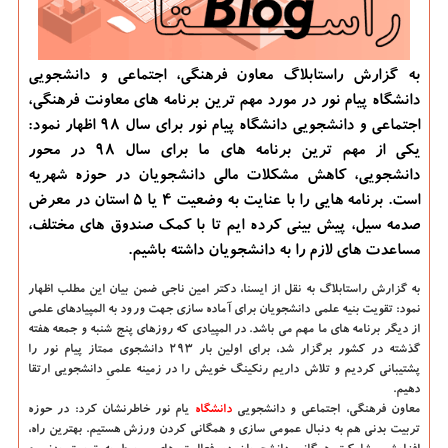
به گزارش راستابلاگ معاون فرهنگی، اجتماعی و دانشجویی
دانشگاه پیام نور در مورد مهم ترین برنامه های معاونت فرهنگی،
اجتماعی و دانشجویی دانشگاه پیام نور برای سال ۹۸ اظهار نمود:
یكی از مهم ترین برنامه های ما برای سال ۹۸ در محور
دانشجویی، كاهش مشكلات مالی دانشجویان در حوزه شهریه
است. برنامه هایی را با عنایت به وضعیت ۴ یا ۵ استان در معرض
صدمه سیل، پیش بینی كرده ایم تا با كمك صندوق های مختلف،
مساعدت های لازم را به دانشجویان داشته باشیم.
به گزارش راستابلاگ به نقل از ایسنا،
دكتر امین ناجی ضمن بیان این مطلب اظهار
نمود: تقویت بنیه علمی دانشجویان برای آماده سازی جهت ورود به المپیادهای علمی
از دیگر برنامه های ما مهم می باشد. در المپیادی كه روزهای پنج شنبه و جمعه هفته
گذشته در كشور برگزار شد، برای اولین بار ۲۹۳ دانشجوی ممتاز پیام نور را
پشتیبانی كردیم و تلاش داریم رنكینگ خویش را در زمینه علمیِ دانشجویی ارتقا
دهیم.
معاون فرهنگی، اجتماعی و دانشجویی
دانشگاه‌
یام نور خاطرنشان كرد: در حوزه
تربیت بدنی هم به دنبال عمومی سازی و همگانی كردن ورزش هستیم. بهترین راه،