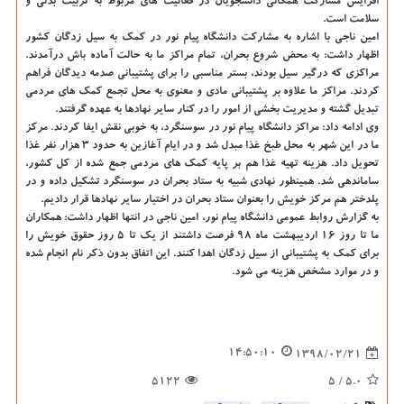
افزایش مشاركت همگانی دانشجویان در فعالیت های مربوط به تربیت بدنی و
سلامت است.
امین ناجی با اشاره به مشاركت دانشگاه پیام نور در كمك به سیل زدگان كشور
اظهار داشت: به محض شروع بحران، تمام مراكز ما به حالت آماده باش درآمدند.
مراكزی كه درگیر سیل بودند، بستر مناسبی را برای پشتیبانی صدمه دیدگان فراهم
كردند. مراكز ما علاوه بر پشتیبانی مادی و معنوی به محل تجمع كمك های مردمی
تبدیل گشته و مدیریت بخشی از امور را در كنار سایر نهادها به عهده گرفتند.
وی ادامه داد: مراكز دانشگاه پیام نور در سوسنگرد، به خوبی نقش ایفا كردند. مركز
ما در این شهر به محل طبخ غذا مبدل شد و در ایام آغازین به حدود ۳ هزار نفر غذا
تحویل داد. هزینه تهیه غذا هم بر پایه كمك های مردمی جمع شده از كل كشور،
ساماندهی شد. همینطور نهادی شبیه به ستاد بحران در سوسنگرد تشكیل داده و در
پلدختر هم مركز خویش را بعنوان ستاد بحران در اختیار سایر نهادها قرار دادیم.
به گزارش روابط عمومی دانشگاه پیام نور، امین ناجی در انتها اظهار داشت: همكاران
ما تا روز ۱۶ اردیبهشت ماه ۹۸ فرصت داشتند از یك تا ۵ روز حقوق خویش را
برای كمك به پشتیبانی از سیل زدگان اهدا كنند. این اتفاق بدون ذكر نام انجام شده
و در موارد مشخص هزینه می شود.
14:50:10
1398/02/21
5122
/ 5
5.0