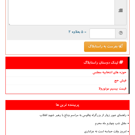
= ۵ بعلاوه ۲
بفرست به راستابلاگ
لینک دوستان راستابلاگ
حوزه های انتخابیه مجلس
فیش حج
قیمت بیسیم موتورولا
پربیننده ترین ها
راهنمای عبور زوار از بزرگراه چالوس به مراسم وداع با رهبر شهید انقلاب
مقتل شب چهارم ماه محرم
امروز وقت حماسه است نه عزاداری