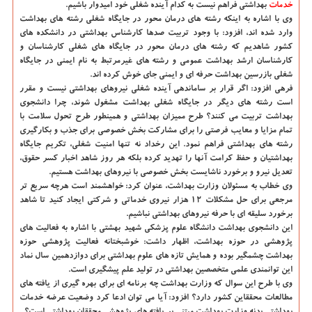
خدمات
بهداشتی فراهم نیست به كدام آینده شغلی خود امیدوار باشیم.
وی با اشاره به اینكه رشته های درمان محور در جایگاه شغلی رشته های بهداشت
وارد شده اند، افزود: با وجود تربیت صدها كارشناس بهداشتی در دانشكده های
كشور شاهدیم كه رشته های درمان محور در جایگاه های شغلی كارشناسان و
كارشناسان ارشد بهداشت عمومی و رشته های غیرمرتبط به نام ایمنی در جایگاه
شغلی بازرسین بهداشت حرفه ای و ایمنی جای خوش كرده اند.
فرهی افزود: اگر قرار بر ساماندهی آینده شغلی نیروهای بهداشتی نیست و مقرر
است رشته های دیگر در جایگاه شغلی بهداشت مشغول شوند، چرا دانشجوی
بهداشت تربیت می كنند؟ طرح ممیزان بهداشتی و همینطور طرح تحول سلامت با
تمام مزایا و معایب فرصتی را برای مشاركت بخش خصوصی برای جذب و بكارگیری
رشته های بهداشتی فراهم نمود. این رخداد نه تنها امنیت شغلی، تكریم جایگاه
بهداشتیان و حفظ كرامت آنها را تهدید كرده بلكه هر روز شاهد اخبار كسر حقوق،
تعدیل نیرو و برخورد ناشایست بخش خصوصی با نیروهای بهداشت هستیم.
وی خطاب به مسئولان وزارت بهداشت، عنوان كرد: خواهشمند است هرچه سریع تر
مرجعی برای حل مشكلات ۱۲ هزار نیروی خدماتی و شركتی ایجاد كنید تا شاهد
برخورد سلیقه ای با حرفه نیروهای بهداشتی نباشیم.
این دانشجوی بهداشت دانشگاه علوم پزشكی شهید بهشتی با اشاره به فعالیت های
پژوهشی در حوزه بهداشت، اظهار داشت: خوشبختانه فعالیت پژوهشی حوزه
بهداشت چشمگیر بوده و همایش تازه های علوم بهداشتی برای دوازدهمین سال نماد
این توانمندی علمی متخصصین بهداشتی در تولید علم پیشگیری است.
وی با طرح این سوال كه وزارت بهداشت چه برنامه ای برای بهره گیری از یافته های
مطالعات محققاین كشور دارد؟ افزود: آیا می توان ادعا كرد وضعیت عرضه خدمات