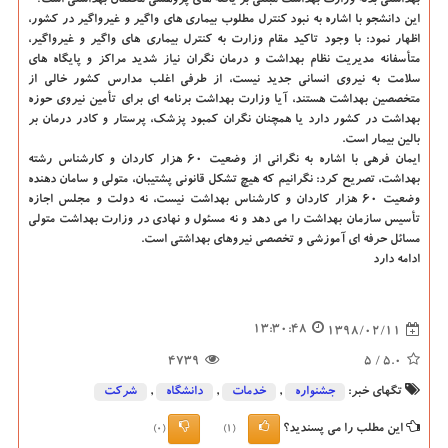
بهداشتی بدنه وزارت بهداشت مبتنی بر یافته های پژوهشی محققان بهداشتی است؟
این دانشجو با اشاره به نبود كنترل مطلوب بیماری های واگیر و غیرواگیر در كشور،
اظهار نمود: با وجود تاكید مقام وزارت به كنترل بیماری های واگیر و غیرواگیر،
متأسفانه مدیریت نظام بهداشت و درمان نگران نیاز شدید مراكز و پایگاه های
سلامت به نیروی انسانی جدید نیست، از طرفی اغلب مدارس كشور خالی از
متخصصین بهداشت هستند، آیا وزارت بهداشت برنامه ای برای تأمین نیروی حوزه
بهداشت در كشور دارد یا همچنان نگران كمبود پزشك، پرستار و كادر درمان بر
بالین بیمار است.
ایمان فرهی با اشاره به نگرانی از وضعیت ۶۰ هزار كاردان و كارشناس رشته
بهداشت، تصریح كرد: نگرانیم كه هیچ تشكل قانونی پشتیبان، متولی و سامان دهنده
وضعیت ۶۰ هزار كاردان و كارشناس بهداشت نیست، نه دولت و مجلس اجازه
تأسیس سازمان بهداشت را می دهد و نه مسئول و نهادی در وزارت بهداشت متولی
مسائل حرفه ای آموزشی و تخصصی نیروهای بهداشتی است.
ادامه دارد
13:30:48
1398/02/11
4739
/ 5
5.0
تگهای خبر:
جشنواره
,
خدمات
,
دانشگاه‌
,
شركت
این مطلب را می پسندید؟
(0)
(1)