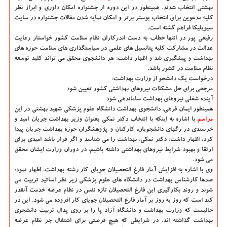
بهشتی انتخاب شدند. همینطور در این دوره از جشنواره امكان داوری و ابراز نظر
كلیه مدعوین برای انتخاب پوستر برتر و امكان نمایه شدن مقالات جشنواره در سایت
سیویلیكا فراهم گشته است.
رفیعی پور در انتها خطاب به دست اندركاران نظام سلامت كشور خواستار رعایت
عدالت در مشاركت كلیه پتانسیل های علمی در سیاستگذاری های سلامت حوزه های
بهداشت و پیشگیری شد و اظهار داشت: هر دانشجوی محقق می تواند كلید توسعه
نظام سلامت در كشور باشد.
درخواست یك دانشجو از وزارت بهداشت:
مرجعی برای حل مشكلات نیروهای بهداشتی كشور تعیین شود
آینده شغلی نیروهای بهداشت ساماندهی شود
همینطور ایمان فرهی، دانشجوی بهداشت دانشگاه علوم پزشكی شهید بهشتی در این
مراسم
با اشاره به اینكه با انتخاب دكتر نمكی بعنوان وزیر بهداشت جریان امید و
خرسندی در رگهای دانشجویان، كاركنان و پژوهشگران حوزه بهداشت جریان پیدا
كرد، اظهار داشت: دكتر نمكی، بهداشت را می شناسد و اگر قرار باشد امیدی برای
ارتقا و بهبود شرایط نیروهای بهداشتی داشته باشیم، در دوران وزارت ایشان محقق
می شود.
وی با اشاره به افزایش آمار فارغ التحصیلان جویای كار رشته بهداشت، اظهار نمود:
صدها كارشناس بهداشت در دانشگاه های علوم پزشكی زیر نظر اساتید تربیت می
شوند و روند بكارگیری این فارغ التحصیلان تازه نفس در نظام عرضه خدمت آنقدر
كند است كه روز به روز بر آمار فارغ التحصیلان جویای كار افزوده می شود. این در
حالیست كه وزارت بهداشت و دانشگاه آزاد پا را بر روی پدال تربیت دانشجوی
بهداشت گذاشته اند. در شرایطی كه هیچ فرصتی برای اشتغال جز نظام عرضه