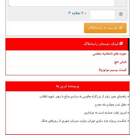
= ۹ بعلاوه ۳
بفرست به راستابلاگ
لینک دوستان راستابلاگ
حوزه های انتخابیه مجلس
فیش حج
قیمت بیسیم موتورولا
پربیننده ترین ها
راهنمای عبور زوار از بزرگراه چالوس به مراسم وداع با رهبر شهید انقلاب
مقتل شب چهارم ماه محرم
امروز وقت حماسه است نه عزاداری
شکست پروژه غزه سازی تهران روایت مدیران شهری از روزهای جنگ