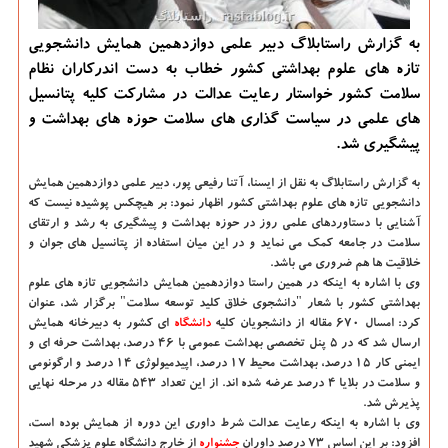
به گزارش راستابلاگ دبیر علمی دوازدهمین همایش دانشجویی
تازه های علوم بهداشتی كشور خطاب به دست اندركاران نظام
سلامت كشور خواستار رعایت عدالت در مشاركت كلیه پتانسیل
های علمی در سیاست گذاری های سلامت حوزه های بهداشت و
پیشگیری شد.
به گزارش راستابلاگ به نقل از ایسنا،
آتنا رفیعی پور، دبیر علمی دوازدهمین همایش
دانشجویی تازه های علوم بهداشتی كشور اظهار نمود: بر هیچكس پوشیده نیست كه
آشنایی با دستاوردهای علمی روز در حوزه بهداشت و پیشگیری به رشد و ارتقای
سلامت در جامعه كمك می نماید و در این میان استفاده از پتانسیل های جوان و
خلاقیت ها هم ضروری می باشد.
وی با اشاره به اینكه در همین راستا دوازدهمین همایش دانشجویی تازه های علوم
بهداشتی كشور با شعار "دانشجوی خلاق كلید توسعه سلامت" برگزار شد، عنوان
كرد: امسال ۶۷۰ مقاله از دانشجویان كلیه
دانشگاه‌
ای كشور به دبیرخانه همایش
ارسال شد كه در ۵ پنل تخصصی بهداشت عمومی با ۴۶ درصد، بهداشت حرفه ای و
ایمنی كار ۱۵ درصد، بهداشت محیط ۱۷ درصد، اپیدمیولوژی ۱۴ درصد و ارگونومی
و سلامت در بلایا ۴ درصد عرضه شده اند. از این تعداد ۵۴۳ مقاله در مرحله نهایی
پذیرش شد.
وی با اشاره به اینكه رعایت عدالت شرط داوری این دوره از همایش بوده است،
افزود: بر این اساس ۷۳ درصد داوران
جشنواره
از خارج دانشگاه علوم پزشكی شهید