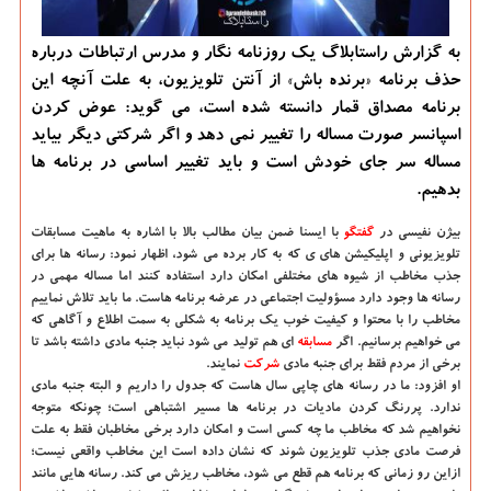
به گزارش راستابلاگ یك روزنامه نگار و مدرس ارتباطات درباره
حذف برنامه «برنده باش» از آنتن تلویزیون، به علت آنچه این
برنامه مصداق قمار دانسته شده است، می گوید: عوض كردن
اسپانسر صورت مساله را تغییر نمی دهد و اگر شركتی دیگر بیاید
مساله سر جای خودش است و باید تغییر اساسی در برنامه ها
بدهیم.
بیژن نفیسی در
گفتگو
با ایسنا ضمن بیان مطالب بالا با اشاره به ماهیت مسابقات
تلویزیونی و اپلیكیشن های ی كه به كار برده می شود، اظهار نمود: رسانه ها برای
جذب مخاطب از شیوه های مختلفی امكان دارد استفاده كنند اما مساله مهمی در
رسانه ها وجود دارد مسؤولیت اجتماعی در عرضه برنامه هاست. ما باید تلاش نماییم
مخاطب را با محتوا و كیفیت خوب یك برنامه به شكلی به سمت اطلاع و آگاهی كه
می خواهیم برسانیم. اگر
مسابقه
ای هم تولید می شود نباید جنبه مادی داشته باشد تا
برخی از مردم فقط برای جنبه مادی
شركت
نمایند.
او افزود: ما در رسانه های چاپی سال هاست كه جدول را داریم و البته جنبه مادی
ندارد. پررنگ كردن مادیات در برنامه ها مسیر اشتباهی است؛ چونكه متوجه
نخواهیم شد كه مخاطب ما چه كسی است و امكان دارد برخی مخاطبان فقط به علت
فرصت مادی جذب تلویزیون شوند كه نشان داده است این مخاطب واقعی نیست؛
ازاین رو زمانی كه برنامه هم قطع می شود، مخاطب ریزش می كند. رسانه هایی مانند