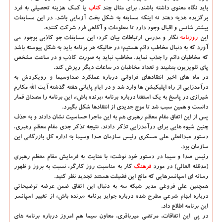
باید نگاه معنوی داشته باشند. برای مثال چند
كتاب
یا كمك هزینه تحصیلی به فرد
برگزیده هدیه دهند نه اینكه مسابقه به شكل بخت آزمایی باشد. در این مسابقات
بیشتر شانس و اقبال وجود دارد تا معلومات و آگاهی فرد شركت كننده.
این
روزنامه
نگار و مدرس ارتباطات بیان كرد: این مسابقات جو كاذبی بوجود می
آورد كه به دنبال مخاطب دائم هستیم؛ در حالیكه هر برنامه باید به شكل پیوسته باشد
كه مخاطبان دائم را جذب نماید. مخاطب نباید به صورت كاذب و در ساعت مشخص
پای تلویزیون بنشیند و تعداد مخاطبان در ساعات دیگر ریزش كند.
در ماه های اخیر انتقادهای فراوانی درباره عملكرد صداوسیما و رویكردش به
درآمدزایی از راه اپلیكیشن ها وارد شد و در ایام پایانی هفته گذشته آیت الله مكارم
شیرازی در پاسخ به یك استفتا درباره برنامه «برنده باش»، این برنامه را مصداق قمار
دانست و همین سبب شد تا موج جدیدی از انتقادها شكل بگیرد.
پس از این اتفاق مقام معظم رهبری هم به این ماجرا حساسیت نشان دادند و به حذف
چنین شیوه هایی برای درآمدزایی تذكر دادند. نتیجه تذكر جدی مقام معظم رهبری،
دستور عبدالعلی علی عسكری رئیس سازمان صدا وسیما به اداره كل بازرگانی این
سازمان بود.
رئیس صدا و سیما در دستور خود نوشت: با عنایت به فرمایش مقام معظم رهبری
(مدظله العالی) در مورد
فرهنگ
كار به مناسبت روز كارگر، نسبت به بروز و ظهور
رسانه ای اسپانسرهایی كه مانع این فضیلت هستند تجدید نظر كنید.
همچنین علی فروغی مدیر شبكه سه به دنبال این اتفاق ضمن عرضه توضیحاتی
درباره ابهام شرعی مطرح شده درباره جوایز برنامه «برنده باش» از تغییر اسپانسر
این برنامه اطلاع داد.
در پی این اتفاقات، مرتضی میرباقری، معاون سیما هم امروز درباره برنامه های