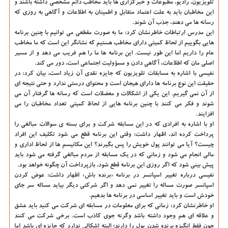
تلویزیون، رادیو، مطبوعات و خبرگزاری ها باید مخاطب دائم مشخصی داشته باشند و
این مخاطبان باید به علت اعتماد متقابل و اطمینان به اطلاعات و آگاهی به روزی كه
رسانه ها می دهند، جذب آن شوند.
این مدرس ارتباطات خاطرنشان كرد: ما به صورت مقطعی می توانیم با چنین برنامه
هایی بگوییم از لحاظ كمیتی دارای مخاطب هستیم كه نشانگر این است كه ما مخاطب
عام را داریم اما این طور نیست. این برنامه ها ما را هم فریب می دهد و از مسیر
اصلی مان كه اطلاعات، آگاهی دادن و مسؤولیت اجتماعی است، دور می كند.
نفیسی با اشاره به مسابقات تلویزیون كه جایزه نقدی آن زیاد است، بیان كرد: در
حقیقت این نوع برنامه ها دارای هیجان است و محتوای درستی ندارد و حتی نتیجه ای
از آن نمی گیریم. این یكی از اشكالات و معضلات است كه رسانه ها گرفتار آن می
شوند و فكر می كنند با چنین برنامه هایی از لحاظ كمیتی تعداد مخاطبان را می
افزایند.
او با اشاره به افرادی كه در این مسابقه شركت و برای بسته ی سوالات مبالغی را
پرداخت كرده اند، اظهار داشت: وقتی این برنامه قطع می شود تكلیف این افراد
چیست؟ آیا می توانند پول خویش را پس بگیرند؟ این مكانیسم ها از لحاظ اداری و
مالی انجام می شود و زمانی كه در یك مسابقه از مردم مبالغی گرفته می شود باید
پیش بینی شود كه اگر روزی این برنامه قطع شود، بازپرداخت آن چگونه خواهد بود.
نفیسی درباره تغییر اسپانسر در برنامه «برنده باش» اظهار داشت: عوض كردن
اسپانسر صورت مساله را تغییر نمی دهد و اگر شركتی دیگر بیاید مساله سر جای
خودش است و باید تغییر اساسی در برنامه ها بدهیم.
او خاطرنشان كرد: زمانی كه برای معلومات در مسابقه ای شركت می كنید باید عشق
و علاقه ای هم وجود داشته باشد وگرنه جوی كاذب است. برخی شركت می كنند
چون فقط انگیزه برنده شدن پول را دارند؛ البته اشكالی ندارد كه جایزه ای باشد اما