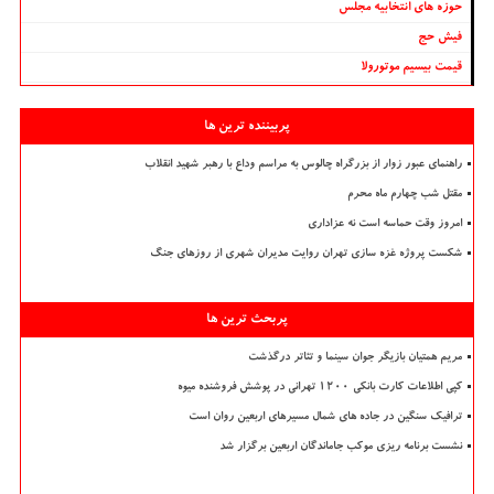
حوزه های انتخابیه مجلس
فیش حج
قیمت بیسیم موتورولا
پربیننده ترین ها
راهنمای عبور زوار از بزرگراه چالوس به مراسم وداع با رهبر شهید انقلاب
مقتل شب چهارم ماه محرم
امروز وقت حماسه است نه عزاداری
شکست پروژه غزه سازی تهران روایت مدیران شهری از روزهای جنگ
پربحث ترین ها
مریم همتیان بازیگر جوان سینما و تئاتر درگذشت
کپی اطلاعات کارت بانکی ۱۲۰۰ تهرانی در پوشش فروشنده میوه
ترافیک سنگین در جاده های شمال مسیرهای اربعین روان است
نشست برنامه ریزی موکب جاماندگان اربعین برگزار شد