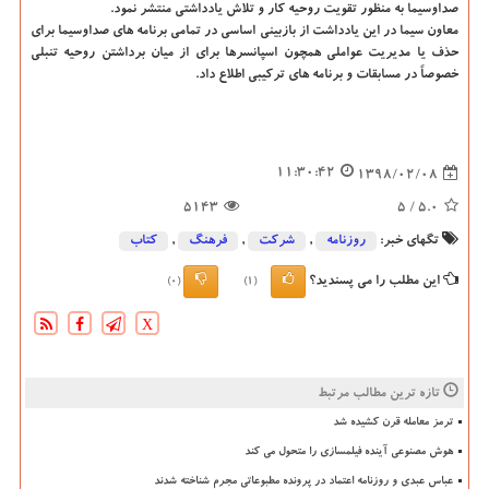
صداوسیما به منظور تقویت روحیه كار و تلاش یادداشتی منتشر نمود.
معاون سیما در این یادداشت از بازبینی اساسی در تمامی برنامه های صداوسیما برای
حذف یا مدیریت عواملی همچون اسپانسرها برای از میان برداشتن روحیه تنبلی
خصوصاً در مسابقات و برنامه های تركیبی اطلاع داد.
11:30:42
1398/02/08
5143
/ 5
5.0
تگهای خبر:
روزنامه
,
شركت
,
فرهنگ
,
كتاب
این مطلب را می پسندید؟
(0)
(1)
X
تازه ترین مطالب مرتبط
ترمز معامله قرن کشیده شد
هوش مصنوعی آینده فیلمسازی را متحول می کند
عباس عبدی و روزنامه اعتماد در پرونده مطبوعاتی مجرم شناخته شدند