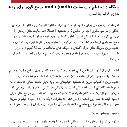
پایگاه داده فیلم وب سایت imdb (imdb) مرجع قوی برای رتبه
بندی فیلم ها است.
اگر به دنبال مرجعی برای دانلود فیلم های درام، دانلود انیمیشن و دانلود فیلم های
جنگی و مرتب سازی آنها بر اساس ژانر هستید، احتمالا وب سایت های زیادی را
بررسی کرده اید، اما ممکن است آنطور که باید مورد توجه قرار نگرفته باشید. در
واقع، بسیاری از ما همیشه به دنبال سرگرمی هستیم، برخی از ما نیز دوست داریم
جدیدترین سریال های درام، کمدی و سبک های مختلف را تماشا کنیم و به روز
باشیم. معمولا وب سایت های زیادی وجود دارند که فیلم ها را در اختیار شما قرار
می دهند
.
اما بسیاری از آنها یک نقص کلی خواهند داشت. عدم کامل بودن منابع و آرشیو فیلم
هاست. به خصوص اگر از علاقه مندان به سینما هستید، احتمالا همیشه به دنبال
جدیدترین و کمیاب ترین ها هستید. فیلم‌های درام به دلیل داستان‌های خاصشان که
مربوط به اتفاقاتی است که ممکن است در زندگی هر کسی بیفتد و داستان‌هایی که
می‌گویند و نزدیک بودنشان به واقعیت، همیشه محبوب هستند. این مرجع عالی برای
دانلود فیلم به شما این امکان را می دهد که نظرات دیگران را در مورد فیلم و سریال
بخوانید و اگر به موضوع خاصی علاقه دارید، آن را در میان هزاران ژانر جستجو کنید
.
دانلود انیمیشن جدید
علاوه بر تمام ژانرهای فیلم و سریالی که در دنیا وجود دارد، مهم نیست چند سال