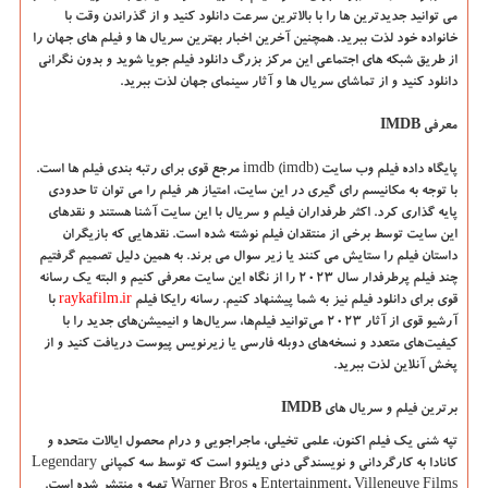
می توانید جدیدترین ها را با بالاترین سرعت دانلود کنید و از گذراندن وقت با
خانواده خود لذت ببرید. همچنین آخرین اخبار بهترین سریال ها و فیلم های جهان را
از طریق شبکه های اجتماعی این مرکز بزرگ دانلود فیلم جویا شوید و بدون نگرانی
دانلود کنید و از تماشای سریال ها و آثار سینمای جهان لذت ببرید
.
معرفی
IMDB
پایگاه داده فیلم وب سایت
imdb (imdb)
مرجع قوی برای رتبه بندی فیلم ها است.
با توجه به مکانیسم رای گیری در این سایت، امتیاز هر فیلم را می توان تا حدودی
پایه گذاری کرد. اکثر طرفداران فیلم و سریال با این سایت آشنا هستند و نقدهای
این سایت توسط برخی از منتقدان فیلم نوشته شده است. نقدهایی که بازیگران
داستان فیلم را ستایش می کنند یا زیر سوال می برند. به همین دلیل تصمیم گرفتیم
چند فیلم پرطرفدار سال 2023 را از نگاه این سایت معرفی کنیم و البته یک رسانه
قوی برای دانلود فیلم نیز به شما پیشنهاد کنیم. رسانه رایکا فیلم
raykafilm.ir
با
آرشیو قوی از آثار 2023 می‌توانید فیلم‌ها، سریال‌ها و انیمیشن‌های جدید را با
کیفیت‌های متعدد و نسخه‌های دوبله فارسی یا زیرنویس پیوست دریافت کنید و از
پخش آنلاین لذت ببرید
.
برترین فیلم و سریال های
IMDB
تپه شنی یک فیلم اکنون، علمی تخیلی، ماجراجویی و درام محصول ایالات متحده و
کانادا به کارگردانی و نویسندگی دنی ویلنوو است که توسط سه کمپانی
Legendary
Villeneuve Films
،
Entertainment
و
Warner Bros
تهیه و منتشر شده است.