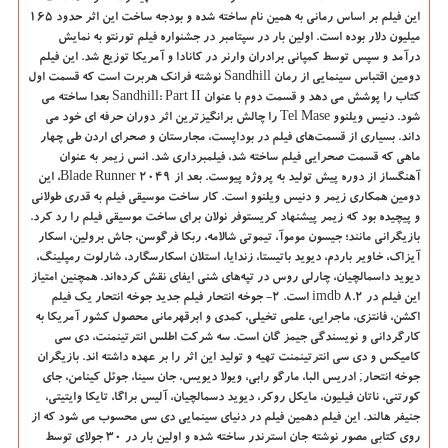
این فیلم بر اساس رمانی به همین نام ساخته شده و بودجه ساخت این اثر حدود 165
میلیون دلار بوده است. اولین بار در سپتامبر در جشنواره فیلم تورنتو به نمایش
درآمد و سپس توسط کمپانی برادران وارنر در کانادا و آمریکا توزیع شد. این فیلم
دومین اقتباس سینمایی از رمان
Sandhill
نوشته فرانک هربرت است که قسمت اول
کتاب را پوشش می دهد و قسمت دوم با عنوان
Sandhill: Part II
بعدا ساخته می
شود. دنیس ویلنوو
Tel Mase
را چالش برانگیزترین اثر دوران حرفه ای خود می
داند. بسیاری از قسمت‌های فیلم در بوداپست، مجارستان و صحرای اردن طی چهار
ماهی که قسمت صحرایی فیلم ساخته شد، فیلمبرداری شد. انس زیمر به عنوان
آهنگساز از دوره پیش تولید به پروژه پیوست. بعد از
Blade Runner 2049
، این
دومین همکاری زیمر و دنیس ویلنوو است. کار ساخت موسیقی فیلم به قدری طولانی
و پیچیده بود که زیمر پیشنهاد کریستوفر نولان برای ساخت موسیقی فیلم را رد کرد.
بازیگرانی مانند؛ جیسون موموآ، تیموتی شالامه، ربکا فرگوسن، جاش برولین، اسکار
آیزاک، خاویر باردم، دیوید باتیستا، زندایا، استلان اسکارسگارد، شارلوت رمپلینگ،
دیوید داسمالچیان، چارلی روس در تپه‌های شنی ایفای نقش کرده‌اند. همچنین امتیاز
این فیلم در
imdb 8.2
است. 2- جوخه انتحار فیلم جدید جوخه انتحار یک فیلم
اکشن، فانتزی، ماجرایی، علمی تخیلی، کمدی و ابرقهرمانی محصول کشور آمریکا به
کارگردانی و نویسندگی جیمز گان است. سه شرکت اطلس انترتینمنت، دی سی
کامیکس و دی سی انترتینمنت تهیه و تولید این اثر را بر عهده داشته اند. بازیگران
جوخه انتحار; ادریس البا، مارگو رابی، ویولا دیویس، جان سینا، جوئل کینامن، جای
کورتنی، ناتان فیلیون، مایکل روکر، دیوید دسمالچیان، آلیس براگا، تایکا وایتیتی،
جنیفر هالند. این فیلم دهمین فیلم در دنیای سینمایی دی سی محسوب می شود که از
روی کتابی مصور نوشته جان استرندر ساخته شده و اولین بار در 30 جولای توسط