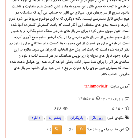
کامل به همه آنها یکی از مهم ترین نکاتی است که در دانلود باید به آن توجه کنید.
از طرفی با توجه به حجم بالای این مجموعه ها، داشتن کیفیت های متفاوت و قابلیت
دانلود سریع از سرورهای قوی امتیازی بی نظیر به حساب می آید که متاسفانه در
هیچ سایتی قابل دسترسی نیست. نکته دیگری که به این موضوع مربوط می شود تنوع
ژانرها و دسته بندی های مختلف این آثار است که باعث گسترش گسترده آنها شده
است. تنین مووی سعی کرده برای سریال های خارجی سنگ تمام بگذارد و به همین
دلیل حجم عظیمی از سریال های خارجی را در یک آرشیو عظیم جمع آوری کرده
است. از طرفی برای هر قسمت از این مجموعه ها کیفیت های مختلفی برای دانلود در
نظر گرفته شده است که باعث افزایش حق انتخاب کاربران می شود. علاوه بر این
موارد وجود فایل های دوبله یا زیرنویس هماهنگ در هر قسمت لذت دانلود و
تماشای هر اثر را برای شما بسیار لذت بخش خواهد کرد. همه این عوامل باعث شده
است که بسیاری تنین مووی را به عنوان مرجع دائمی خود برای دانلود سریال های
خارجی انتخاب کنند
آدرس سایت
:
taninmovie.ir
14:55:05
1402/06/11
648
/ 5
5.0
تگهای خبر:
رپورتاژ
,
بازیگران
,
جشنواره
,
دانلود
این مطلب را می پسندید؟
(0)
(1)