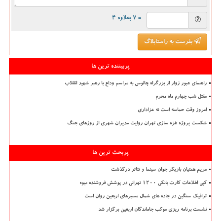
= ۷ بعلاوه ۴
بفرست به راستابلاگ
پربیننده ترین ها
راهنمای عبور زوار از بزرگراه چالوس به مراسم وداع با رهبر شهید انقلاب
مقتل شب چهارم ماه محرم
امروز وقت حماسه است نه عزاداری
شکست پروژه غزه سازی تهران روایت مدیران شهری از روزهای جنگ
پربحث ترین ها
مریم همتیان بازیگر جوان سینما و تئاتر درگذشت
کپی اطلاعات کارت بانکی ۱۲۰۰ تهرانی در پوشش فروشنده میوه
ترافیک سنگین در جاده های شمال مسیرهای اربعین روان است
نشست برنامه ریزی موکب جاماندگان اربعین برگزار شد