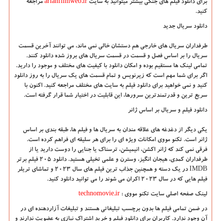
برای دانلود فیلم های جنگی بیشتر میتوانید به سایت
arianfilmweb.ir
مراجعه
کنید
.
دانلود سریال جدید
طرفداران سریال های خارجی هم دستشان خالی نمی ماند، می توانند آخرین قسمت
سریال را بر اساس فصل و قسمت در قسمت سریال های بروز شده دانلود کنند.
تمامی لینک ها مستقیم بوده و امکان دانلود با کیفیت های مختلف و موجود را دارید.
اگر برای شما مهم است که زیرنویس و تمام قسمت های یک سریال را به روز دانلود
کنید و نمی خواهید برای دانلود فیلم به سایت های مختلف مراجعه کنید. اکنون با
سریع ترین و قدرتمندترین سرورها، این قابلیت در اختیار شما قرار گرفته است
.
دانلود فیلم و سریال بر اساس ژانر
یکی دیگر از دغدغه های علاقه مندان به سریال ها و فیلم ها، طبقه بندی بر اساس
ژانر است. تکنو مووی امکانات ویژه ای را برای هر سلیقه ای فراهم کرده است.
فرقی نمی کند که ژانر اکشن، انیمیشن، ترسناک یا جنایی را دوست دارید یا از
طرفداران کمدی، هیجان انگیز، وسترن و علمی تخیلی هستید. دانلود 205 فیلم برتر
IMDB
در یک دسته و همچنین جذاب ترین فیلم های سال 2023 و تماشای تریلر
فیلم هایی که در سال 2023 اکران می شوند را می توانید دانلود کنید
.
لینک صفحه اصلی سایت تکنو مووی
:
technomovie.ir
در ضمن تمامی فیلم ها بدون برچسب تبلیغاتی هستند و تبلیغات آزاردهنده ای در
آن وجود ندارد. کاربران برای دانلود فیلم و خرید اشتراک نیازی به عضویت ندارند و