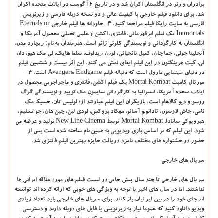
برادران وارنر در انگلستان اکران شد و در تاریخ 6 آگوست در ایالات متحده اکران
شد. برای دانلود فیلم خارجی با کیفیت عالی و دو نسخه دوبله فارسی و زیرنویس
فارسی به سایت رایکا فیلم مراجعه کنید. 3- جاودانه ها فیلم خارجی
Eternals or
Immortals
یک فیلم ابرقهرمانی، فانتزی، اکشن و علمی تخیلی محصول آمریکا و
انگلستان به کارگردانی و نویسندگی کلوئی ژائو است. هنرمندان به نام; ریچارد مدن،
آنجلینا جولی، جما چان، کمیل نانجیانی، لورن ریدلوف، سلما هایک، لی مک هیو، دان
لی، کیت هرینگتون در این فیلم ایفای نقش می کنند. این اثر بیست و ششمین فیلم
در دنیای سینمایی مارول است که دنباله فیلم
Avengers: Endgame
است. 4-
مورتال کامبت
Mortal Kombat
یک فیلم اکشن، فانتزی و ماجراجویی محصول در
ایالات متحده آمریکا، استرالیا به کارگردانی سایمون مک‌کویید و نویسندگی گرگ
روسو و دیو کالاهام است. بازیگران این فیلم عبارتند از؛ لوئیس تان، جسیکا مک
نامی، جاش لاوسون، تادانوبو آسانو، مهکاد بروکس، لودی لین، چین هان، جو تسلیم،
هیرویوکی سانادا
. Mortal Kombat
توسط
New Line Cinema
تولید و عرضه می
شود. این فیلم که بر اساس بازی ویدیویی به همین نام ساخته شده است پس از
حضور در جشنواره های مختلف نامزد دریافت جایزه بهترین فیلم فانتزی شد
.
سریال های خارجی
سریال های خارجی تا چند سال پیش جایی در لیست فیلم های مورد علاقه ایرانی ها
نداشتند. اما در سال های اخیر با توجه به ویژگی های خوبی که ارائه کرده اند توانسته
اند جای خود را در بین ایرانیان باز کنند. برای سریال های خارجی باید تعداد زیادی
ویدیو دانلود کنید که عموما نیاز به زیرنویس یا فایل های دوبله دارند و دسترسی