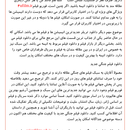
دارید. صرف نظر از جنسیت، ممکن است
شما هم مانند من یا هر کس دیگری
علاقه مند به تماشا و دانلود انیمه باشید. اگر چنین است، فوریو فیلم
4ufilm.ir
ویژگی های ویژه ای را در اختیار کاربرانی قرار می دهد که دوست دارند انیمیشن ها
را به طور مداوم تماشا کنند. در صورت امکان، فیلم ها با دوبله و در غیر این صورت
با زیرنویس در اختیار کاربران قرار می گیرد
.
موضوع مهم دیگر دانلود تریلر جدیدترین انیمیشن ها و فیلم ها می باشد. امکانی که
در حال حاضر یکی از جذاب ترین قسمت های این مرجع عالی برای دانلود فیلم می
باشد. بخشی دیگر از بازار فیلم و دانلود فیلم مربوط به انیمه می باشد. این سبک نیز
به خصوص در ایران و در بین علاقه مندان به فیلم و سریال طرفداران خاص خود را
دارد. دانلود انیمه با بهترین کیفیت و در سبک های مختلف امکان پذیر است
.
دانلود فیلم جنگی جدید
معمولا آقایان به سبک فیلم های جنگی علاقه دارند و ترجیح می دهند بیشتر وقت
خود را صرف تماشای فیلم های روز در این ژانر کنند. اگر ترجیح می دهید بلافاصله
پس از پخش جهانی فیلم ها را به صورت آنلاین تماشا یا دانلود کنید، این امکان در
فوریو فیلم وجود دارد. می توانید جدیدترین های این سبک و همچنین آرشیو بهترین
های هالیوود را در اسار مووی دانلود کنید. ضمناً تمامی موارد ذکر شده سریال و فیلم
بر اساس ژانر، زبان، سال انتشار، ملیت و توضیحات تکمیلی از یکدیگر تفکیک شده
است. قبل از دانلود فیلم می توانید با بازیگران آن آشنا شوید و همچنین از داستان
آن اطلاعاتی کسب کنید. دانلود فیلم جنگی جدید با کیفیت های مختلف هم اکنون در
دسته موضوعی جداگانه امکان پذیر است
.