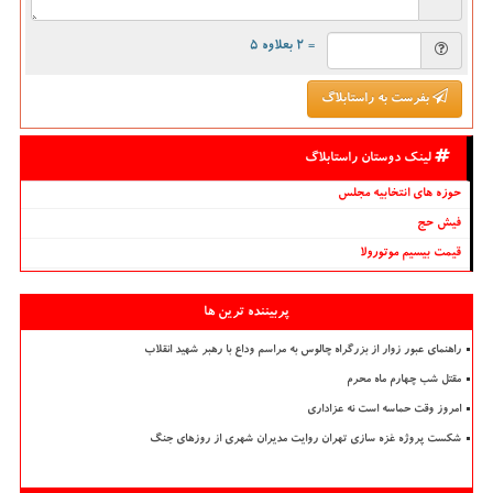
= ۲ بعلاوه ۵
بفرست به راستابلاگ
لینک دوستان راستابلاگ
حوزه های انتخابیه مجلس
فیش حج
قیمت بیسیم موتورولا
پربیننده ترین ها
راهنمای عبور زوار از بزرگراه چالوس به مراسم وداع با رهبر شهید انقلاب
مقتل شب چهارم ماه محرم
امروز وقت حماسه است نه عزاداری
شکست پروژه غزه سازی تهران روایت مدیران شهری از روزهای جنگ