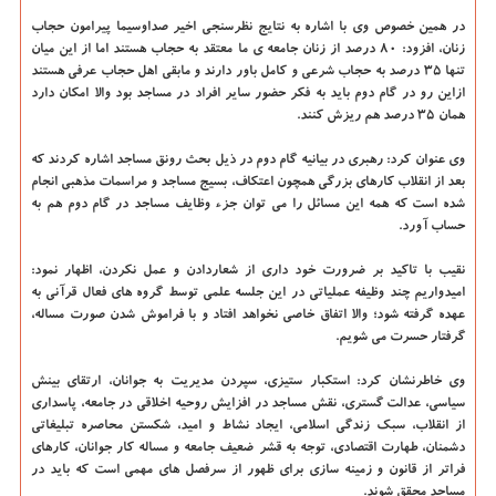
در همین خصوص وی با اشاره به نتایج نظرسنجی اخیر صداوسیما پیرامون حجاب
زنان، افزود: ۸۰ درصد از زنان جامعه ی ما معتقد به حجاب هستند اما از این میان
تنها ۳۵ درصد به حجاب شرعی و كامل باور دارند و مابقی اهل حجاب عرفی هستند
ازاین رو در گام دوم باید به فكر حضور سایر افراد در مساجد بود والا امكان دارد
همان ۳۵ درصد هم ریزش كنند.
وی عنوان كرد: رهبری در بیانیه گام دوم در ذیل بحث رونق مساجد اشاره كردند كه
بعد از انقلاب كارهای بزرگی همچون اعتكاف، بسیج مساجد و مراسمات مذهبی انجام
شده است كه همه این مسائل را می توان جزء وظایف مساجد در گام دوم هم به
حساب آورد.
نقیب با تاكید بر ضرورت خود داری از شعاردادن و عمل نكردن، اظهار نمود:
امیدواریم چند وظیفه عملیاتی در این جلسه علمی توسط گروه های فعال قرآنی به
عهده گرفته شود؛ والا اتفاق خاصی نخواهد افتاد و با فراموش شدن صورت مساله،
گرفتار حسرت می شویم.
وی خاطرنشان كرد: استكبار ستیزی، سپردن مدیریت به جوانان، ارتقای بینش
سیاسی، عدالت گستری، نقش مساجد در افزایش روحیه اخلاقی در جامعه، پاسداری
از انقلاب، سبك زندگی اسلامی، ایجاد نشاط و امید، شكستن محاصره تبلیغاتی
دشمنان، طهارت اقتصادی، توجه به قشر ضعیف جامعه و مساله كار جوانان، كارهای
فراتر از قانون و زمینه سازی برای ظهور از سرفصل های مهمی است كه باید در
مساجد محقق شوند.