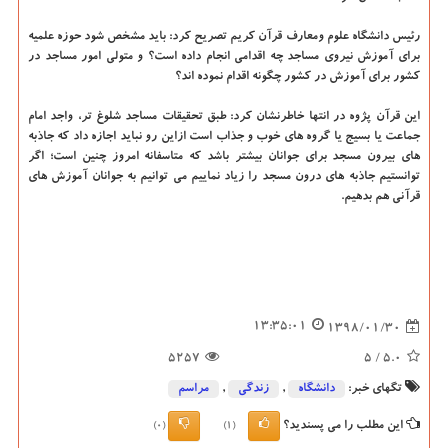
رئیس دانشگاه علوم ومعارف قرآن كریم تصریح كرد: باید مشخص شود حوزه علمیه
برای آموزش نیروی مساجد چه اقدامی انجام داده است؟ و متولی امور مساجد در
كشور برای آموزش در كشور چگونه اقدام نموده اند؟
این قرآن پژوه در انتها خاطرنشان كرد: طبق تحقیقات مساجد شلوغ تر، واجد امام
جماعت یا بسیج یا گروه های خوب و جذاب است ازاین رو نباید اجازه داد كه جاذبه
های بیرون مسجد برای جوانان بیشتر باشد كه متاسفانه امروز چنین است؛ اگر
توانستیم جاذبه های درون مسجد را زیاد نماییم می توانیم به جوانان آموزش های
قرآنی هم بدهیم.
13:35:01
1398/01/30
5257
/ 5
5.0
تگهای خبر:
دانشگاه‌
,
زندگی
,
مراسم
این مطلب را می پسندید؟
(0)
(1)