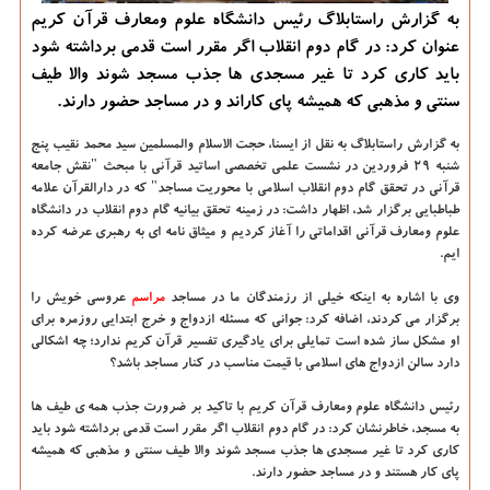
به گزارش راستابلاگ رئیس دانشگاه علوم ومعارف قرآن كریم
عنوان كرد: در گام دوم انقلاب اگر مقرر است قدمی برداشته شود
باید كاری كرد تا غیر مسجدی ها جذب مسجد شوند والا طیف
سنتی و مذهبی كه همیشه پای كاراند و در مساجد حضور دارند.
به گزارش راستابلاگ به نقل از ایسنا، حجت الاسلام والمسلمین سید محمد نقیب پنج
شنبه ۲۹ فروردین در نشست علمی تخصصی اساتید قرآنی با مبحث "نقش جامعه
قرآنی در تحقق گام دوم انقلاب اسلامی با محوریت مساجد" كه در دارالقرآن علامه
طباطبایی برگزار شد، اظهار داشت: در زمینه تحقق بیانیه گام دوم انقلاب در دانشگاه
علوم ومعارف قرآنی اقداماتی را آغاز كردیم و میثاق نامه ای به رهبری عرضه كرده
ایم.
وی با اشاره به اینكه خیلی از رزمندگان ما در مساجد
مراسم
عروسی خویش را
برگزار می كردند، اضافه كرد: جوانی كه مسئله ازدواج و خرج ابتدایی روزمره برای
او مشكل ساز شده است تمایلی برای یادگیری تفسیر قرآن كریم ندارد؛ چه اشكالی
دارد سالن ازدواج های اسلامی با قیمت مناسب در كنار مساجد باشد؟
رئیس دانشگاه علوم ومعارف قرآن كریم با تاكید بر ضرورت جذب همه ی طیف ها
به مسجد، خاطرنشان كرد: در گام دوم انقلاب اگر مقرر است قدمی برداشته شود باید
كاری كرد تا غیر مسجدی ها جذب مسجد شوند والا طیف سنتی و مذهبی كه همیشه
پای كار هستند و در مساجد حضور دارند.