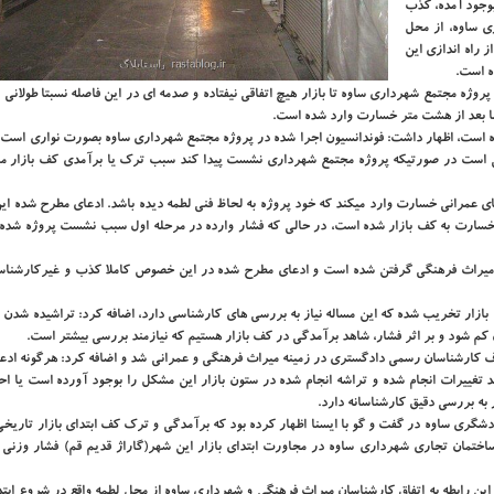
بوجود آمده، کذب
ی ساوه، از محل
 راه اندازی این
ه است.
ژه مجتمع شهرداری ساوه تا بازار هیچ اتفاقی نیفتاده و صدمه ای در این فاصله نسبتا طولانی 
ما بعد از هشت متر خسارت وارد شده است.
ده است، اظهار داشت: فوندانسیون اجرا شده در پروژه مجتمع شهرداری ساوه بصورت نواری است 
 است در صورتیکه پروژه مجتمع شهرداری نشست پیدا کند سبب ترک یا برآمدی کف بازار م
های عمرانی خسارت وارد میکند که خود پروژه به لحاظ فنی لطمه دیده باشد. ادعای مطرح شده ا
 خسارت به کف بازار شده است، در حالی که فشار وارده در مرحله اول سبب نشست پروژه شده و 
از میراث فرهنگی گرفتن شده است و ادعای مطرح شده در این خصوص کاملا کذب و غیرکارشنا
ی بازار تخریب شده که این مساله نیاز به بررسی های کارشناسی دارد، اضافه کرد: تراشیده شدن
 شود و بر اثر فشار، شاهد برآمدگی در کف بازار هستیم که نیازمند بررسی بیشتر است.
کارشناسان رسمی دادگستری در زمینه میراث فرهنگی و عمرانی شد و اضافه کرد: هرگونه ادعایی
غییرات انجام شده و تراشه انجام شده در ستون بازار این مشکل را بوجود آورده است یا احت
 به بررسی دقیق کارشناسانه دارد.
گری ساوه در گفت و گو با ایسنا اظهار کرده بود که برآمدگی و ترک کف ابتدای بازار تاریخی
اختمان تجاری شهرداری ساوه در مجاورت ابتدای بازار این شهر(گاراژ قدیم قم) فشار وزنی را
ین رابطه به اتفاق کارشناسان میراث فرهنگی و شهرداری ساوه از محل لطمه واقع در شروع ابتد