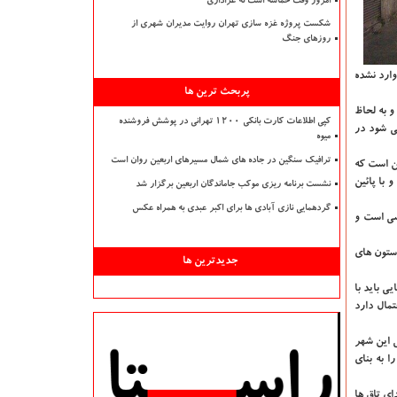
امروز وقت حماسه است نه عزاداری
شکست پروژه غزه سازی تهران روایت مدیران شهری از
روزهای جنگ
وارد نشده
پربحث ترین ها
و به لحاظ
کپی اطلاعات کارت بانکی ۱۲۰۰ تهرانی در پوشش فروشنده
ی شود در
میوه
ترافیک سنگین در جاده های شمال مسیرهای اربعین روان است
ین است که
با پائین
نشست برنامه ریزی موکب جاماندگان اربعین برگزار شد
گردهمایی نازی آبادی ها برای اکبر عبدی به همراه عکس
سی است و
 ستون های
جدیدترین ها
 باید با
مال دارد
 این شهر
 به بنای
ای تاق ها