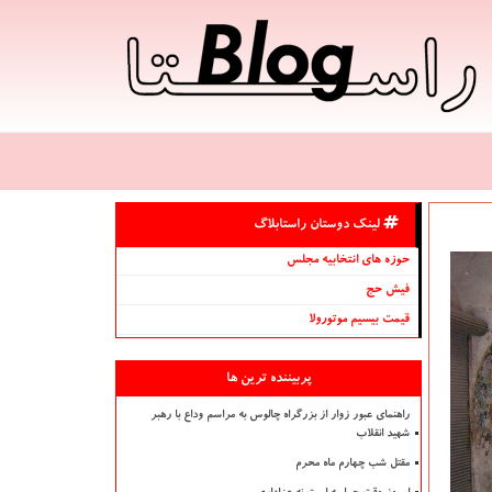
لینک دوستان راستابلاگ
حوزه های انتخابیه مجلس
فیش حج
قیمت بیسیم موتورولا
پربیننده ترین ها
راهنمای عبور زوار از بزرگراه چالوس به مراسم وداع با رهبر
شهید انقلاب
مقتل شب چهارم ماه محرم