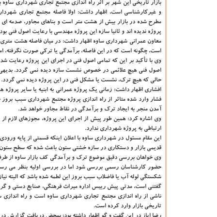
بازار تاریخی این شهر بر اثر راه اندازی مجتمع تجاری شهرداری ساوه 
و غیرکارشناسی است، اظهار داشت: اولا فاصله مجتمع تجاری شهردار
مطرح شده در بازار بیش از هشت متر است و بناهای مجاور، صدمه ای از
پروژه ندیده اند و ثانیا سازه این پروژه مهندسی با رعایت اصول فنی بود
معاون عمرانی شهرداری ساوه اظهار داشت: در میان فاصله هشت متری پرو
است، چگونه است که در این فاصله، برآمدگی یا ترکی صورت نگرفته، ا
وی با تأکید بر این که تمامی اصول فنی در اجرای این پروژه رعایت ش
اصول فنی هیچ علائمی در خصوص نشست سازه دیده نمی گردد. بدیهی
حالی که هیچ ترک، نشست یا مشکل فنی در این پروژه دیده نمی گردد.
افشاری اظهار داشت: زمانی یک پروژه عمرانی به ابنیه یا سایر پروژه 
فشار وارد شده متاثر از راه اندازی پروژه مجتمع شهرداری سبب بروز
آمدن منجر به ایجاد ترک و برآمدگی در نقاط مجاور خواهد شد.
وی اشاره کرد: همین طور پیش از اجرای این پروژه، مجوزهای لازم 
ارتباطی به پروژه شهرداری ندارد.
این مقام مسئول در شهرداری ساوه با اعلان اینکه قسمتی از پایه ورود
قدیمی بازار و دستکاری در سازه خشتی ستون باعث شده که سطح ستون کم
وی خواهان بررسی دقیق موضوع ترک و برآمدگی کف بازار ساوه از طرف 
حضور کارشناسان رسمی بررسی شود اما در بررسی اولیه بنظر می رسد ت
شکستگی لوله آب یا فاضلاب سبب بروز این لطمه شده باشد که البته نیاز
گفتنی است، مدتی پیش رییس اداره میراث فرهنگی، صنایع دستی و گردش
ناشی از راه اندازی مجتمع تجاری شهرداری ساوه است و راه اندازی س
تاریخی بازار وارد کرده است.
رضا ایاز در این گفت و گو اظهار داشته بود: بمحض دریافت گزارش در ا