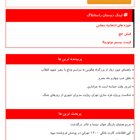
لینک دوستان راستابلاگ
حوزه های انتخابیه مجلس
فیش حج
قیمت بیسیم موتورولا
پربیننده ترین ها
راهنمای عبور زوار از بزرگراه چالوس به مراسم وداع با رهبر شهید انقلاب
مقتل شب چهارم ماه محرم
امروز وقت حماسه است نه عزاداری
شکست پروژه غزه سازی تهران روایت مدیران شهری از روزهای جنگ
پربحث ترین ها
مریم همتیان بازیگر جوان سینما و تئاتر درگذشت
کپی اطلاعات کارت بانکی ۱۲۰۰ تهرانی در پوشش فروشنده میوه