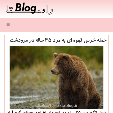
منو
حمله خرس قهوه ای به مرد 35 ساله در مرودشت