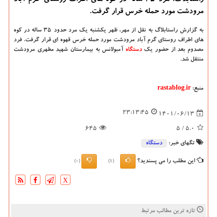
راستابلاگ: مرد ۳۵ ساله در کوه های اطراف روستای گرم آباد
مرودشت مورد حمله خرس قرار گرفت.
به گزارش راستابلاگ به نقل از مهر، ظهر یکشنبه یک مرد حدود ۳۵ ساله در کوه
های اطراف روستای گرم آباد مرودشت مورد حمله خرس قهوه ای قرار گرفت. فرد
مصدوم بعد از حضور یک
دستگاه
آمبولانس به بیمارستان شهید مطهری مرودشت
منتقل شد.
منبع:
rastablog.ir
23:13:45
1401/06/13
645
/ 5
5.0
تگهای خبر:
دستگاه
این مطلب را می پسندید؟
(0)
(1)
X
تازه ترین مطالب مرتبط