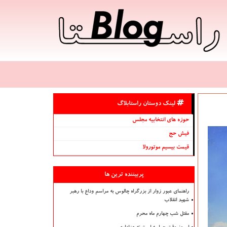
لینک دوستان راستابلاگ
حوزه های انتخابیه مجلس
فیش حج
قیمت بیسیم موتورولا
پربیننده ترین ها
راهنمای عبور زوار از بزرگراه چالوس به مراسم وداع با رهبر
شهید انقلاب
مقتل شب چهارم ماه محرم