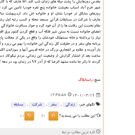
مقدس روزهایش را پشت میله های زندان شب کند. آقا عارف که با کار د
شهر خرم آباد اسباب معیشت خانواده پنج نفره خودرا تامین می کرد ا
عارف با شرکت در مسابقات قرآنی مسجد محله و کسب رتبه اول رشت
مقام نخست این رقابت ها را از آن خود کرد و جواز مسافرت خانوادگی 
اعضای خانواده نسبت به بستن شیر فلکه آب و قطع کردن کنتور برق اقدا
نیاز را برداشته و خانه مستهلک خودشان را واقع در یکی از محلات پای
برنامه های سفر و در حقیقت کل زندگی این خانواده را بهم می ریزد و آ
بار آورده و علاوه بر انفجاری بزرگ در خانه قدیمی آنها و سوزاندن 
کردند تا زائر جا مانده مشهد الرضا که از آذر ۹۷ در زندان بود در دهه کرامت از زندان آزاد و انشالله باز هم زائر مشهد شود.
منبع:
راستابلاگ
12:35:58
1401/03/19
تگهای خبر:
زندگی
,
سفر
,
شركت
,
مسابقه
این مطلب را می پسندید؟
(0)
(1)
تازه ترین مطالب مرتبط