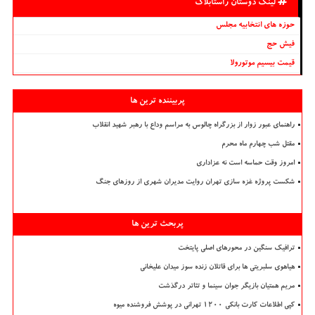
لینک دوستان راستابلاگ
حوزه های انتخابیه مجلس
فیش حج
قیمت بیسیم موتورولا
پربیننده ترین ها
راهنمای عبور زوار از بزرگراه چالوس به مراسم وداع با رهبر شهید انقلاب
مقتل شب چهارم ماه محرم
امروز وقت حماسه است نه عزاداری
شکست پروژه غزه سازی تهران روایت مدیران شهری از روزهای جنگ
پربحث ترین ها
ترافیک سنگین در محورهای اصلی پایتخت
هیاهوی سلبریتی ها برای قاتلان زنده سوز میدان علیخانی
مریم همتیان بازیگر جوان سینما و تئاتر درگذشت
کپی اطلاعات کارت بانکی ۱۲۰۰ تهرانی در پوشش فروشنده میوه