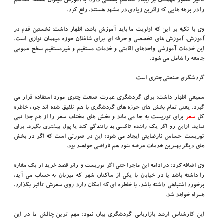
تأثیر حضور مهمانان بر ایجاد تخاصم بستگی دارد. با آموزش میتوان مسئله تخاصم
را در برهه هایی که زائرین زیادی در مشهد هستند، رفع کرد.
وی با تکیه بر این که اولویت ما باید آموزش باشد، اظهار داشت: نخستین قدم در
آموزش، آموزش های تخصصی و حرفه ای برای شاغلان حوزه میهمان نوازی است.
این خدمات آموزشی واحدهای اقامتی و خدمات مستقیم و غیرمستقیم سطح عمومی
جامعه را شامل می شود.
گردشگری صنعتی چتری است
سمیعی اظهار داشت: برای گردشگری عبارت صنعت چتری مورد استفاده قرار می
گیرد. یعنی تمام بخش های حوزه های گردشگری با هم تلفیق شده اند چون خاطره
کل
سفر
برای توریست به جا می ماند و بخش های مختلف سفر را از هم جدا نمی
نماید. ازاین رو اگر یک راننده تاکسی بد رانندگی کند یا پول بیشتری بگیرد، برای
توریست احساس نارضایتی ایجاد می شود؛ این در صورتی است که اگر در بخش
های دیگر بهترین خدمات عرضه شود هم ناراضی خواهند بود.
وی اضافه کرد: در ادامه این ماجرا حتی اگر توریست و زائر قصد خرید از یک مغازه
را داشته باشد یا در خیابان با یکی از ساکنان شهر که میزبان به حساب می آید،
برخورد اشتباهی داشته باشد، با خاطره ای که امکان دارد روی سفرش تأثیر بگذارد،
همراه خواهد شد.
این کارشناس ارشد بازاریابی گردشگری بیان نمود: مهم ترین چالش ما در این