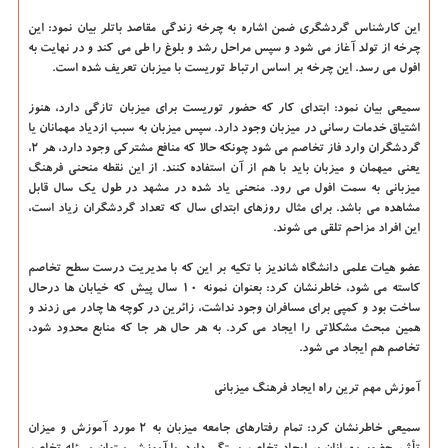
این کارشناس گردشگری ضمن اشاره به چرخه زندگی مقاصد باتلر بیان نمود: این
چرخه از تولد آغاز می شود و سپس مراحل رشد و بلوغ را طی می کند و در نهایت به
افول می رسد. این چرخه بر اساس ارتباط توریست با میزبان تعریف شده است.
سمیعی بیان نمود: ابتدای کار که حضور توریست برای میزبان تازگی دارد، هنوز
اشتیاق خدمات رسانی در میزبان وجود دارد. سپس میزبان به سبب ازدیاد مهمانان یا
گردشگران وارد فاز تخاصم می شود چونکه حالا که منافع مشترکی وجود دارد، هر ۲،
یعنی میهمان و میزبان باید با هم از آن استفاده کنند. از این نقطه منحنی فرهنگ
میزبانی به سمت افول می رود. منحنی یاد شده در مشهد در طول یک سال قابل
مشاهده می باشد. برای مثال روزهای ابتدای سال که تعداد گردشگران زیاد است،
این افراد مزاحم تلقی می شوند.
عضو هیات علمی دانشگاه شاندیز با تکیه بر این که با مدیریت درست سطح تخاصم
کاسته می شود، خاطرنشان کرد: بعنوان نمونه ۱۰ سال پیش که خیابان ها درحال
ساخت بود و کمپی برای مسافران وجود نداشت، زائرین در کوچه ها چادر می زدند و
همین مبحث مشکلاتی را ایجاد می کرد. به هر حال هر جا که منابع محدود شود،
تخاصم هم ایجاد می شود.
آموزش مهم ترین راه ایجاد فرهنگ میزبانی
سمیعی خاطرنشان کرد: تمام رفتارهای جامعه میزبان به ۲ مورد آموزش و میزان