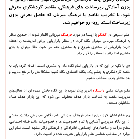
خراسان رضوی یک کارشناس گردشگری اظهار داشت: زمانی که
بدون آمادگی زیرساخت های فرهنگی، مقاصد گردشگری معرفی
شود، با تخریب مقاصد یا فرهنگ میزبان که حاصل معرفی بدون
زیرساخت است، روبه رو خواهیم شد.
اعلم سمیعی در
گفتگو
با ایسنا در مورد
فرهنگ
میزبانی اظهار نمود: از چندین منظر
به فرهنگ میزبانی میتوان نگاه کرد. در منظر بازاریابی برخی اندیشمندان اعتقاد
دارند بازاریابی از مشتری شروع و به مشتری ختم می شود. حالا میتوان به جای
مشتری لفظ زائر یا مسافر را قرار داد.
وی با تکیه بر این که در بازایابی تمام نگاه مان به مشتری است، اضافه کرد: باید به
مقصد گردشگری به چشم یک بنگاه اقتصادی نگاه کنیم؛ مشکلاتش را مرتفع نماییم و
بعد منتظر جذب مخاطب باشیم.
عضو هیات علمی
دانشگاه‌
اندیز بیان نمود: با این نگاه بخش عمده ای از فعالیتهای
مدیریت مقصد به شناخت بازار هدف معطوف می شود که این بازار هدف همان
مخاطبان هستند.
وی خاطرنشان کرد: برای ایجاد فرهنگ میزبانی باید نگاهی مدیریتی داشت. بخشی
از این نگاه مدیریتی آشنایی با تمام خصوصیت ها و خصوصیات مانند طبقه اجتماعی،
سطح درآمد و ساختارهای اجتماعی، خانوادگی و فرهنگی زائر مشهد است. تمام این
موارد در مخاطب شناسی علم بازاریابی تعریف شده و اهمیت دارد.