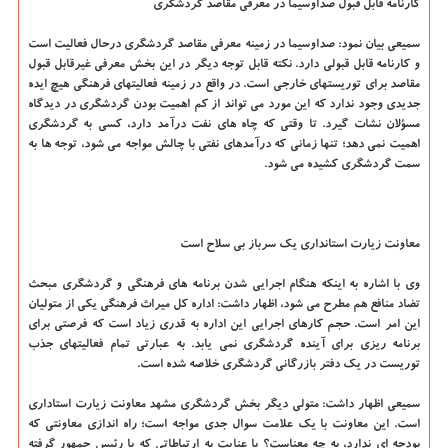
کارنامه قابل قبول صداوسیما در معرفی مقاصد گردشگری
سمیعی بیان نمود: صداوسیما در زمینه معرفی مقاصد گردشگری درحال فعالیت است
و کارنامه قابل قبولی دارد. نکته قابل توجه دیگر در این بخش معرفی غیرقابل قبول
مقاصد برای توریستهای خارجی است. در واقع در زمینه فعالیتهای فرهنگی هیچ ایده
جدیدی وجود ندارد که این مورد می تواند از کم اهمیت بودن گردشگری در دیدگاه
مسؤلان نشات گیرد. تا وقتی که چاه های نفت درآمد دارد، کسی به گردشگری
اهمیت نمی دهد؛ تنها زمانی که درآمدهای نفتی با چالش مواجه می شود، توجه ها به
سمت گردشگری کشیده می شود.
معاونت زیارت استانداری یک سرباز بی سلاح است
وی با اشاره به اینکه هنگام اجرایی شدن برنامه های فرهنگی و گردشگری مبحث
تضاد منافع هم مطرح می شود، اظهار داشت: اداره کل میراث فرهنگی یکی از متولیان
این امر است. حجم کارهای اجرایی این اداره به قدری زیاد است که فرصتی برای
برنامه ریزی برای آینده گردشگری نمی یابد. به عبارتی تمام فعالیتهای جذب
توریست در یک دفتر بازرگانی گردشگری خلاصه شده است.
سمیعی اظهار داشت: متولی دیگر بخش گردشگری مشهد معاونت زیارت استاداری
است. این معاونت با یک علامت سوال جدی مواجه است؛ راه اندازی معاونتی که
بودجه ای ندارد، به چه معناست؟ با عنایت به ارتباطاتی که با رئیس جمهور گرفته