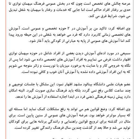
عرصه چالش های تخصص است چون که در بخش عمومی فرهنگ میهمان نوازی تا
حدی بر رفتار افراد حاکم است اما جایی که خدمات و رفتار با میهمان به شغل تبدیل
می شود، شرایط فرق می کند.
وی اضافه کرد: تاکید من بر آموزش در ۲ حوزه تخصصی و عمومی است. آموزش
های تخصصی زمانی کاربرد دارد که فرد می خواهد به شغلی در این حیطه ورود پیدا
کند اما آموزش های عمومی از پایه به عبارتی از کودکی باید آغاز شود.
سمیعی در مورد ادعای آموزش دیدن بعضی از افراد شاغل در حوزه میهمان نوازی
اظهار داشت: فرض می نماییم به افراد آموزش های تخصصی داده می شود اما پس از
نگاه به خروجی کار و با عنایت به برخورد میزبان با توریست و زائر متوجه می شویم
که به این افراد آموزشی داده نشده یا آموزش آنان خوب و کافی نبوده است.
عضو هیات علمی دانشگاه بینالود مشهد اظهار نمود: این مشکل با جلسات توجیهی و
چند ساعت کلاس رفع نمی گردد بلکه باید فرهنگ سازی صورت گیرد. البته امکان
دارد پیش زمینه فرهنگی ذهنی فرد در ابتدا اجازه استفاده از آموزش ها را ندهد.
وی اضافه کرد: وضع قوانین هم می تواند به رفع مشکلات کمک نماید اما مسئله ای
که بسیار موثرتر خواهد بود، عرضه آموزش های عمومی از سنین پایین است. برای
مثال در گذشته برای ترویج قوانین راهنمایی و رانندگی برنامه هایی برای کودکان
تولید می شد و حالا بعد از گذشت چندین سال فرهنگ رانندگی تغییر کرده است.