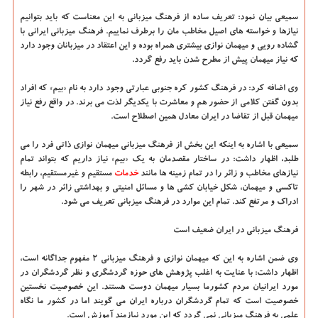
سمیعی بیان نمود: تعریف ساده از فرهنگ میزبانی به این معناست که باید بتوانیم
نیازها و خواسته های اصیل مخاطب مان را برطرف نماییم. فرهنگ میزبانی ایرانی با
گشاده رویی و میهمان نوازی بیشتری همراه بوده و این اعتقاد در میزبانان وجود دارد
که نیاز میهمان پیش از مطرح شدن باید رفع گردد.
وی اضافه کرد: در فرهنگ کشور کره جنوبی عبارتی وجود دارد به نام «بیم» که افراد
بدون گفتن کلامی از حضور هم و معاشرت با یکدیگر لذت می برند. در واقع رفع نیاز
میهمان قبل از تقاضا در ایران معادل همین اصطلاح است.
سمیعی با اشاره به اینکه این بخش از فرهنگ میزبانی میهمان نوازی ذاتی فرد را می
طلبد، اظهار داشت: در ساختار مقصدمان به یک «بیم» نیاز داریم که بتواند تمام
نیازهای مخاطب و زائر را در تمام زمینه ها مانند
خدمات
مستقیم و غیرمستقیم، رابطه
تاکسی و میهمان، شکل خیابان کشی ها و مسائل امنیتی و بهداشتی زائر در شهر را
ادراک و مرتفع کند. تمام این موارد در فرهنگ میزبانی تعریف می شود.
فرهنگ میزبانی در ایران ضعیف است
وی ضمن اشاره به این که میهمان نوازی و فرهنگ میزبانی ۲ مفهوم جداگانه است،
اظهار داشت: با عنایت به اغلب پژوهش های حوزه گردشگری و نظر گردشگران در
مورد ایرانیان مردم کشورما بسیار میهمان دوست هستند. این خصوصیت نخستین
خصوصیت است که تمام گردشگران درباره ایران می گویند اما در کشور ما نگاه
علمی به فرهنگ میزبانی نمی گردد که این مورد نیازمند آموزش است.