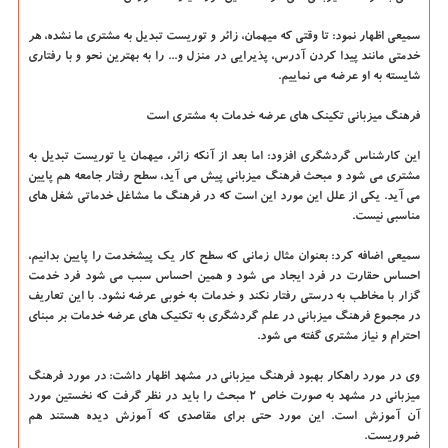
سمیعی اظهار نمود: تا وقتی که میهمان، زائر و توریست تبدیل به مشتری ما نشده، هر
خدمتی مانند پیدا کردن آدرس، پذیرایی در منزل و... را به بهترین نحو و با رفتاری
شایسته به او عرضه می نماییم.
فرهنگ میزبانی تکینک های عرضه خدمات به مشتری است
این کارشناس گردشگری افزود: اما بعد از آنکه زائر، میهمان یا توریست تبدیل به
مشتری می شود و مبحث فرهنگ میزبانی پیش می آید، سطح رفتار جامعه هم پایین
می آید. یکی از علل این مورد این است که در فرهنگ ما مشاغل خدماتی شغل های
مناسبی نیست.
سمیعی اضافه کرد: بعنوان مثال زمانی که سطح کار یک پیشخدمت را پایین بدانیم،
احساس حقارت در فرد ایجاد می شود و همین احساس سبب می شود فرد خدمت
گزار با مخاطب به درستی رفتار نکند و خدمات به خوبی عرضه نشود. با این تعاریف
در مجموع فرهنگ میزبانی در علم گردشگری به تکنیک های عرضه خدمات بر مبنای
احترام و نیاز مشتری گفته می شود.
وی در مورد راهکار بهبود فرهنگ میزبانی در مشهد اظهار داشت: در مورد فرهنگ
میزبانی در مشهد به صورت خاص ۲ مبحث را باید در نظر گرفت که نخستین مورد
آن آموزش است. این مورد حتی برای مقاصدی که آموزش دیده هستند هم
ضروریست.