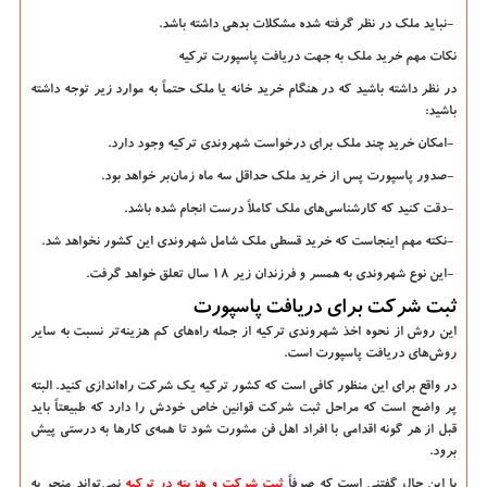
-
نباید ملک در نظر گرفته شده مشکلات بدهی داشته باشد.
نکات مهم خرید ملک به جهت دریافت پاسپورت ترکیه
در نظر داشته باشید که در هنگام خرید خانه یا ملک حتماً به موارد زیر توجه داشته
باشید:
-
امکان خرید چند ملک برای درخواست شهروندی ترکیه وجود دارد.
-
صدور پاسپورت پس از خرید ملک حداقل سه ماه زمان
بر خواهد بود.
-
دقت کنید که کارشناسی
های ملک کاملاً درست انجام شده باشد.
-
نکته مهم اینجاست که خرید قسطی ملک شامل شهروندی این کشور نخواهد شد.
-
این نوع شهروندی به همسر و فرزندان زیر 18 سال تعلق خواهد گرفت.
ثبت شرکت برای دریافت پاسپورت
این روش از نحوه اخذ شهروندی ترکیه از جمله راه
های کم هزینه
تر نسبت به سایر
روش
های دریافت پاسپورت است.
در واقع برای این منظور کافی است که کشور ترکیه یک شرکت راه
اندازی کنید. البته
پر واضح است که مراحل ثبت شرکت قوانین خاص خودش را دارد که طبیعتاً باید
قبل از هر گونه اقدامی با افراد اهل فن مشورت شود تا همه
ی کارها به درستی پیش
برود.
با این حال گفتنی است که صرفاً
ثبت شرکت و هزینه در ترکیه
نمی
تواند منجر به