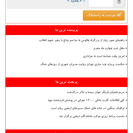
= ۴ بعلاوه ۳
بفرست به راستابلاگ
پربیننده ترین ها
راهنمای عبور زوار از بزرگراه چالوس به مراسم وداع با رهبر شهید انقلاب
مقتل شب چهارم ماه محرم
امروز وقت حماسه است نه عزاداری
شکست پروژه غزه سازی تهران روایت مدیران شهری از روزهای جنگ
پربحث ترین ها
مریم همتیان بازیگر جوان سینما و تئاتر درگذشت
کپی اطلاعات کارت بانکی ۱۲۰۰ تهرانی در پوشش فروشنده میوه
ترافیک سنگین در جاده های شمال مسیرهای اربعین روان است
نشست برنامه ریزی موکب جاماندگان اربعین برگزار شد