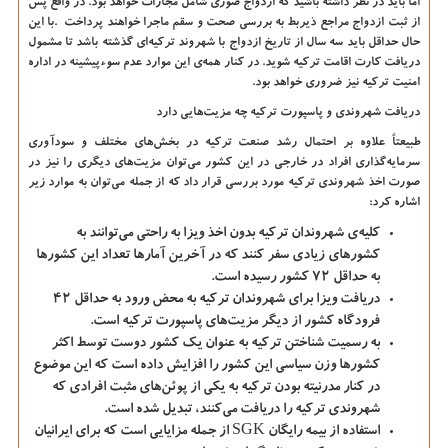
اما باید در نظر داشته باشید که ازدواج صوری شامل مجازات خواهد بود. در واقع پس
از ثبت ازدواج مراجع ذیربط به بررسی صحت و سقم ماجرا خواهند پرداخت
.
با این
حال حداقل باید سه سال از تاریخ ازدواج با شهروند ترکیه
ای گذشته باشد تا مشمول
دریافت کارت اقامت ترکیه شوید. در کنار همه
ی این موارد عدم سوءپیشینه در اداره
امنیت ترکیه نیز ضروری خواهد بود.
دریافت شهروندی و پاسپورت ترکیه چه مزیت
هایی دارد
طبیعتاً علاوه بر احتمال رشد صنعت ترکیه در بخش
های مختلف و سودآوری
سرمایه
گذاری افراد در خارجی در این کشور می
توان مزیت
های دیگری را نیز در
صورت اخذ شهروندی ترکیه مورد بررسی قرار داد که از جمله می
توان به موارد زیر
اشاره کرد:
کلیه
ی شهروندان ترکیه بدون اخذ ویزا به راحتی می
توانند به
کشورهای زیادی سفر کنند که در آخرین آمارها تعداد این کشورها
به حداقل 72 کشور رسیده است.
دریافت ویزا برای شهروندان ترکیه به محض ورود به حداقل 42
فرودگاه کشور از دیگر مزیت
های پاسپورت ترکیه است.
به رسمیت شناختن ترکیه به عنوان یک کشور دوست توسط اکثر
کشورها وزن سیاسی این کشور را افزایش داده است که این موضوع
در کنار مدرنیته بودن ترکیه به یکی از پوئن
های مثبت افرادی که
شهروندی ترکیه را دریافت می
کنند، تبدیل شده است.
استفاده از بیمه رایگان
SGK
از جمله مزایایی است که برای ایرانیان