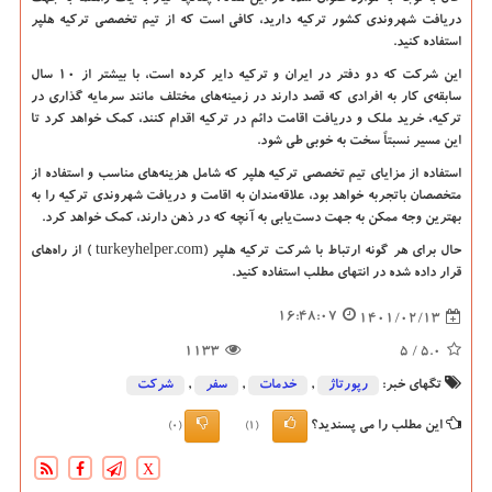
دریافت شهروندی کشور ترکیه دارید، کافی است که از تیم تخصصی ترکیه هلپر
استفاده کنید.
این شرکت که دو دفتر در ایران و ترکیه دایر کرده است، با بیشتر از 10 سال
سابقه
ی کار به افرادی که قصد دارند در زمینه
های مختلف مانند سرمایه گذاری در
ترکیه، خرید ملک و دریافت اقامت دائم در ترکیه اقدام کنند، کمک خواهد کرد تا
این مسیر نسبتاً سخت به خوبی طی شود.
استفاده از مزایای تیم تخصصی ترکیه هلپر که شامل هزینه
های مناسب و استفاده از
متخصصان باتجربه خواهد بود، علاقه
مندان به اقامت و دریافت شهروندی ترکیه را به
بهترین وجه ممکن به جهت دست
یابی به آنچه که در ذهن دارند، کمک خواهد کرد.
حال برای هر گونه ارتباط با شرکت ترکیه هلپر
( turkeyhelper.com)
از راه
های
قرار داده شده در انتهای مطلب استفاده کنید.
16:48:07
1401/02/13
1133
/ 5
5.0
تگهای خبر:
رپورتاژ
,
خدمات
,
سفر
,
شركت
این مطلب را می پسندید؟
(0)
(1)
X