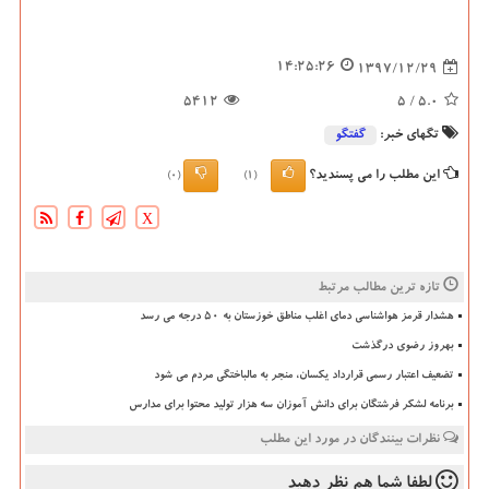
14:25:26
1397/12/29
5412
/ 5
5.0
تگهای خبر:
گفتگو
این مطلب را می پسندید؟
(0)
(1)
X
تازه ترین مطالب مرتبط
هشدار قرمز هواشناسی دمای اغلب مناطق خوزستان به ۵۰ درجه می رسد
بهروز رضوی درگذشت
تضعیف اعتبار رسمی قرارداد یکسان، منجر به مالباختگی مردم می شود
برنامه لشکر فرشتگان برای دانش آموزان سه هزار تولید محتوا برای مدارس
نظرات بینندگان در مورد این مطلب
لطفا شما هم
نظر دهید