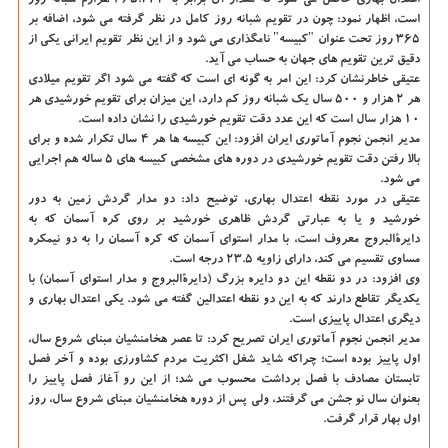
است، اظهار نمود: چون در تقویم شبانه روز كامل در نظر گرفته می شود، اضافه بر
۳۶۵ روز تحت عنوان "كبیسه" نامگذاری می شود و از این نظر تقویم ایرانی یكی از
دقیق ترین تقویم های جهان به حساب می آید.
عتیقی خاطرنشان كرد: این امر به گونه ای است كه گفته می شود اگر تقویم میلادی
هر ۲ هزار و ۵۰۰ سال یك شبانه روز كم دارد، این میزان برای تقویم خورشیدی هر
۱۰ هزار سال است كه این عدد دقت تقویم خورشیدی را نشان داده است.
مدیر انجمن نجوم آماتوری ایران افزود: این كبیسه ها هر ۴ سال تكرار شده و برای
بالا رفتن دقت تقویم خورشیدی در دوره های مشخصی كبیسه های ۵ ساله هم اجرایی
می شود.
عتیقی در مورد نقطه اعتدال بهاری، توضیح داد: دو مدار گردش زمین به دور
خورشید و یا به عبارتی گردش ظاهری خورشید بر روی كره آسمان كه به
دایرةالبروج معروف است، با مدار استوای آسمان كه كره آسمان را به دو نیمكره
مساوی تقسیم می كند، دارای زاویه ۲۳.۵ درجه است.
وی افزود: در دو نقطه این دو دایره بزرگ (دایرةالبروج و مدار استوای آسمان) با
یكدیگر تقاطع دارند كه به این دو نقطه اعتدالین گفته می شود. یكی اعتدال بهاری و
دیگری اعتدال پاییزی است.
مدیر انجمن نجوم آماتوری ایران تصریح كرد: تا عصر هخامنشیان مبنای شروع سال،
اول پاییز بوده است؛ چراكه شاید شغل اكثریت مردم كشاورزی بوده و آخر فصل
تابستان مصادف با فصل برداشت محسوب می شد؛ از این رو آغاز فصل پاییز را
بعنوان سال نو جشن می گرفتند، ولی پس از دوره هخامنشیان مبنای شروع سال، روز
اول بهار قرار گرفت.