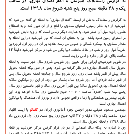
به گزارش راستابلاگ همزمان با آغاز اعتدال بهاری، در ساعت
یك و ۲۸ دقیقه صبح روز پنج شنبه شروع سال ۱۳۹۸ است.
به گزارش راستابلاگ به نقل از ایسنا،
"اعتدال بهاری" به لحظه ای گفته می شود كه
خورشید از دید ناظر زمینی، استوای سماوی را قطع و از آن عبور كند و به اصطلاح
علمی، زاویه میل آن صفر شود. به عبارت دیگر زمانی است كه زاویه تابش خورشید
بر استوای زمین عمود باشد. این به معنای آن است كه نور خورشید در این لحظه به
مقدار مساوی به نیمكره شمالی و جنوبی می رسد. علاوه بر آن در روز اول فروردین
تقریباً طول روز و شب در نقاط مختلف دنیا یكی می شود و مركز خورشید دقیقاً ۱۲
ساعت بالای افق قرار دارد و قابل رؤیت است.
در تقویم خورشیدی ایرانی برای تعیین روز تقویمی شروع سال، ظهر نسبت به لحظه
تحویل سال (اعتدال بهاری) در نظر گرفته می شود. یعنی در صورتیكه لحظه تحویل
سال پیش از ظهر باشد همان روز، روز شروع سال و چنانچه لحظه تحویل سال پس
از ظهر باشد فردای آن، روز شروع سال بشمار می رود. از این رو میانگین سالانه
لحظه اعتدال بهاری (تحویل سال) بین ظهر آخرین روز سال و ظهر نخستین روز سال؛
یعنی نیمه شب (حدوداً ساعت ۰۰: ۰۰ صبح نخستین روز سال) خواهد بود. این
تقویم بیشترین هماهنگی با زمان واقعی نجومی دارد و نوروز آن هماهنگ با میانگین
اعتدال بهاری است.
مهندس مسعود عتیقی، مدیر انجمن نجوم آماتوری ایران در
گفتگو
با ایسنا
اظهار
نمود: ساعت یك و ۲۸ دقیقه و ۲۷ ثانیه صبح روز پنج شنبه، روز اول فروردین ماه
سال ۱۳۹۸ و لحظه تحویل سال است.
وی با اشاره به اینكه سال اعتدالی از دو بار قرار گرفتن مركز خورشید بر نقطه
اعتدال بهاری حاصل می شود كه مقدار آن برابر با ۳۶۵.۲۴۲ هزارم شبانه روز