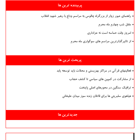
پربیننده ترین ها
راهنمای عبور زوار از بزرگراه چالوس به مراسم وداع با رهبر شهید انقلاب
مقتل شب چهارم ماه محرم
امروز وقت حماسه است نه عزاداری
از تاثیرگذارترین مراسم های سوگواری ماه محرم
پربحث ترین ها
فعالیتهای قرآنی در مراکز بهزیستی و محلات باید توسعه یابد
از مشارکت در کمپین های سیاسی تا کشف حجاب
ترافیک سنگین در محورهای اصلی پایتخت
هیاهوی سلبریتی ها برای قاتلان زنده سوز میدان علیخانی
جدیدترین ها