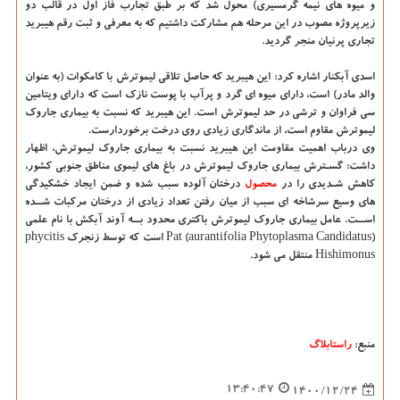
و میوه های نیمه گرمسیری) محول شد که بر طبق تجارب فاز اول در قالب دو
زیرپروژه مصوب در این مرحله هم مشارکت داشتیم که به معرفی و ثبت رقم هیبرید
تجاری پرنیان منجر گردید.
اسدی آبکنار اشاره کرد: این هیبرید که حاصل تلاقی لیموترش با کامکوات (به عنوان
والد مادر) است، دارای میوه ای گرد و پرآب با پوست نازک است که دارای ویتامین
سی فراوان و ترشی در حد لیموترش است. این هیبرید که نسبت به بیماری جاروک
لیموترش مقاوم است، از ماندگاری زیادی روی درخت برخوردارست.
وی درباب اهمیت مقاومت این هیبرید نسبت به بیماری جاروک لیموترش، اظهار
داشت: گسـترش بیماری جاروک لیموترش در باغ های لیموی مناطق جنوبی کشور،
کاهش شـدیدی را در
محصول
درختان آلوده سبب شده و ضمن ایجاد خشکیدگی
های وسیع سرشاخه ای سبب از میان رفتن تعداد زیادی از درختان مرکبات شــده
اســت. عامل بیماری جاروک لیموترش باکتری محدود بــه آوند آبکش با نام علمی
(Pat (aurantifolia Phytoplasma Candidatus است که توسط زنجرک phycitis
Hishimonus منتقل می شود.
منبع:
راستابلاگ
13:40:47
1400/12/24