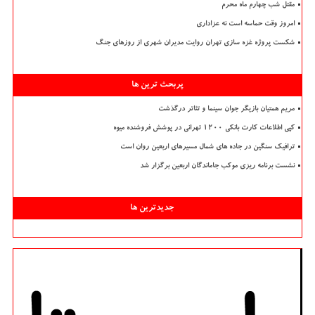
مقتل شب چهارم ماه محرم
امروز وقت حماسه است نه عزاداری
شکست پروژه غزه سازی تهران روایت مدیران شهری از روزهای جنگ
پربحث ترین ها
مریم همتیان بازیگر جوان سینما و تئاتر درگذشت
کپی اطلاعات کارت بانکی ۱۲۰۰ تهرانی در پوشش فروشنده میوه
ترافیک سنگین در جاده های شمال مسیرهای اربعین روان است
نشست برنامه ریزی موکب جاماندگان اربعین برگزار شد
جدیدترین ها