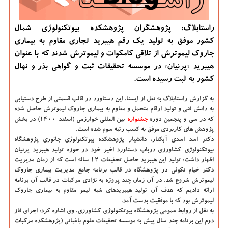
راستابلاگ: پژوهشگران پژوهشکده بیوتکنولوژی شمال
کشور موفق به تولید یک رقم هیبرید تجاری مقاوم به بیماری
جاروک لیموترش از تلاقی کامکوات و لیموترش شدند که با عنوان
هیبرید «پرنیان» در موسسه تحقیقات ثبت و گواهی بذر و نهال
کشور به ثبت رسیده است.
به گزارش راستابلاگ به نقل از ایسنا
، این دستاورد در قالب قسمتی از طرح دستیابی
به دانش فنی و تولید ارقام متحمل و مقاوم به بیماری جاروک لیموترش حاصل شده
که در سی و پنجمین دوره
جشنواره
بین المللی خوارزمی (اسفند ۱۴۰۰) در بخش
پژوهش های کاربردی موفق به کسب رتبه سوم شده است.
دکتر اسد اسدی آبکنار، دانشیار پژوهشکده بیوتکنولوژی جانوری پژوهشگاه
بیوتکنولوژی کشاورزی درباب دستاورد اخیر خود در حوزه تولید هیبرید پرنیان
اظهار داشت: تولید این هیبرید حاصل تحقیقات ۱۲ ساله است که از زمان مدیریت
دکتر خیام نکوئی در پژوهشگاه در قالب برنامه جامع مدیریت بیماری جاروک
لیموترش شروع شد. در آن زمان چند پروژه به نژادی مرکبات در قالب آن برنامه
ارائه دادیم که هدف آن تولید هیبریدهای شبه لیمو مقاوم به بیماری جاروک
لیموترش بود که با موفقیت بدست آمد.
به نقل از روابط عمومی پژوهشگاه بیوتکنولوژی کشاورزی، وی اشاره کرد: اجرای فاز
دوم این برنامه چند سال پیش به موسسه تحقیقات علوم باغبانی (پژوهشکده مرکبات