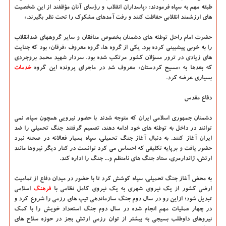
طبقه مهم به سپاه فرمودند: «پاسداران انقلاب و رؤسای آنان مؤظفند از این شخصیت
های ارزشمند انقلابی حفاظت کنند و رفت آمدهای مشکوک را تحت نظر بگیرند.»
حضرت امام راحل توطئه های دشمنان بخصوص منافقان و سایر گروههای ضدانقلاب
را به خوبی پیشبینی کرده بود. یکی از گروه ها، گروه معروف «فرقان» بود که جنایت
های زیادی در ترور مسؤلان کشور مرتکب شده بود. سردار شهید محمد بروجردی
که بعدها به «مسیح کردستان» معروف شد در ماجرای پرونده این گروه
خدمات
بسیاری عرضه کرد.
دفاع مقدس
دشمنان جمهوری اسلامی ایران که متوجه شدند با حضور نیرویی همچون سپاه، نمی
توانند در داخل به توطئه های خود ادامه دهند، تصمیم گرفتند جنگ تحمیلی را ضد
ایران آغاز کنند. به دنبال آغاز جنگ تحمیلی، سپاه بسیار فعالانه در صحنه نبرد
حضور یافت و برپایه تکلیفی که احساس می کرد توانست در کنار دیگر نیروها مانند
ارتش، ژاندارمری، ستاد جنگ های نامنظم و... جنگ را اداره کند.
به محض آغاز جنگ تحمیلی، سپاه کوشش کرد تا با حضور در میدان دفاع از تمامیت
ارضی کشور از یک نیروی شهری به یک نیروی کامل نظامی با
فرهنگ
اسلامی
تبدیل شود؛ ازاین رو در سال دوم جنگ سازماندهی تیپ های رزمی را شروع کرد و
در چهار عملیات مهم انجام شده در سال دوم جنگ استعداد خویش را با کمک
نیروهای داوطلب بسیجی به بیشتر از توان رزمی ارتش بجز در حوزه سلاح های