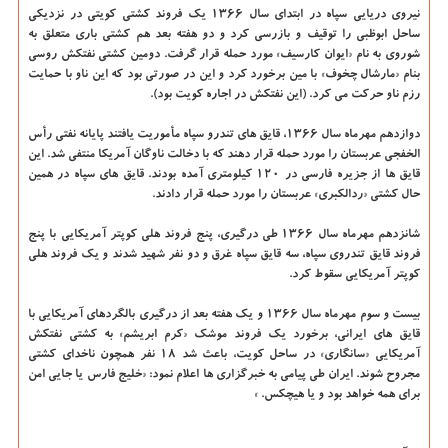
نیروی دریایی سپاه در ابتدای سال ۱۳۶۶ یک فروند کشتی کویتی در نزدیکی
ساحل ابوظبی را توقیف و بازرسی کرد و دو هفته بعد هم کشتی باری متعلق به
شوروی به نام «ایوان کارسیف» مورد حمله قرار گرفت. دومین کشتی نفتکش روسی
بنام «مارشال چخوف» با مین برخورد کرد و این در صورتی بود که این ناو با حمایت
رزم ناو حرکت می کرد. (این نفتکش در اجاره کویت بود).
دوازدهم مهرماه سال ۱۳۶۶، قایق های تندرو سپاه مأموریت یافتند پایانه نفتی رأس
الخفجی عربستان را مورد حمله قرار دهند که با دخالت ناوگان آمریکا منتفی شد. این
قایق ها از جزیره فارسی در ۱۲۰ کیلومتری آمده بودند. قایق های سپاه در همین
حال کشتی «ردالکبری» عربستان را مورد حمله قرار دادند.
شانزدهم مهرماه سال ۱۳۶۶ طی درگیری، پنج فروند هلی کوپتر آمریکایی با پنج
فروند قایق تندروی سپاه، سه قایق سپاه غرق و دو نفر شهید شدند و یک فروند هلی
کوپتر آمریکایی سقوط کرد.
بیست و سوم مهرماه سال ۱۳۶۶ و یک هفته بعد از درگیری بالگردهای آمریکایی با
قایق های ایرانی، برخورد یک فروند موشک «کرم ابریشم» به کشتی نفتکش
آمریکایی «سانگاری» در ساحل کویت، باعث شد ۱۸ نفر همچون ناخدای کشتی
مجروح شوند. ایران طی پیامی به خبرگزاری ها اعلام نمود: «خلیج فارس یا جایی امن
برای همه خواهد بود و یا هیچکس. »