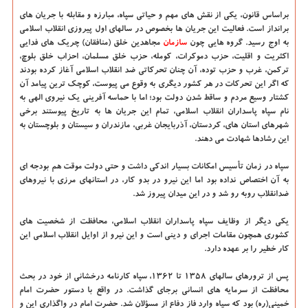
براساس قانون، یکی از نقش های مهم و حیاتی سپاه، مبارزه و مقابله با جریان های
برانداز است. فعالیت این جریان ها بخصوص در سالهای اول پیروزی انقلاب اسلامی
به اوج رسید. گروه هایی چون
سازمان
مجاهدین خلق (منافقان) چریک های فدایی
اکثریت و اقلیت، حزب دموکرات، کومله، حزب خلق مسلمان، احزاب خلق بلوچ،
ترکمن، غرب و حزب توده، آن چنان تحرکاتی ضد انقلاب اسلامی آغاز کرده بودند
که اگر این تحرکات در هر کشور دیگری به وقوع می پیوست، کوچک ترین پیامد آن
کشتار وسیع مردم و ساقط شدن دولت بود؛ اما با حماسه آفرینی یک نیروی الهی به
نام سپاه پاسداران انقلاب اسلامی، تمام این جریان ها به تاریخ پیوستند برخی
شهرهای استان های، کردستان، آذربایجان غربی، مازندران و سیستان و بلوچستان به
این رشادها شهادت می دهند.
سپاه در زمان تأسیس امکانات بسیار اندکی داشت و حتی دولت موقت هم بودجه ای
به آن اختصاص نداده بود اما این نیرو در بدو کار، در استانهای مرزی با نیروهای
ضدانقلاب روبه رو شد و در این میدان پیروز شد.
یکی دیگر از وظایف سپاه پاسداران انقلاب اسلامی، محافظت از شخصیت های
کشوری همچون مقامات اجرای و دینی است و این نیرو از اوایل انقلاب اسلامی این
کار خطیر را بر عهده دارد.
پس از ترورهای سالهای ۱۳۵۸ تا ۱۳۶۲، سپاه کارنامه درخشانی از خود در بحث
محافظت از سرمایه های انسانی برجای گذاشت. در واقع با دستور حضرت امام
خمینی(ره) بود که سپاه وارد فاز دفاع از مسؤلان شد. حضرت امام در واگذاری این و