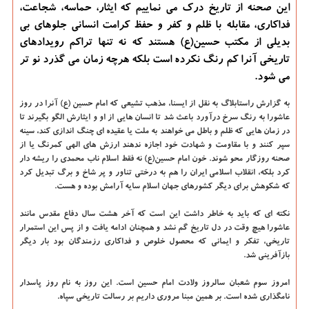
این صحنه از تاریخ درک می نماییم که ایثار، حماسه، شجاعت،
فداکاری، مقابله با ظلم و کفر و حفظ کرامت انسانی جلوهای بی
بدیلی از مکتب حسین(ع) هستند که نه تنها تراکم رویدادهای
تاریخی آنرا کم رنگ نکرده است بلکه هرچه زمان می گذرد نو تر
می شود.
به گزارش راستابلاگ به نقل از ایسنا، مذهب تشیعی که امام حسین (ع) آنرا در روز
عاشورا به رنگ سرخ درآورد باعث شد تا انسان هایی از او و ایثارش الگو بگیرند تا
در زمان هایی که ظلم و باطل می خواهند به ملت یا عقیده ای چنگ اندازی کند، سینه
سپر کنند و با مقاومت و شهادت خود اجازه ندهند ارزش های الهی کمرنگ یا از
صحنه روزگار محو شوند. خون امام حسین(ع) نه فقط اسلام ناب محمدی را ریشه دار
کرد بلکه، انقلاب اسلامی ایران را هم به درختی تناور و پر شاخ و برگ تبدیل کرد
که شکوهش برای دیگر کشورهای جهان اسلام سایه آرامش بوده و هست.
نکته ای که باید به خاطر داشت این است که آخر هشت سال دفاع مقدس مانند
عاشورا هیچ وقت در دل تاریخ گم نشد و همچنان ادامه یافت و از پس این استمرار
تاریخی، تفکر و ایمانی که محصول خلوص و فداکاری رزمندگان بود بار دیگر
بازآفرینی شد.
امروز سوم شعبان سالروز ولادت امام حسین است. این روز به نام روز پاسدار
نامگذاری شده است. بر همین مبنا مروری داریم بر رسالت تاریخی سپاه.