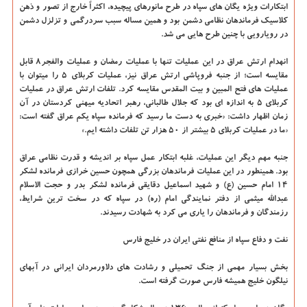
ابتکارات ویژه یگان های سپاه در طرح مانورهای پیچیده، اکثراً خارج از تصور و ذهن
کلاسیک فرماندهان نظامی دشمن بود و همین مساله سبب سردرگمی و تزلزل دشمن
در رویارویی با چنین طرح هایی می شد.
انهدام ارتش عراق در این عملیات تنها با عملیات رمضان و عملیات والفجر۸ قابل
مقایسه است؛ از جنبه فروپاشی ارتش عراق نیز، عملیات کربلای ۵ را میتوان با
عملیات های فتح المبین و بیت المقدس مقایسه کرد. تلفات ارتش عراق در عملیات
کربلای ۵ به اندازه ای بود که جلال طالبانی، رهبر اتحادیه میهنی کردستان در آن
زمان اظهار داشت: «خبری به دست ما رسید که فرمانده سپاه یکم عراق گفته است:
«ما در عملیات کربلای ۵ بیشتر از ۵۰ هزار تن تلفات داشته ایم.»
جنبه مهم دیگر این عملیات، غلبه ابتکار عمل سپاه بر اندیشه و قدرت نظامی عراق
بود. همینطور در این عملیات فرماندهان بزرگی همچون حسین خرازی فرمانده لشکر
۱۴ امام حسین (ع) و شهید اسماعیل دقایقی فرمانده لشکر بدر و حجت الاسلام
عبدالله میثمی از دفتر نمایندگی امام (ره) در سپاه که در سخت ترین شرایط،
رزمندگان و فرماندهان را یاری می کرد به شهادت رسیدند.
نفت و دفاع سپاه از منافع نفتی ایران در خلیج فارس
بخش بسیار مهمی از جنگ تحمیلی و رشادت های دلاورمردان ایرانی در آبهای
نیلگون خلیج همیشه فارس صورت گرفته است.