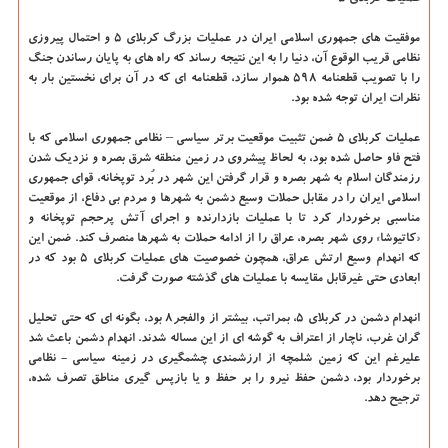
موفقیت های جمهوری اسلامی ایران در عملیات بزرگ کربلای ۵ و احتمال پیروزی
نظامی قریب الوقوع آن، دنیا را به این نتیجه رساند که راه های به پایان رساندن جنگ
را با تصویب قطعنامه ۵۹۸ هموار سازد، قطعنامه ای که در آن برای نخستین بار به
نظرات ایران توجه شده بود.
عملیات کربلای ۵ ضمن تثبیت موقعیت برتر سیاسی – نظامی جمهوری اسلامی که با
فتح فاو حاصل شده بود، به لحاظ پیشروی در زمین منطقه شرق بصره و نزدیک شدن
رزمندگان اسلام به شهر بصره و قرار گرفتن این شهر در بُرد توپخانه، قوای جمهوری
اسلامی ایران را در مقابل حملات وسیع دشمن به شهرها و مردم بی دفاع، از موقعیت
مناسبی برخوردار کرد تا با عملیات بازدارنده و اجرای آتش پرحجم توپخانه و
«کاتیوشا» روی شهر بصره، عراق را از ادامه حملات به شهرها منصرف کند. ضمن این
که انهدام وسیع ارتش عراق، همچون خصوصیت های عملیات کربلای ۵ بود که در
ابعادی حتی غیرقابل مقایسه با عملیات های گذشته صورت گرفت.
انهدام دشمن در کربلای ۵، بمراتب، بیشتر از والفجر۸ بود، بگونه ای که حتی تحلیل
گران غرب، ناچار از اعتراف به گوشه ای از این مساله شدند. انهدام دشمن باعث شد
علیرغم این که زمین شلمچه از ارزشمندی چشمگیری در زمینه سیاسی - نظامی
برخوردار بود، دشمن حفظ نیرو را بر حفظ و یا بازپس گیری مناطق تصرف شده،
ترجیح دهد.