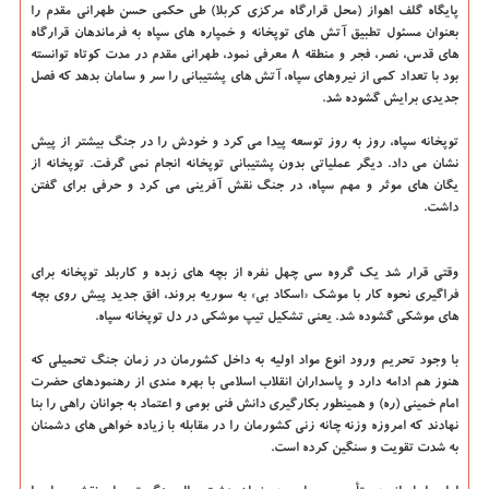
پایگاه گلف اهواز (محل قرارگاه مرکزی کربلا) طی حکمی حسن طهرانی مقدم را
بعنوان مسئول تطبیق آتش های توپخانه و خمپاره های سپاه به فرماندهان قرارگاه
های قدس، نصر، فجر و منطقه ۸ معرفی نمود، طهرانی مقدم در مدت کوتاه توانسته
بود با تعداد کمی از نیروهای سپاه، آتش های پشتیبانی را سر و سامان بدهد که فصل
جدیدی برایش گشوده شد.
توپخانه سپاه، روز به روز توسعه پیدا می کرد و خودش را در جنگ بیشتر از پیش
نشان می داد. دیگر عملیاتی بدون پشتیبانی توپخانه انجام نمی گرفت. توپخانه از
یگان های موثر و مهم سپاه، در جنگ نقش آفرینی می کرد و حرفی برای گفتن
داشت.
وقتی قرار شد یک گروه سی چهل نفره از بچه های زبده و کاربلد توپخانه برای
فراگیری نحوه کار با موشک «اسکاد بی» به سوریه بروند، افق جدید پیش روی بچه
های موشکی گشوده شد. یعنی تشکیل تیپ موشکی در دل توپخانه سپاه.
با وجود تحریم ورود انوع مواد اولیه به داخل کشورمان در زمان جنگ تحمیلی که
هنوز هم ادامه دارد و پاسداران انقلاب اسلامی با بهره مندی از رهنمودهای حضرت
امام خمینی (ره) و همینطور بکارگیری دانش فنی بومی و اعتماد به جوانان راهی را بنا
نهادند که امروزه وزنه چانه زنی کشورمان را در مقابله با زیاده خواهی های دشمنان
به شدت تقویت و سنگین کرده است.