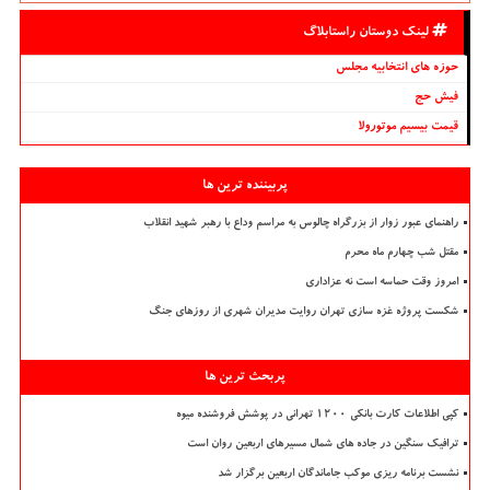
لینک دوستان راستابلاگ
حوزه های انتخابیه مجلس
فیش حج
قیمت بیسیم موتورولا
پربیننده ترین ها
راهنمای عبور زوار از بزرگراه چالوس به مراسم وداع با رهبر شهید انقلاب
مقتل شب چهارم ماه محرم
امروز وقت حماسه است نه عزاداری
شکست پروژه غزه سازی تهران روایت مدیران شهری از روزهای جنگ
پربحث ترین ها
کپی اطلاعات کارت بانکی ۱۲۰۰ تهرانی در پوشش فروشنده میوه
ترافیک سنگین در جاده های شمال مسیرهای اربعین روان است
نشست برنامه ریزی موکب جاماندگان اربعین برگزار شد