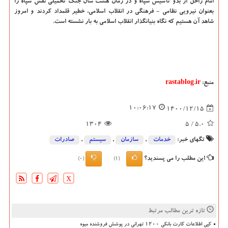
امام راحل از بدو تأسیس سپاه و در زمان هشت سال جنگ تحمیلی نقش سپاه را
بعنوان نیرویی نظامی - فرهنگی در انقلاب اسلامی، خطیر قلمداد کردند و امروز
شاهد آن هستیم که نگاه بنیانگذار انقلاب اسلامی به بار نشسته است.
منبع:
rastablog.ir
10:06:17
1400/12/15
1304
/ 5
5.0
تگهای خبر:
خدمات
,
سازمان
,
سیستم
,
صادرات
این مطلب را می پسندید؟
(0)
(1)
X
تازه ترین مطالب مرتبط
کپی اطلاعات کارت بانکی ۱۲۰۰ تهرانی در پوشش فروشنده میوه