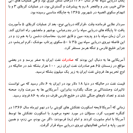
یگان دریایی سپاه که از سال ۱۳۶۰ درحال شکل گیری بود و طی عملیات های آبی
خاکی خیبر، بدر و والفجر ۸ رو به پیشرفت و گسترش بود، در عملیات کربلای ۳ و با
انهدام سکوی العمیه در شهریور ۱۳۶۵ به جایگاه مناسبی رسیده بود.
سردار علایی فرمانده وقت «قرارگاه دریایی نوح» بعد از عملیات کربلای ۵ مأموریت
یافت تا پایگاه های دریایی سپاه را در بندرعباس، بوشهر و ماهشهر، راه اندازی کند.
در آن زمان سپاه با دو پدیده «مین و قایق تندرو» محاسبات دشمن را به هم زد و در
این فاصله نیروی دریایی سپاه بین ۳۵ تا ۵۰ سکوی پرتاب موشک «کرم ابریشم» در
جزایر خلیج فارس و تنگه هرمز مستقر کرد.
آمریکایی ها به دنبال این بودند که
صادرات
نفت ایران به صفر برسد و در بعضی
مواقع در زمستان ۶۵ هم صادرات نفت ایران زیر ۱۰۰ هزار بشکه شد در حالیکه در
اوج تحریم ها، فروش نفت ایران به زیر یک میلیون بشکه نرسید.
قیمت نفت در حالیکه در دنیا ۱۸ دلار بود در ایران به ۶ دلار رسید که می توانست
تاثیرات وحشتناکی بر جنگ بگذارد؛ بنابراین، آمریکایی ها به سرعت وارد صحنه
شدند و تعداد ناوهای جنگی شان در خلیج فارس ظرف دو ماه، به ۸۶ فروند رسید.
زمانی که آمریکا لایحه اسکورت نفتکش های کویتی را در نهم تیرماه سال ۱۳۶۶ در
کنگره تصویب کرد، مسؤلان در مورد نحوه برخورد با اسکورت نفتکش ها توسط
آمریکا با امام مشورت کردند و امام (ره) فرمودند: «اگر من بودم، می زدم» و همین
تدبیر، پایه و اساس فعالیتهای نیروی دریایی سپاه قرار گرفت.