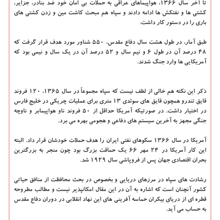
تا آخر سال ۱۳۶۶، هواپیماهای عراقی به حملات بی امان خود ضد بنادر، جزایر،
کشتی ها و نفتکش ها ادامه دادند و سپاه هم مبحث کاشت مین و زدن کشتی های
باری را در دستور کار داشت.
طبق آمار، در طول هشت سال دفاع مقدس، ۵۵۰ شناور مورد هدف قرار گرفت که
۴۸ درصد آن در طول ۶ و نیم سال و ۵۲ درصد آن در یک سال و نیمی بود که
آمریکایی ها وارد جنگ شدند.
ذکر این نکته هم خالی از لطف نیست که سپاه مجموعاً در سال ۱۳۶۵، ۱۲۰ فروند
قایق تندرو همچون قایق های سوئدی ۱۳ متری برای عملیات چریکی در خلیج فارس
در اختیار داشت. در صورتیکه آمریکا حداقل از ۵۰ فروند ناو هواپیمابر و ناوچه
جنگی مجهز به آخرین سیستم های دفاعی و هجومی بهره می برد.
آمریکا در سال ۱۳۶۶ سکوهای نفتی ایران را هدف حملات خودشان قرار داد. البته
این کار آمریکا در ۲۴ مهر ۶۶ یک حماقت بزرگ بود چون منجر به بزرگترین
بحران اقتصادی جهان پس از فروپاشی سال ۱۹۲۹ شد.
رشادت های سپاه در مرزهای دریایی و بخصوص در بحث محافظت از منافق حیاتی
کشور آنچنان است که اشاره به آن در این مقال امکانپذیر نیست و مطالب مطروحه
قطره ای از دریای بیکران حماسه آفرینی های این نهاد انقلابی در دوران دفاع مقدس
به حساب می آید.