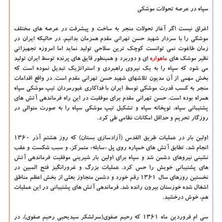
سپاه در عرصه تحولات موشکی
اغراق نیست اگر آغاز تحولات منجر به ساخت و پیشرفت در عرصه های مختلف
موشکی را با سردار شهید حسن تهرانی مقدم همزمان بدانیم. در حالیکه ایران در
زمان طاغوت نمی توانست کوچک ترین سلاحی تولید نماید اما امروزه تجهیزاتی
نظیر موشک های
ماهواره
ای و دوربرد و همینطور قایق های پرنده توسط ایران تولید
می شود که سپاه را به یک نیروی راهبردی و استراتژیک تبدیل نموده است که
بخش مهمی از آن مدیون تلاشهای شهید حسن تهرانی مقدم است. در واقع اقدامات
منجر به کسب قدرت موشکی توسط ایران با فداکاری غیورمردان تیپ موشکی سپاه
همراه بوده است. حسن تهرانی مقدم برای موفقیت در این راه فرماندهی آتش های
پشتیبانی سپاه، توپخانه سپاه و تشکیل تیپ موشکی سپاه را به صورت متوالی در
روزگار تحریم و حداقل امکانات نظامی طی کرد.
اولین بار در عملیات طریق القدس (آزادسازی بستان) که روز هشتم آذر ۱۳۶۰
انجام شد، تطابق آتش های خمپاره روی پل «سابله» متمرکز، و سبب شکست و عقب
نشینی نیروهای دشمن شد و سپاه برای اولین بار شیرینی موفقیت فرماندهی آتش
های پشتیبانی خویش را حس کرد. عملیات بزرگ و غرورانگیز فتح المبین در
نخستین روزهای سال ۱۳۶۱ رقم خورد و دشمن متجاوز بعثی از بخش اعظم مناطق
اشغال شده خوزستان بیرون رانده شد. فرماندهی آتش های پشتیبانی در این عملیات
هم، خوش درخشید.
سی ام فروردین ماه ۱۳۶۱ که رحیم صفوی(سرلشکر سیدیحیی رحیم صفوی)، در