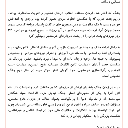
سنگین رساند.
جنگ که آغاز شد، ارکان مختلف انقلاب درحال تحکیم و تقویت ساختارها بودند.
رژیم بعث عراق که با شکستن خطوط مرزی تصور کرده بود بزودی به اهدافش
خواهد رسید، با یک مقاومت مردمی همچون جان برکفان پاسدار مواجه گردید. شهید
محمد جهان آرا، فرمانده سپاه خرمشهر در آن روزها با بسیج نیروهای مردمی، ۳۴
روز نیروهای بعث عراق را در پشت دروازهای خرمشهر زمینگیر کرد.
به دنبال ادامه جنگ و همینطور ضرورت بازپس گیری مناطق اشغالی کشورمان، سپاه
پاسداران انقلاب اسلامی با ساماندهی، آموزش و اعزام نیروهای مردمی و بخصوص
بسیجیان به جبهه ها، روحیه و جان تازه ای به میدان نبرد بخشید. حضور پررنگ در
شکست حصر آبادان (عملیات ثامن الائمه)، عملیات «فتح المبین»، عملیات «بیت
المقدس» (آزادسازی خرمشهر)، خود گویای نقش موثر سپاه در سال دوم جنگ
تحمیلی است.
سپاه در زمان جنگ پابه پای ارتش از مرزهای کشور حفاظت کرد و اقدامات شایسته
اش آنرا به یکی از محورهای اصلی جنگ تبدیل کرد. اقدامات سپاه شگفتی
سیاستمداران و نظامیان دنیا را برانگیخت. بعنوان مثال، در دوران دفاع مقدس،
مسؤلان شوروی سابق، سپاه را قوی ترین نیروی زمینی خاورمیانه برمی شمردند چون
این نهاد توانسته بود با ابتکارات و خلاقیت های خود در ابعاد نظامی و غیرنظامی،
شکست بزرگی را به استکبار جهانی وارد کند.
عملیات کربلای ۵