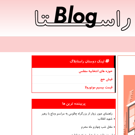
لینک دوستان راستابلاگ
حوزه های انتخابیه مجلس
فیش حج
قیمت بیسیم موتورولا
پربیننده ترین ها
راهنمای عبور زوار از بزرگراه چالوس به مراسم وداع با رهبر
شهید انقلاب
مقتل شب چهارم ماه محرم