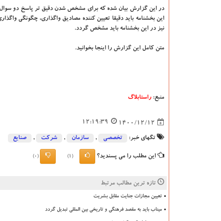
در این گزارش بیان شده که برای مشخص شدن دقیق تر پاسخ دو سوال 
این بخشنامه باید دقیقا تعیین کننده مصادیق واگذاری، چگونگی واگذاری
نیز در این بخشنامه باید مشخص گردد.
متن کامل این گزارش را اینجا بخوانید.
منبع:
راستابلاگ
12:19:39
1400/12/12
تگهای خبر:
تخصصی
,
سازمان
,
شركت
,
صنایع
این مطلب را می پسندید؟
(0)
(1)
تازه ترین مطالب مرتبط
تعیین مجازات جنایت مقابل بشریت
میناب باید به مقصد فرهنگی و تاریخی بین المللی تبدیل گردد