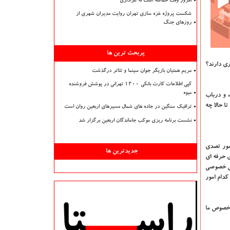
امروز وقت حماسه است نه عزاداری
شکست پروژه غزه سازی تهران روایت مدیران شهری از
روزهای جنگ
پربحث ترین ها
ری دارند؟
مریم همتیان بازیگر جوان سینما و تئاتر درگذشت
کپی اطلاعات کارت بانکی ۱۲۰۰ تهرانی در پوشش فروشنده
میوه
 و درباب
ا حالا چه
ترافیک سنگین در جاده های شمال مسیرهای اربعین روان است
نشست برنامه ریزی موکب جاماندگان اربعین برگزار شد
مور تصدی
جدیدترین ها
تشکل های حرفه ای
خش خصوصی
دام امور
 خصوص ما