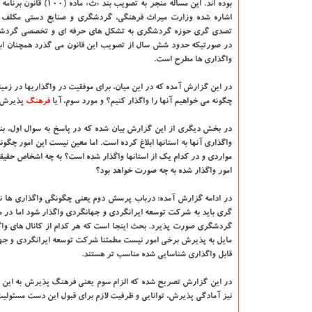
بوده اند. این مساله منجر به تصویب بند
اشاره شده وزارت میراث فرهنگی، گردشگری و صنایع دستی مکلف به
تصدی گری حوزه گردشگری به تشکل های حرفه ای و تخصصی گردش
در صورتیکه حدود شش سال از تصویب این قانون می گذرد همچنان ابهام
واگذاری ها مطرح است.
در این گزارش آمده که در این میان، برای موفقیت در واگذاریها در زم
چگونه می خواهیم آنها را واگذار کنیم؟ و مورد سوم، آیا
فرهنگ
پذیرش و
در بخش دیگری از این گزارش بیان شده که در پاسخ به سوال اول، ب
واگذاری آنها به استانها ابلاغ کرده است. اما معین نیست این امور چگ
مواردی و در کدام یک از استانها واگذار شده است؟ به چه اشخاص حقیق
امور واگذار شده به چه صورت خواهد بود؟
در ادامه گزارش آمده: درباب پرسش دوم یعنی چگونگی واگذاری ها نیز
گردشگری صورت پذیرد. بحث اینجا است که هر کدام از کانال های واگذ
مایل به پذیرش برخی امور نیست مطمئنا شرکت توسعه ایرانگردی و جها
قابل واگذاری شناسایی شده مناسب تر هستند.
در این گزارش تصریح شده که الزام سوم یعنی فرهنگ پذیرش به این مسا
نیز آمادگی پذیرش، توانایی و ظرفیت لازم برای قبول این دست مسئولیت 