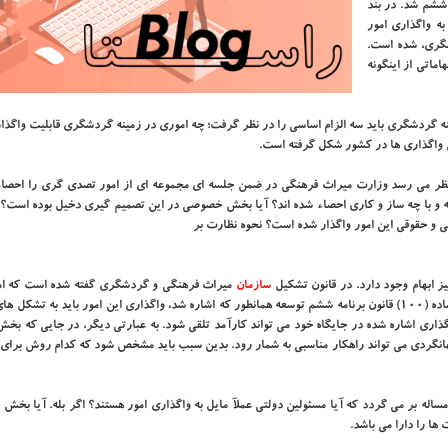
 «ث» ماده (۱۰۰) قانون برنامه ششم شد. در بند
 واگذاری امور
گری، شده است.
اتی از اینگونه
ینه گردشگری باید سه الزام اساسی را در نظر گرفت؛ چه اموری در زمینه گردشگری قابلیت واگذا
اگذاری ها در کشور شکل گرفته است.
نظر می رسد وزارت میراث فرهنگی در ضمن جلسه ای مجموعه ای از امور تصدی گری را احصاء
ونه و با چه ساز و کاری احصاء شده اند؟ آیا بخش خصوصی در این تصمیم گیری دخیل بوده است؟ ت
ی و حقوقی این امور واگذار شده است؟ نحوه نظارت بر
 ابهام وجود دارد. در قانون تشکیل
سازمان
میراث فرهنگی و گردشگری گفته شده است که ا
گری باید به شرکت توسعه ایرانگردی و جهانگردی واگذار شود اما در ماده (۱۰۰) قانون برنامه ششم توسعه همانطور که اشاره شد، واگذاری این امور باید به 
اری اشاره شده در جایگاه خود می تواند کارآمد تلقی شود. به عبارتی دیگر، در جایی که ب
نگردی می تواند راهکار مناسبی به شمار رود. بدین سبب باید مشخص شود که کدام روش برای ک
له بر می گردد که آیا مسئولین دولتی عملآ مایل به واگذاری امور هستند؟ اگر بله. آیا بخش
ها را دارا می باشد.