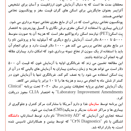
محققان مدت ها است که به دنبال آزمایش خون ارزانقیمت و آسان برای تشخیص
آلزایمر بعنوان جایگزینی برای اسکن های گران قیمت مغز و پونکسیون نخاعی
تهاجمی هستند.
پونکسیون نخاعی روشی است که در آن از مایع مغزی نخاعی نمونه برداری می شود.
ارزیابی بیماری با استفاده از اسکن مغزی برش نگاری با گسیل پوزیترون به اختصار
پِت اسکن(PET) نیازمند اسکن رادیواکتیو مغز است که هزینه آن به صورت متوسط
۵۰۰۰ تا ۸۰۰۰ دلار است. آزمایش رایج دیگری که آمیلوئید بتا و پروتئین تاو را
در مایع مغزی نخاعی بررسی می کند هم ۱۰۰۰ دلار قیمت دارد و برای انجام آن
باید با استفاده از یک سوزن از نخاع نمونه برداری شود که امکان دارد بیماران علاقه
ای به انجام آن نداشته باشند.
این مطالعه تخمین می زند که غربالگری اولیه با آزمایش خون که قیمت آن ۵۰۰
دلار است می تواند هزینه و زمان رساندن بیماران به آزمایش های بالینی که در آن از
پت اسکن استفاده می شود را به نصف کم کند. غربالگری تنها با آزمایش خون در
کمتر از شش ماه به انجام می رسد و هزینه ها را تا ۱۰ برابر یا بیشتر می کاهد.
یک آزمایش تجاری برپایه تحقیقات بیتمن در سال ۲۰۲۰ تحت برنامه "Clinical
Laboratory Improvement Amendments" به اختصار CLIA مجوز دریافت
کرد.
این برنامه توسط
سازمان
غذا و دارو آمریکا با مشارکت مرکز کنترل و جلوگیری از
بیماری ها و مراکز
خدمات
مدیکر و مدیکید(CMS) هدایت می شود.
نسخه تجاری این آزمایش که "Precivity AD" نام دارد توسط استارتاپ
دانشگاه‌
اشنگتن با نام "C۲N Diagnostics" که توسط بیتمن و همکارانش تاسیس شده
است، به بازار ارائه شد.