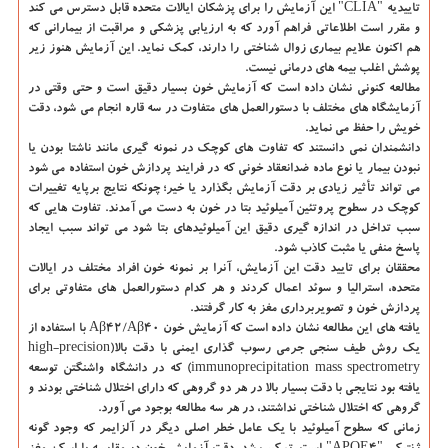
تاییدیه "CLIA" این آزمایش را برای پزشکان ایالات متحده قابل دسترس می کند
و مقرر است اطلاعاتی فراهم آورد که به ارزیابی پزشکی و مراقبت از بیمارانی که
هم اکنون علایم بیماری زوال شناختی را دارند، کمک نماید. این آزمایش هنوز زیر
پوشش اغلب بیمه های درمانی نیست.
مطالعه کنونی نشان داده است که آزمایش خون بسیار دقیق است و حتی وقتی در
آزمایشگاه های مختلف با دستورالعمل های متفاوت در سه قاره انجام می شود، دقت
خویش را حفظ می نماید.
دانشمندان نمی دانستند که تفاوت های کوچک در نمونه گیری مانند ناشتا بودن یا
نبودن بیمار یا نوع ماده ضدانعقاد خونی که در فرایند پردازش خون استفاده می شود
می تواند تأثیر زیادی بر دقت آزمایش بگذارد یا خیر؛ چونکه نتایج برپایه تغییرات
کوچک در سطوح پروتئین آمیلوئید بتا در خون به دست می آمدند. تفاوت هایی که
سبب تداخل در اندازه گیری دقیق این آمیلوئیدهای بتا شود می تواند سبب ایجاد
پاسخ منفی یا مثبت کاذب شود.
محققان برای تایید دقت این آزمایش، آنرا بر نمونه خون افراد مختلف در ایالات
متحده، استرالیا و سوئد اعمال کردند و هر کدام دستورالعمل های متفاوتی برای
پردازش خون و تصویربرداری مغز به کار گرفتند.
یافته های این مطالعه نشان داده است که آزمایش خون Aβ۴۲/Aβ۴۰ با استفاده از
یک روش طیف سنجی جرمی رسوب گذاری ایمنی با دقت بالا(high-precision
immunoprecipitation mass spectrometry) که در دانشگاه واشنگتن توسعه
یافته بود نتایجی با دقت بسیار بالا در هر دو گروهی که دارای اختلال شناختی بودند و
گروهی که اختلال شناختی نداشتند، در هر سه مطالعه بوجود می آورد.
زمانی که سطوح آمیلوئید با یک عامل خطر اصلی دیگر در آلزایمر که وجود گونه