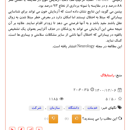
ژنتیکی "APOE۴" است، ترکیب شد، دقت آزمایش خون در مقایسه با اسکن مغز
۸۸ درصد و در مقایسه با نمونه برداری از نخاع ۹۳ درصد بود.
بیتمن می گوید: این نتایج نشان داده است که آزمایش خون می تواند برای شناسایی
بیمارانی که مبتلا به اختلال نیستند اما امکان دارد در معرض خطر مبتلا شدن به زوال
عقل باشند مفید باشد و به آنها فرصتی می دهد تا زودتر اقدام نمایند. علاوه بر آن
نتیجه منفی این آزمایش می تواند به پزشکان در حذف آلزایمر بعنوان یک تشخیص
بالقوه در بیمارانی که اختلال آنها ناشی از سایر مشکلات سلامتی و بیماری ها است،
کمک نماید.
این مطالعه در مجله Neurology انتشار یافته است.
منبع:
راستابلاگ
20:40:35
1400/12/06
1185
/ 5
5.0
تگهای خبر:
خدمات
,
دانشگاه‌
,
سازمان
,
شركت
این مطلب را می پسندید؟
(0)
(1)