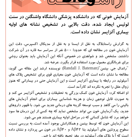
آزمایش خونی که در دانشکده پزشکی دانشگاه واشنگتن در سنت
لوئیس ایجاد شده، دقت بالایی در تشخیص نشانه های اولیه
بیماری آلزایمر نشان داده است.
به گزارش راستابلاگ به نقل از ایسنا و به نقل از مدیکال اکسپرس،
دقت این
آزمایش خون در مطالعه ای که حدودا ۵۰۰ نفر از سراسر سه قاره در آن شرکت
داشتند، مشخص شد و شواهدی در خصوص آنکه این آزمایش باید بعنوان روشی
برای غربالگری معمول مورد استفاده قرار بگیرد، عرضه شد.
"راندال جی. بیتمن"(Randall J. Bateman) نویسنده ارشد این مقاله می گوید:
مطالعه ما نشان داده است که آزمایش خون معیاری قوی برای تشخیص پلاک های
آمیلوئید در رابطه با بیماری آلزایمر است و این آزمایش حتی در بیمارانی که هنوز
زوال عقل را تجربه نکرده اند کارآمد است.
او اضافه کرد: آزمایش خون کمک بزرگی به تحقیقات و تشخیص آلزایمر می کند و
به صورت قابل توجهی زمان و هزینه شناسایی بیماران برای انجام آزمایش های
بالینی را می کاهد و سبب توسعه گزینه های درمانی جدید می شود. با ظهور داروهای
جدید، یک آزمایش خون می تواند مشخص نماید که چه کسی از این درمان ها سود
خواهد برد که شامل کسانی که در مراحل اولیه بیماری هستند هم می شود.
این آزمایش خون که توسط بیتمن و همکارانش بوجود آمده است، به بررسی نسبت
سطوح پروتئین های آمیلوئید بتا Aβ۴۲ و Aβ۴۰ در خون می پردازد و نشان داده
است که آیا پلاک های آمیلوئید در مغز تجمع یافته اند یا خیر.