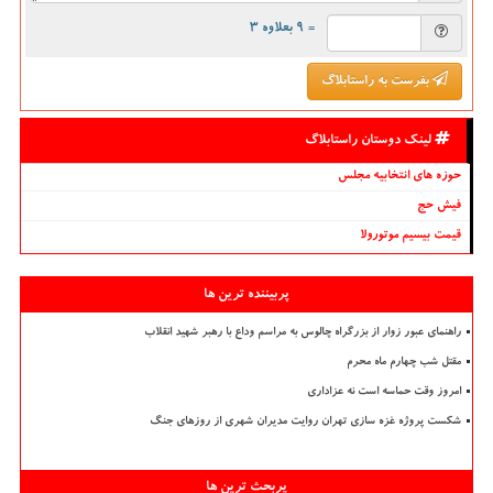
= ۹ بعلاوه ۳
بفرست به راستابلاگ
لینک دوستان راستابلاگ
حوزه های انتخابیه مجلس
فیش حج
قیمت بیسیم موتورولا
پربیننده ترین ها
راهنمای عبور زوار از بزرگراه چالوس به مراسم وداع با رهبر شهید انقلاب
مقتل شب چهارم ماه محرم
امروز وقت حماسه است نه عزاداری
شکست پروژه غزه سازی تهران روایت مدیران شهری از روزهای جنگ
پربحث ترین ها