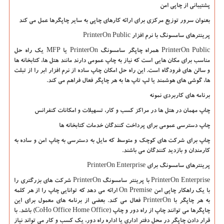
پشتیبانی از چاپی امن
بعنوان سرور توزیع مرکزی برای ارائه کارهای چاپی به سایر چاپگرها عمل می کند
پرینترهای سامسونگ با نرم افزار
PrinterOn Public
PrinterOn Public
همراه چاپگر سامسونگ
PrinterOn
یا
MFP
یک راه حل
مناسب برای مکان هایی است که نیاز به چاپ عمومی دارند مانند هتل ها، کتابخانه ها
و سالن های فرودگاه است. این راه حل امکان چاپ ساده از نرم افزار ابر را از تبلت
ها، گوشی های هوشمند یا لپ تاپ ها به هر چاپگر فعال فراهم می کند.
برنامه های کاربردی نمونه
چاپ مهمان در هتل ها در مراکز کسب و کار، تسهیلات و امکانات کنفرانس
چاپ دسترسی عمومی برای پرداخت کنندگان خدمات کتابخانه ها
چاپ برای شرکت های کوچک و متوسط ​​که مایل به دسترسی به چاپ امن و ساده به
کارمندان و بازدید کنندگان می باشند.
پرینترهای سامسونگ برای
PrinterOn Enterprise
PrinterOn Enterprise
با پرینتر سامسونگ
PrinterOn
شرکت های بزرگتری را
با یک راهکار چاپی امن
On Premise
ارائه می دهد که توانایی چاپ را از هر کلمه
به هر چاپگر با
PrinterOn
فعال می کند. بعضی از برنامه های معمول برای این
چاپگرها می توانند چاپ از راه دور و چاپ (
CoHo Office Home Office
) باشد. با
قرار دادن چاپگر در محل دفتر اداری یا اداره راه دور، یک کسب و کار می تواند نیاز