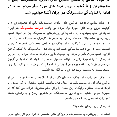
در میان تمامی برندهای ماشین های اداری، سامسونگ یكی از
محبوبترین و با كیفیت ترین برند های مورد نیاز مردم است. در
ادامه با نمایندگی سامسونگ در ایران آشنا خواهیم شد.
در میان تمامی برندهای ماشین های اداری، سامسونگ یکی از محبوبترین و با
کیفیت ترین برند های مورد نیاز مردم می باشد.
شرکت سامسونگ
در ایران
نمایندگی های بسیاری دارد . نمایندگی پرینترهای سامسونگ نیز در زمینه تعمیر
پرینترهای سامسونگ خدمت رسانی به موقع به کاربران سامسونگ فعالیت می
نمایند. علاوه بر این ، شرکت سامسونگ در طراحی محصولات خود به کاربران
اهمیت بسیاری می دهد. نمایندگی تعمیرات پرینترهای سامسونگ، با کمک گرفتن
از تیم تعمیرکاران ماهر و حرفه ای، کیفیت بالایی در ارائه خدمات خود دارد. در این
نمایندگی، تنها تعمیرکارانی می توانند مشغول به فعالیت شوند که نه تنها در آزمون
ورودی موفق شده بلکه دوره های آموزشی نمایندگی تعمیرات سامسونگ را برای
تسلط بیشتر به سیستم تولیدات این برند گذرانده باشند.
نمایندگی تعمیرات سامسونگ به عنوان یک مرکز کاملا معتبر، به منظور پشتیبانی از
ماشین های اداری سامسونگ، در استان های مختلف کشور مشغول به کار بوده و با
ارائه خدمات مشاوره رایگان، این امکان را برای تمام مشتریان فراهم می کند که در
صورت خرابی ماشین های اداری سامسونگ، در کمترین زمان و به راحتی، شاهد
تعمیرات تخصصی دستگاه خود باشند.
نمایندگی پرینترهای سامسونگ
استفاده از پرینترهای سامسونگ و ویژگی های منحصر به فرد نرم فزارهای چاپی