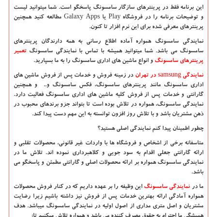
این برنامه فقط در پرینترهای سازگار سامسونگ پاسخگو است. شما میتوانید لیست
و توضیحات برنامه را در فروشگاه
Play
یا
Galaxy Apps
مطالعه کنید همچنین
پرینترهای معرفی شده برای این نرم افزار تا کنون.
نمایندگی سامسونگ همواره آماده اطلاع رسانی به همه دارندگان پرینترهای
سامسونگ می باشد. شما میتوانید همیشه با تماس با نمایندگی سامسونگ
تعمیر
پرینترهای سامسونگ
و انواع ماشین های اداری سامسونگ را به ما بسپارید.
نمایندگی
samsung
در تهران
در زمینه فروش و خدمات پس از فروش ماشین های
اداری سامسونگ مانند پرینترهای سامسونگ، فکس سامسونگ و.. و همچنین
گارانتی و خدمات پس از فروش کلیه ماشین های اداری سامسونگ فعالیت دارد.
نمایندگی سامسونگ، همواره در تلاش بوده است تا بتواند جزو برندهای محبوب در
ذهن مشتریان باشد و با تلاش روز افزون توانسته به این مهم دست پیدا کند.
چطور اطمینان پیدا کنم نمایندگی اصلی هستید؟
متاسفانه برخی از اشخاص و فروشگاه ها با واردات غیر قانونی، محصولات تقلبی و
ارائه گارانتی جعلی اقدام به سود جویی و کلاهبرداری نموده اند. تلاش ما در
نمایندگی سامسونگ همواره بر ارائه محصولات اصلی و گارانتی مطمئن و پاسخگو می
باشد.
ما در
نمایندگی سامسونگ
این وظیفه را بر عهده داریم که در کنار فروش محصولات
همواره آمادگی ارائه بهترین خدمات پس از فروش نیز داشته باشیم زیرا رضایت
مشتریان و اصل متری مداری از اصول اولیه در نمایندگی سامسونگ میباشد. هدف
همیشگی ما احترام به حقوق مصرف کننده می باشد و همواره تلاش میکنیم تا: