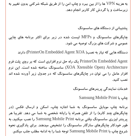
به هزینه
VPN
ها را از بین ببرد و چاپ امن را از طریق شبکه شرکتی بدون تغییر به
زیرساخت و یا گردش کار کاربر انجام دهد.
پشتیبانی از دستگاه های سامسونگ
چاپگرهای سامسونگ و
MFPs
لیست شده در زیر برای اکثر برنامه های چاپی
عمومی و شرکت های بزرگ توصیه می شود.
دستگاه هایی که نیاز به نصب(
PrinterOn Embedded Agent XOA
) دارند
PrinterOn Embedded Agent
یک راه حل نرم افزاری است که بر روی پلت فرم
XOA Xtensible Open) Architecture
) سامسونگ ساخته شده است. این نرم
افزار عامل را می توان در چاپگرهای سامسونگ که در جدول زیر آورده شده اند
نصب کنید.
خدمات نمایندگی پرینرهای سامسونگ
چاپ با
Samsung Mobile Print
برنامه چاپ موبایل سامسونگ به شما اجازه چاپ، اسکن و ارسال فکس (در
چاپگرهای چند کاره) را از تلفن همراه یا رایانه شخصی به شما می دهد. تقریبا هر
پرینتر لیزری سامسونگ وقتی برنامه
Samsung Mobile Print
را نصب میکنید، به
طور خودکار چاپگرهای سازگار سامسونگ را تشخیص میدهند. برای یادگیری نحوه
شروع چاپ با
Samsung Mobile Print
توجه شما را به ادامه مطلب جلب میکنم.