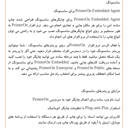
سامسونگ
PrinterOn Embedded Agent
برای سامسونگ
PrinterOn Embedded Agent
برای چاپگرهای سامسونگ طراحی شده، چاپ
ساده، امن را برای هر مکان چاپی و تجاری انجام می دهد. نرم افزار
PrinterOn
به
طور مستقیم بر روی انواع چاپگرهای سامسونگ نصب می شود و به راحتی می توان
انواع چاپ را با استفاده از نرم افزار های ابر انجام داد.
با فعال کردن نرم افزار
PrinterOn
بر روی پرینترهای سامسونگ ، شما میتوانید
پرینتر سامسونگ خود را در دسترس افراد مختلف قرار دهید، حتی اگر با پرینتر به
یک شبکه متصل نباشید. فقط با چند مرحله ساده، می توانید چاپگر خود را نصب کنید
و آماده دریافت کارهای چاپی باشید.
PrinterOn Embedded
برای سامسونگ از
نسخه های
PrinterOn Public
و
PrinterOn Enterprise
پشتیبانی می کند و به
شما امکان انعطاف پذیری بیشتر برای انتخاب راه حل مناسب ارائه می دهد.
مزایای پرینترهای سامسونگ
ثبت نام وب ساده برای اتصال چاپگر خود به سرویس
PrinterOn
استقرار
Plug-and-Play
با تنظیمات چاپگر اتوماتیک
کاربران می توانند اسناد را برای چاپ از طریق هر دستگاه با استفاده از برنامه های
موبایل، ایمیل یا آپلود از طریق پورتال چاپ وب ارسال نمایند.