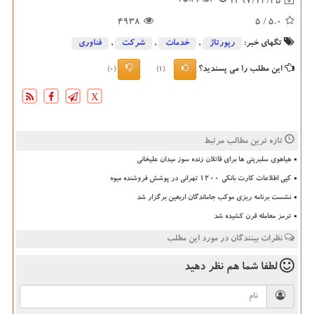
15:46:53
1397/12/25
4938
/ 5
5.0
تگهای خبر:
رپورتاژ
,
خدمات
,
شركت
,
فناوری
این مطلب را می پسندید؟
(0)
(1)
X
تازه ترین مطالب مرتبط
هیاهوی سلبریتی ها برای قاتلان زنده سوز میدان علیخانی
کپی اطلاعات کارت بانکی ۱۲۰۰ تهرانی در پوشش فروشنده میوه
نشست برنامه ریزی موکب جاماندگان اربعین برگزار شد
ترمز معامله قرن کشیده شد
نظرات بینندگان در مورد این مطلب
لطفا شما هم
نظر دهید